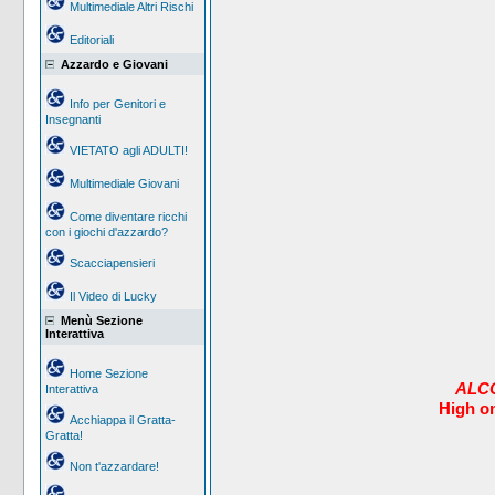
Multimediale Altri Rischi
Editoriali
Azzardo e Giovani
Info per Genitori e
Insegnanti
VIETATO agli ADULTI!
Multimediale Giovani
Come diventare ricchi
con i giochi d'azzardo?
Scacciapensieri
Il Video di Lucky
Menù Sezione
Interattiva
Home Sezione
ALCO
Interattiva
High o
Acchiappa il Gratta-
Gratta!
Non t'azzardare!