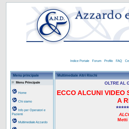
Indice Portale
Forum
Profilo
FAQ
Ce
Menu principale
Multimediale Altri Rischi
Menu Principale
OLTRE AL 
ECCO ALCUNI VIDEO 
Home
A R
Chi siamo
*****
Info per Operatori e
ALC
Pazienti
Metti
Multimediale Azzardo