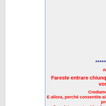
*****
I
Fareste entrare chiunq
vos
Crediamo
E allora, perché consentite ai 
pr