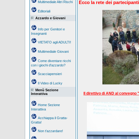
Ecco la rete dei partecipanti.
Multimediale Altri Rischi
Editoriali
Azzardo e Giovani
Info per Genitori e
Insegnanti
VIETATO agli ADULTI!
Multimediale Giovani
Come diventare ricchi
con i giochi d'azzardo?
Scacciapensieri
Il Video di Lucky
Menù Sezione
Il direttivo di AND al convegno
Interattiva
Home Sezione
Interattiva
Acchiappa il Gratta-
Gratta!
Non t'azzardare!