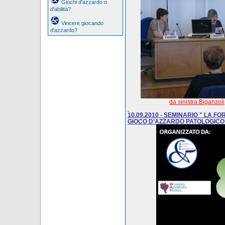
Giochi d'azzardo o
d'abilità?
Vincere giocando
d'azzardo?
da sinistra Biganzol
10.09.2010
- SEMINARIO "
LA FO
GIOCO D’AZZARDO PATOLOGICO", se