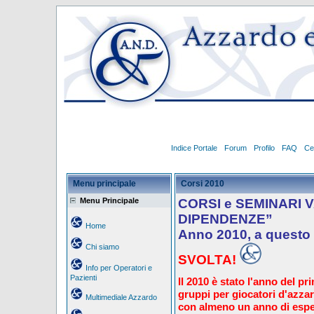
Indice Portale
Forum
Profilo
FAQ
Ce
Menu principale
Corsi 2010
Menu Principale
CORSI e SEMINARI 
DIPENDENZE”
Home
Anno 2010, a questo
Chi siamo
SVOLTA!
Info per Operatori e
Pazienti
Il 2010 è stato l'anno del pr
gruppi per giocatori d'azzard
Multimediale Azzardo
con almeno un anno di espe