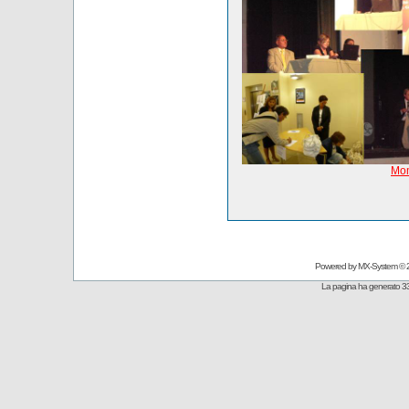
Mom
Powered by
MX-System
© 
La pagina ha generato 33