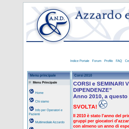
Indice Portale
Forum
Profilo
FAQ
Ce
Menu principale
Corsi 2010
Menu Principale
CORSI e SEMINARI 
DIPENDENZE”
Home
Anno 2010, a questo
Chi siamo
SVOLTA!
Info per Operatori e
Pazienti
Il 2010 è stato l'anno del pr
gruppi per giocatori d'azzard
Multimediale Azzardo
con almeno un anno di espe