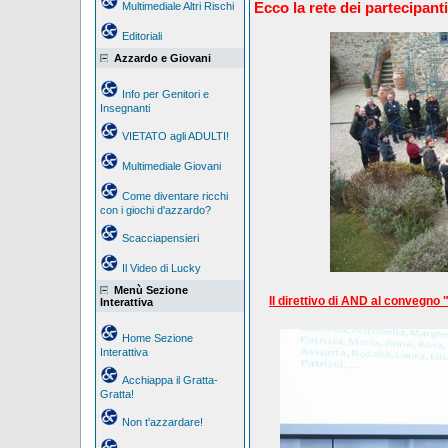
Ecco la rete dei partecipanti.
Multimediale Altri Rischi
Editoriali
Azzardo e Giovani
Info per Genitori e
Insegnanti
VIETATO agli ADULTI!
Multimediale Giovani
Come diventare ricchi
con i giochi d'azzardo?
Scacciapensieri
Il Video di Lucky
Menù Sezione
Il direttivo di AND al convegno
Interattiva
Home Sezione
Interattiva
Acchiappa il Gratta-
Gratta!
Non t'azzardare!