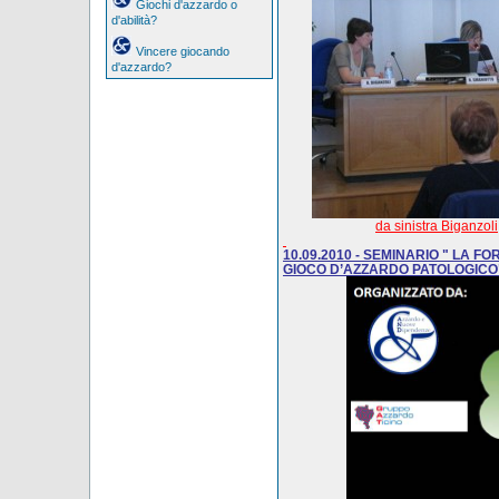
Giochi d'azzardo o
d'abilità?
Vincere giocando
d'azzardo?
da sinistra Biganzol
10.09.2010
- SEMINARIO "
LA FO
GIOCO D’AZZARDO PATOLOGICO", se