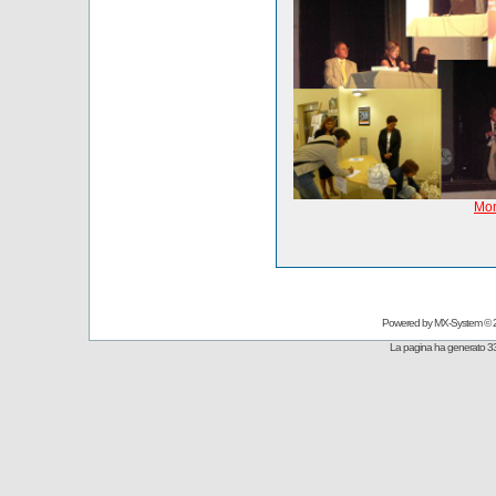
Mom
Powered by
MX-System
© 
La pagina ha generato 33