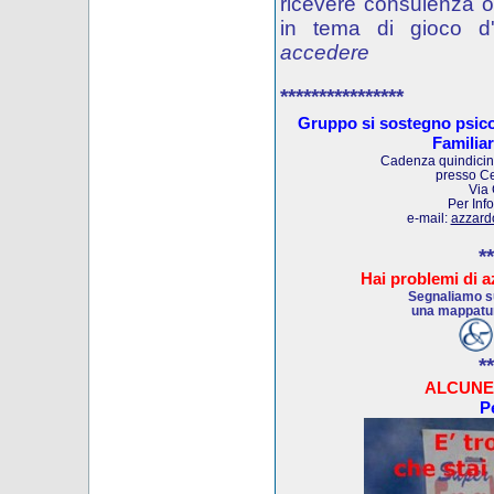
ricevere consulenza o
in tema di gioco d
accedere
****************
Gruppo si sostegno psico
Familia
Cadenza quindicina
presso C
Via 
Per Inf
e-mail:
azzard
**
Hai problemi di a
Segnaliamo su
una mappatura
**
ALCUNE
Pe