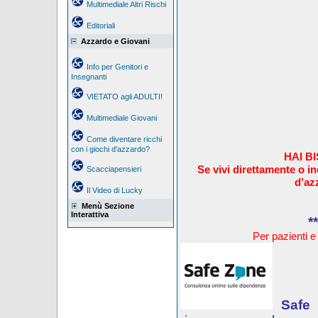
Multimediale Altri Rischi
Editoriali
Azzardo e Giovani
Info per Genitori e
Insegnanti
VIETATO agli ADULTI!
Multimediale Giovani
Come diventare ricchi
con i giochi d'azzardo?
HAI B
Se vivi direttamente o i
Scacciapensieri
d’az
Il Video di Lucky
Menù Sezione
Interattiva
**
Per pazienti e
Safe