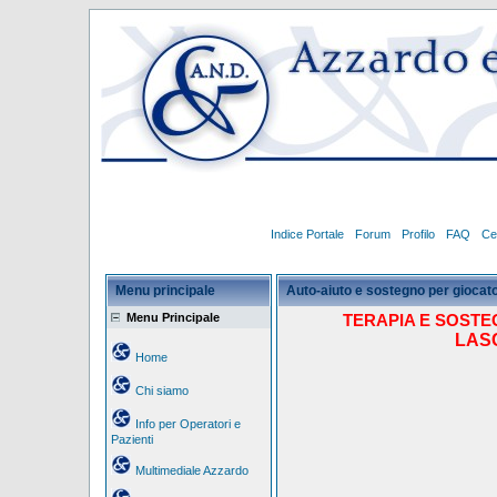
Indice Portale
Forum
Profilo
FAQ
Ce
Menu principale
Auto-aiuto e sostegno per giocator
Menu Principale
TERAPIA E SOSTEG
LASC
Home
Chi siamo
Info per Operatori e
Pazienti
Multimediale Azzardo