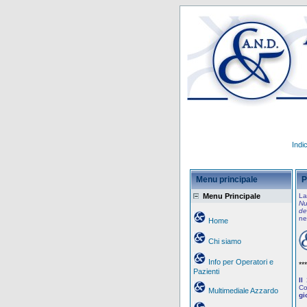
Indi
Menu principale
P
Menu Principale
La
Nu
de
ne
Home
Chi siamo
Info per Operatori e
***
Pazienti
Il
Co
Multimediale Azzardo
gi