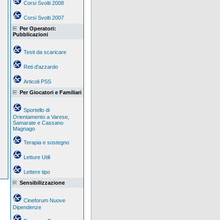
Corsi Svolti 2008
Corsi Svolti 2007
Per Operatori:
Pubblicazioni
Testi da scaricare
Reti d'azzardo
Articoli PSS
Per Giocatori e Familiari
Sportello di
Orientamento a Varese,
Samarate e Cassano
Magnago
Terapia e sostegno
Letture Utili
Lettere tipo
Sensibilizzazione
Cineforum Nuove
Dipendenze