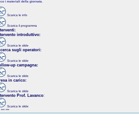
co i materiali della giornata.
Scarica le info
Scarica il programma
terventi:
tervento introduttivo:
Scarica le slide
icerca sugli operatori:
Scarica le slide
ollow-up campagna:
Scarica le slide
resa in carico:
Scarica le slide
ntervento Prof. Lavanco
:
Scarica le slide
 *** ***