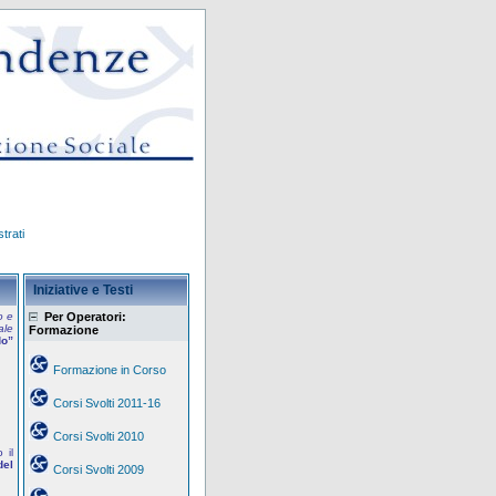
trati
Iniziative e Testi
o e
Per Operatori:
ale
Formazione
do”
Formazione in Corso
Corsi Svolti 2011-16
Corsi Svolti 2010
 il
del
Corsi Svolti 2009