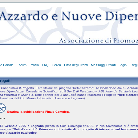
ce Portale
Forum
Profilo
FAQ
Cerca
Lista degli utenti
Messaggi Privati
Login
Regis
rogetti
 Cooperativa
Il Progetto
, Ente titolare del progetto “Reti d’azzardo”, l’
Associazione AND – Azzard
ove Dipendenze
, Consulente Scientifico, ed il
Ser.T. di Parabiago – ASL Azienda Sanitaria Loc
lla Provincia di Milano 1
, Ente partner, per 2 annualità hanno realizzato il Progetto
“Reti d’azzar
l territorio dell'ASL Milano 1 (Distretti di Castano e Legnano).
Scarica la pubblicazione Finale Completa
****
 13 Gennaio 2006 a Legnano
presso la Sala Convegni dell'ASL in Via Savonarola si è svolto
nvegno
“Reti d’azzardo”: Primo anno di attività di un progetto di intervento sul fenomeno 
oco d’azzardo patologico.