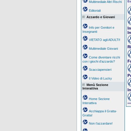
Ec
Multimediale Altri Rischi
Editoriali
Azzardo e Giovani
Info per Genitori e
In
Insegnanti
In
VIETATO agli ADULTI!
R
Multimediale Giovani
Come diventare ricchi
F
con i giochi d'azzardo?
Scacciapensieri
P
Il Video di Lucky
Menù Sezione
Interattiva
I
Home Sezione
Interattiva
***
Acchiappa il Gratta-
Gratta!
Non t'azzardare!