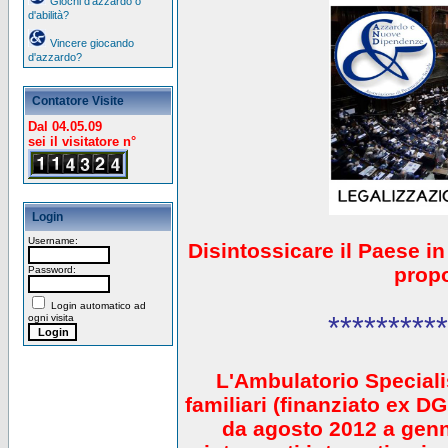
Giochi d'azzardo o
d'abilità?
Vincere giocando
d'azzardo?
Contatore Visite
Dal 04.05.09
sei il visitatore n°
Login
Username:
Disintossicare il Paese i
prop
Password:
Login automatico ad
**********
ogni visita
L'Ambulatorio Speciali
familiari (finanziato ex 
da agosto 2012 a gen