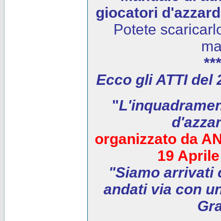
giocatori d'azzar
Potete scaricarl
ma
***
Ecco gli ATTI del
"
L'inquadrament
d'azza
organizzato da AN
19 April
"Siamo arrivati 
andati via con un
Gra