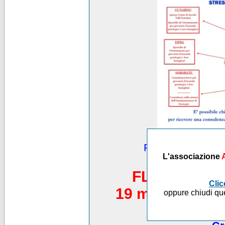
Puoi vedere altre
L'associazione
*********
FLASH MOB 
Clic
19 maggio 2012,
oppure chiudi que
Piazza