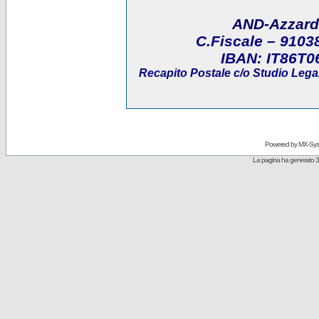
AND-Azzard
C.Fiscale
– 9103
IBAN:
IT86T0
Recapito Postale
c/o Studio Legal
Powered by
MX-Sys
La pagina ha generato 3