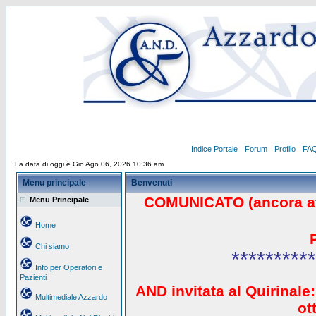
Indice Portale
Forum
Profilo
FA
La data di oggi è Gio Ago 06, 2026 10:36 am
Menu principale
Benvenuti
COMUNICATO (ancora a
Menu Principale
Home
Chi siamo
**********
Info per Operatori e
Pazienti
AND invitata al Quirinale:
Multimediale Azzardo
ot