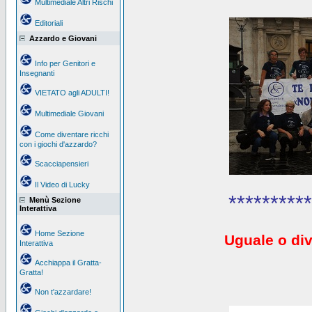
Multimediale Altri Rischi
Editoriali
Azzardo e Giovani
Info per Genitori e
Insegnanti
VIETATO agli ADULTI!
Multimediale Giovani
Come diventare ricchi
con i giochi d'azzardo?
Scacciapensieri
Il Video di Lucky
**********
Menù Sezione
Interattiva
Home Sezione
Uguale o div
Interattiva
Acchiappa il Gratta-
Gratta!
Non t'azzardare!