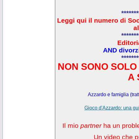
*******
L
eggi qui il numero di So
a
*******
Editori
AND divorzi
*******
NON SONO SOLO 
A 
Azzardo e famiglia (trat
Gioco d'Azzardo: una gui
Il mio
partner
ha un proble
Un video che pu