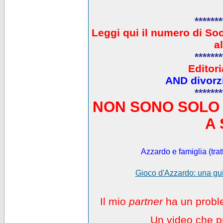
*******
L
eggi qui il numero di So
a
*******
Editori
AND divorzi
*******
NON SONO SOLO 
A 
Azzardo e famiglia (trat
Gioco d'Azzardo: una gui
Il mio
partner
ha un proble
Un video che pu