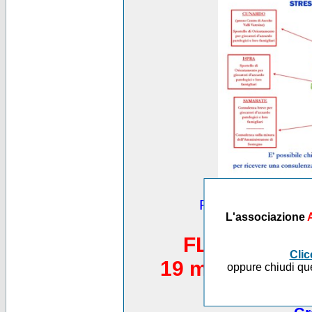
Puoi vedere altre
L'associazione
*********
FLASH MOB 
Clic
19 maggio 2012,
oppure chiudi que
Piazza