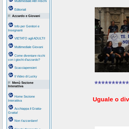
Multimediale Altri Rischi
Editoriali
Azzardo e Giovani
Info per Genitori e
Insegnanti
VIETATO agli ADULTI!
Multimediale Giovani
Come diventare ricchi
con i giochi d'azzardo?
Scacciapensieri
Il Video di Lucky
**********
Menù Sezione
Interattiva
Home Sezione
Uguale o div
Interattiva
Acchiappa il Gratta-
Gratta!
Non t'azzardare!