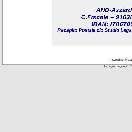
AND-Azzard
C.Fiscale
– 9103
IBAN:
IT86T0
Recapito Postale
c/o Studio Legal
Powered by
MX-Sys
La pagina ha generato 3