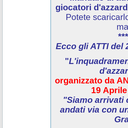
giocatori d'azzar
Potete scaricarl
ma
***
Ecco gli ATTI del
"
L'inquadrament
d'azza
organizzato da AN
19 April
"Siamo arrivati 
andati via con un
Gra