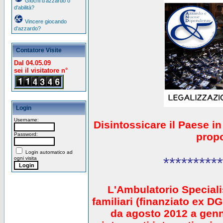
Giochi d'azzardo o
d'abilità?
Vincere giocando
d'azzardo?
Contatore Visite
Dal 04.05.09
sei il visitatore n°
Login
Username:
Disintossicare il Paese i
prop
Password:
Login automatico ad
**********
ogni visita
L'Ambulatorio Speciali
familiari (finanziato ex 
da agosto 2012 a gen