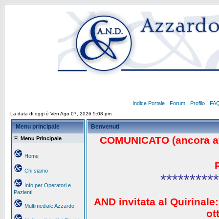
Indice Portale
Forum
Profilo
FA
La data di oggi è Ven Ago 07, 2026 5:08 pm
Menu principale
Benvenuti
COMUNICATO (ancora a
Menu Principale
Home
Chi siamo
**********
Info per Operatori e
Pazienti
AND invitata al Quirinale:
Multimediale Azzardo
ot