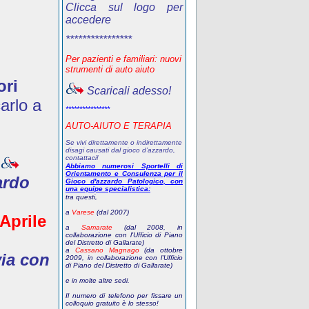
Clicca sul logo per
accedere
****************
Per pazienti e familiari: nuovi
strumenti di auto aiuto
ori
Scaricali adesso!
arlo a
****************
AUTO-AIUTO E TERAPIA
Se vivi direttamente o indirettamente
disagi causati dal gioco d’azzardo,
contattaci!
Abbiamo numerosi Sportelli di
Orientamento e Consulenza per il
ardo
Gioco d'azzardo Patologico, con
una equipe specialistica:
tra questi,
a
Varese
(dal 2007)
 Aprile
a
Samarate
(dal 2008, in
collaborazione con l'Ufficio di Piano
del Distretto di Gallarate)
a
Cassano Magnago
(da ottobre
via con
2009, in collaborazione con l'Ufficio
di Piano del Distretto di Gallarate)
e in molte altre sedi.
Il numero di telefono
per fissare un
colloquio gratuito
è lo stesso!