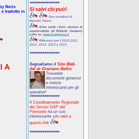
****************
oby Noris
Si salvi chi può!
e tradotto in
Due contributi di
Maurizio Fiasco
Ecco come i boss vincono al
superenalotto (di Roberto Saviano)
Letto su:
www.sosimpresa.it
Riflessioni per il 2010,2011,
2012, 2013, 2014 e 2015
****************
Segnaliamo il
Sito Web
I A
del dr Graziano Bellio
Troverete
documenti generosi
e notizie
interessanti per gli
operatori!
****************
Il
Coordinamento Regionale
dei Servizi GAP del
Piemonte
ha un suo
interessante
sito web a
questo link
****************