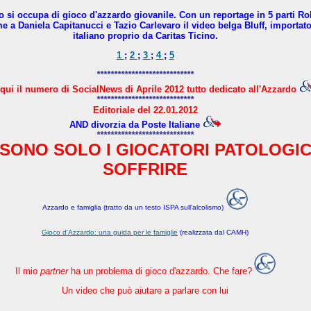
no si occupa di gioco d'azzardo giovanile. Con un reportage in 5 parti R
a Daniela Capitanucci e Tazio Carlevaro il video belga Bluff, importato 
italiano proprio da Caritas Ticino.
1
;
2
;
3
;
4
;
5
****************************
qui il numero di SocialNews di Aprile 2012 tutto dedicato all'Azzardo
****************************
Editoriale del 22.01.2012
AND divorzia da Poste Italiane
****************************
SONO SOLO I GIOCATORI PATOLOGIC
SOFFRIRE
Azzardo e famiglia (tratto da un testo ISPA sull'alcolismo)
Gioco d'Azzardo: una guida per le famiglie
(realizzata dal CAMH)
Il mio
partner
ha un problema di gioco d'azzardo. Che fare?
Un video che può aiutare a parlare con lui