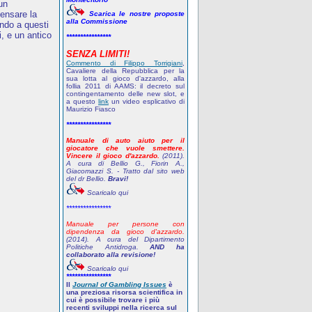
 un
pensare la
Scarica le nostre proposte
alla Commissione
ndo a questi
, e un antico
****************
SENZA LIMITI!
Commento di Filippo Torrigiani
,
Cavaliere della Repubblica per la
sua lotta al gioco d'azzardo, alla
follia 2011 di AAMS: il decreto sul
contingentamento delle new slot, e
a questo
link
un video esplicativo di
Maurizio Fiasco
****************
Manuale di auto aiuto per il
giocatore che vuole smettere.
Vincere il gioco d'azzardo.
(2011).
A cura di Bellio G., Fiorin A.,
Giacomazzi S. - Tratto dal sito web
del dr Bellio.
Bravi!
Scaricalo qui
****************
Manuale per persone con
dipendenza da gioco d'azzardo.
(2014). A cura del Dipartimento
Politiche Antidroga.
AND ha
collaborato alla revisione!
Scaricalo qui
****************
Il
Journal of Gambling Issues
è
una preziosa risorsa scientifica in
cui è possibile trovare i più
recenti sviluppi nella ricerca sul