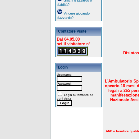
Giochi d'azzardo o
d'abilità?
Vincere giocando
d'azzardo?
Contatore Visite
Dal 04.05.09
sei il visitatore n°
Disintos
Login
Username:
L'Ambulatorio Spe
Password:
opearto 18 mesi d
legali a 265 per
manifestazione
Login automatico ad
ogni visita
Nazionale Assis
AND è fornitore qualif