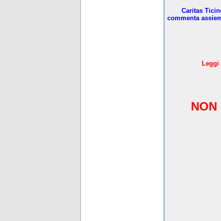
Caritas Tici
commenta assieme 
L
eggi 
NON 