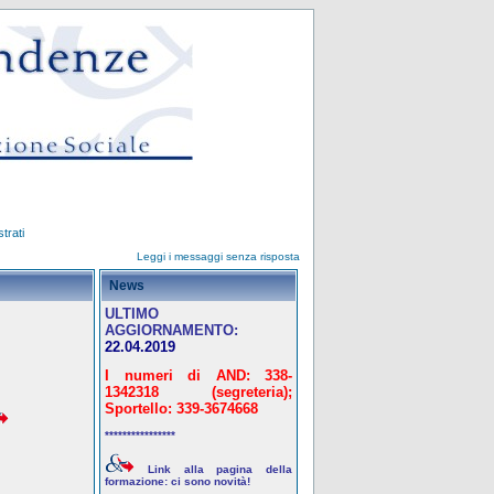
trati
Leggi i messaggi senza risposta
News
ULTIMO
AGGIORNAMENTO:
22.04.2019
I numeri di AND: 338-
1342318 (segreteria);
Sportello: 339-3674668
****************
Link alla pagina della
formazione: ci sono novità!