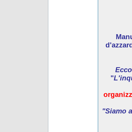
Manua
d'azzar
Ecco
"
L'inq
organizz
"Siamo ar