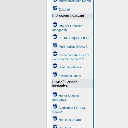
Multimediale Altri Rischi
Editoriali
Azzardo e Giovani
Info per Genitori e
Insegnanti
VIETATO agli ADULTI!
Multimediale Giovani
Come diventare ricchi
con i giochi d'azzardo?
Scacciapensieri
Il Video di Lucky
Menù Sezione
Interattiva
Home Sezione
Interattiva
Acchiappa il Gratta-
Gratta!
Non t'azzardare!