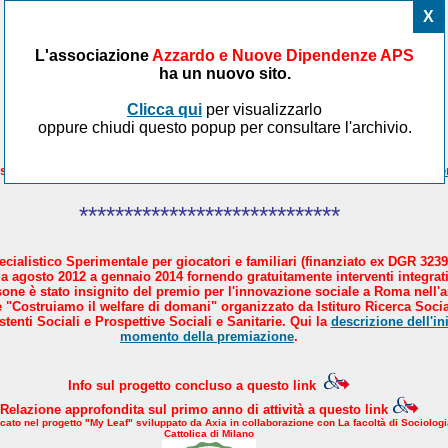
X
L'associazione
Azzardo e Nuove Dipendenze APS
ha un nuovo sito.
Clicca qui
per visualizzarlo
oppure chiudi questo popup per consultare l'archivio.
sicare il Paese in 4 mosse. AND aderisce al manifesto proposto da
Avve
*****************************
cialistico Sperimentale per giocatori e familiari (finanziato ex DGR 3239
a agosto 2012 a gennaio 2014 fornendo gratuitamente interventi integrati
sone è stato insignito del premio per l'innovazione sociale a Roma nell'
 "Costruiamo il welfare di domani" organizzato da Istituro Ricerca Socia
tenti Sociali e Prospettive Sociali e Sanitarie. Qui la
descrizione dell'ini
momento della premiazione
.
Info sul progetto concluso a questo link
Relazione approfondita sul primo anno di attività a questo link
icato nel progetto "My Leaf" sviluppato da Axia in collaborazione con La facoltà di Sociologi
Cattolica di Milano