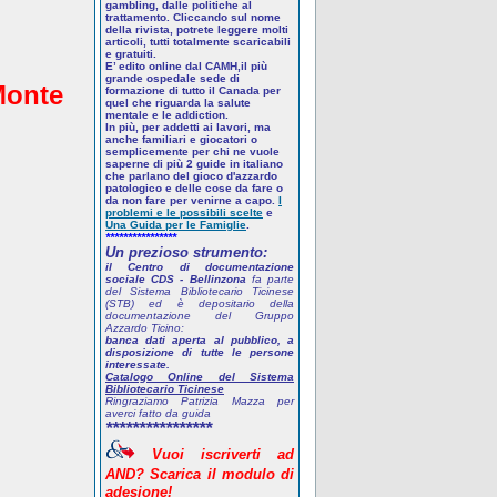
gambling, dalle politiche al
trattamento. Cliccando sul nome
della rivista, potrete leggere molti
articoli, tutti totalmente scaricabili
e gratuiti.
E’ edito online dal CAMH,il più
grande ospedale sede di
Monte
formazione di tutto il Canada per
quel che riguarda la salute
mentale e le addiction.
In più, per addetti ai lavori, ma
anche familiari e giocatori o
semplicemente per chi ne vuole
saperne di più
2 guide in italiano
che parlano del gioco d'azzardo
patologico
e delle cose da fare o
da non fare per venirne a capo.
I
problemi e le possibili scelte
e
Una Guida per le Famiglie
.
****************
Un prezioso strumento:
il Centro di documentazione
sociale CDS - Bellinzona
fa parte
del Sistema Bibliotecario Ticinese
(STB) ed è depositario della
documentazione del Gruppo
Azzardo Ticino:
banca dati aperta al pubblico, a
disposizione di tutte le persone
interessate.
Catalogo Online del Sistema
Bibliotecario Ticinese
Ringraziamo Patrizia Mazza per
averci fatto da guida
****************
Vuoi
iscriverti
ad
AND? Scarica
il
modulo
di
adesione!