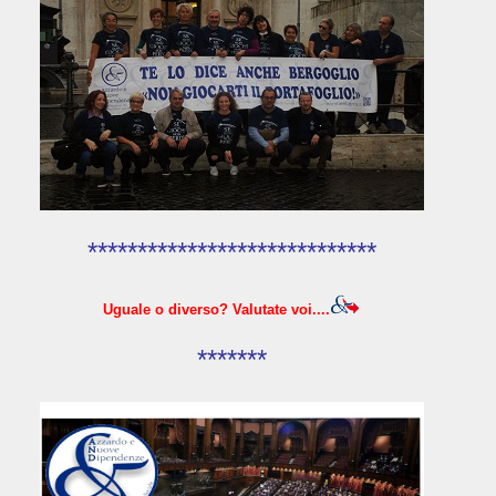
*****************************
Uguale o diverso? Valutate voi....
*******