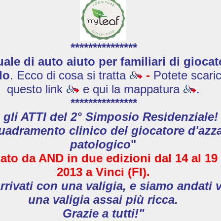
***************
le di auto aiuto per familiari di giocat
do
. Ecco di cosa si tratta
-
Potete scaric
questo link
e qui la mappatura
.
***************
 gli ATTI del 2° Simposio Residenziale!
uadramento clinico del giocatore d'azz
patologico
"
ato da AND in due edizioni
dal 14 al 19
2013
a Vinci (FI).
rivati con una valigia, e siamo andati 
una valigia assai più ricca.
Grazie a tutti!"