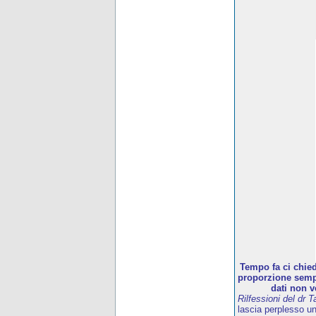
Tempo fa ci chied
proporzione sempr
dati non v
Rilfessioni del dr T
lascia perplesso u