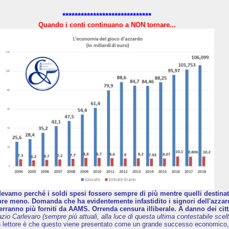
*****************************
Quando i conti continuano a NON tornare...
evamo perché i soldi spesi fossero sempre di più mentre quelli destinati 
e meno. Domanda che ha evidentemente infastidito i signori dell'azzard
erranno più forniti da AAMS. Orrenda censura illiberale. A danno dei citt
azio Carlevaro (sempre più attuali, alla luce di questa ultima contestabile scelt
n lettore è che questo viene presentato come un grande successo economico,