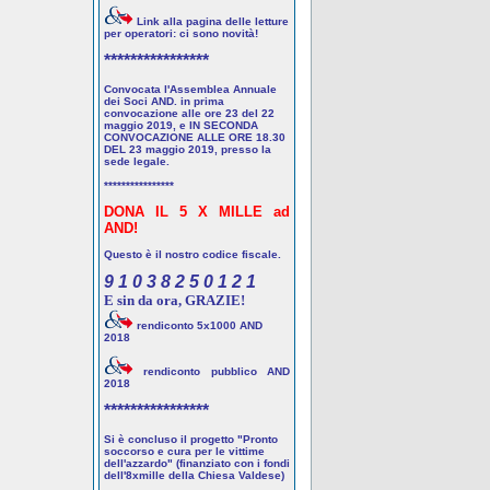
Link alla pagina delle letture
per operatori: ci sono novità!
****************
Convocata l'Assemblea Annuale
dei Soci AND. in prima
convocazione alle ore 23 del 22
maggio 2019, e IN SECONDA
CONVOCAZIONE ALLE ORE 18.30
DEL 23 maggio 2019, presso la
sede legale.
****************
DONA IL 5 X MILLE ad
AND!
Questo è il nostro codice fiscale.
9 1 0 3 8 2 5 0 1 2 1
E sin da ora, GRAZIE!
rendiconto 5x1000 AND
2018
rendiconto pubblico AND
2018
****************
Si è concluso il progetto "Pronto
soccorso e cura per le vittime
dell'azzardo" (finanziato con i fondi
dell'8xmille della Chiesa Valdese)