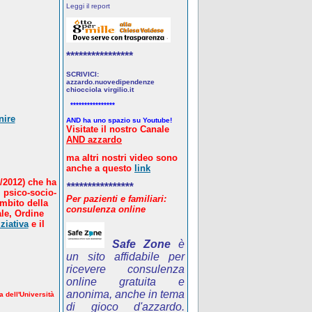
Leggi il report
****************
SCRIVICI:
azzardo.nuovedipendenze
chiocciola virgilio.it
****************
nire
AND ha uno spazio su Youtube!
Visitate il nostro Canale
AND azzardo
ma altri nostri video sono
anche a questo
link
/2012) che ha
****************
 psico-socio-
Per pazienti e familiari:
ambito della
consulenza online
le, Ordine
ziativa
e il
Safe Zone
è
un sito affidabile per
ricevere consulenza
online gratuita e
anonima, anche in tema
a dell'Università
di gioco d'azzardo.