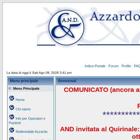
Indice Portale
Forum
Profilo
FA
La data di oggi è Sab Ago 08, 2026 3:41 pm
Menu principale
Benvenuti
COMUNICATO (ancora a
Menu Principale
Home
Chi siamo
**********
Info per Operatori e
Pazienti
AND invitata al Quirinale:
Multimediale Azzardo
ot