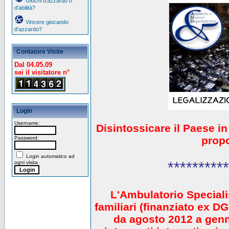
Giochi d'azzardo o
d'abilità?
Vincere giocando
d'azzardo?
Contatore Visite
Dal 04.05.09
sei il visitatore n°
Login
Username:
Disintossicare il Paese i
prop
Password:
Login automatico ad
**********
ogni visita
L'Ambulatorio Speciali
familiari (finanziato ex 
da agosto 2012 a gen