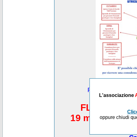
Puoi vedere altre
L'associazione
*********
FLASH MOB 
Clic
19 maggio 2012,
oppure chiudi que
Piazza