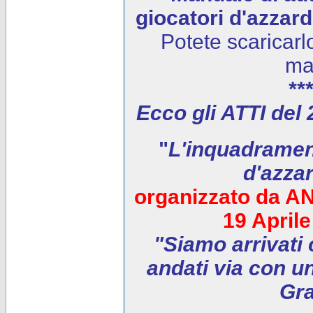
giocatori d'azzar
Potete scaricarl
ma
***
Ecco gli ATTI del
"
L'inquadrament
d'azza
organizzato da AN
19 April
"Siamo arrivati 
andati via con un
Gra