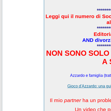
*******
L
eggi qui il numero di So
a
*******
Editori
AND divorzi
*******
NON SONO SOLO 
A 
Azzardo e famiglia (trat
Gioco d'Azzardo: una gui
Il mio
partner
ha un proble
Un video che pu