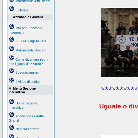
Multimediale Altri Rischi
Editoriali
Azzardo e Giovani
Info per Genitori e
Insegnanti
VIETATO agli ADULTI!
Multimediale Giovani
Come diventare ricchi
con i giochi d'azzardo?
Scacciapensieri
Il Video di Lucky
**********
Menù Sezione
Interattiva
Home Sezione
Uguale o div
Interattiva
Acchiappa il Gratta-
Gratta!
Non t'azzardare!