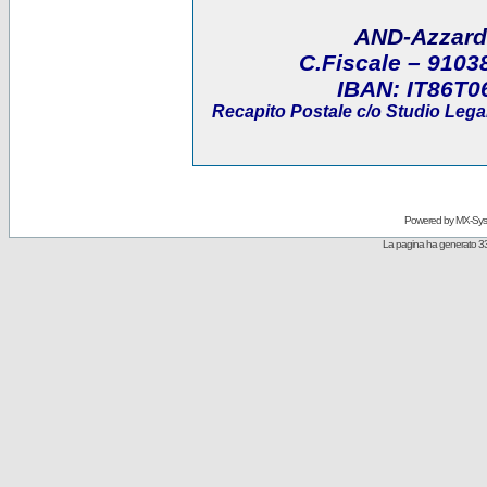
AND-Azzard
C.Fiscale
– 9103
IBAN:
IT86T0
Recapito Postale
c/o Studio Legal
Powered by
MX-Sys
La pagina ha generato 33