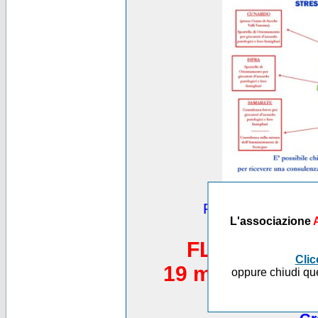
Puoi vedere altre
L'associazione
*********
FLASH MOB 
Clic
19 maggio 2012,
oppure chiudi que
Piazza