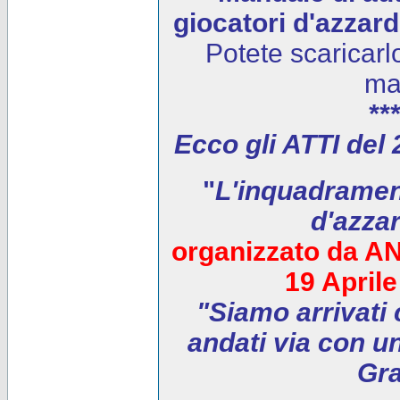
giocatori d'azzar
Potete scaricarl
ma
***
Ecco gli ATTI del
"
L'inquadrament
d'azza
organizzato da AN
19 April
"Siamo arrivati 
andati via con un
Gra