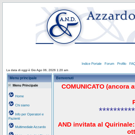
Indice Portale
Forum
Profilo
FA
La data di oggi è Gio Ago 06, 2026 1:20 am
Menu principale
Benvenuti
COMUNICATO (ancora a
Menu Principale
Home
Chi siamo
**********
Info per Operatori e
Pazienti
AND invitata al Quirinale:
Multimediale Azzardo
ot