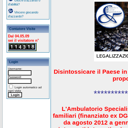
Giochi d'azzardo o
d'abilità?
Vincere giocando
d'azzardo?
Contatore Visite
Dal 04.05.09
sei il visitatore n°
Login
Username:
Disintossicare il Paese i
prop
Password:
Login automatico ad
**********
ogni visita
L'Ambulatorio Speciali
familiari (finanziato ex 
da agosto 2012 a gen