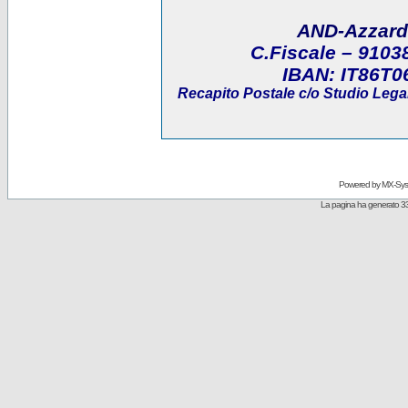
AND-Azzard
C.Fiscale
– 9103
IBAN:
IT86T0
Recapito Postale
c/o Studio Legal
Powered by
MX-Sys
La pagina ha generato 33