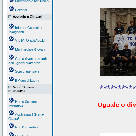
Multimediale Altri Rischi
Editoriali
Azzardo e Giovani
Info per Genitori e
Insegnanti
VIETATO agli ADULTI!
Multimediale Giovani
Come diventare ricchi
con i giochi d'azzardo?
Scacciapensieri
Il Video di Lucky
**********
Menù Sezione
Interattiva
Home Sezione
Uguale o div
Interattiva
Acchiappa il Gratta-
Gratta!
Non t'azzardare!