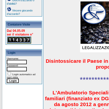
Giochi d'azzardo o
d'abilità?
Vincere giocando
d'azzardo?
Contatore Visite
Dal 04.05.09
sei il visitatore n°
Login
Username:
Disintossicare il Paese i
prop
Password:
Login automatico ad
**********
ogni visita
L'Ambulatorio Speciali
familiari (finanziato ex 
da agosto 2012 a gen