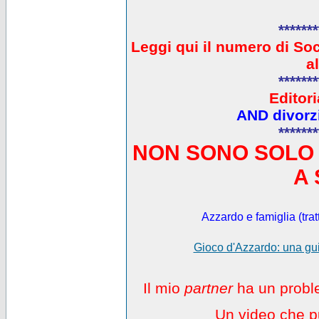
*******
L
eggi qui il numero di So
a
*******
Editori
AND divorzi
*******
NON SONO SOLO 
A 
Azzardo e famiglia (trat
Gioco d'Azzardo: una gui
Il mio
partner
ha un proble
Un video che pu