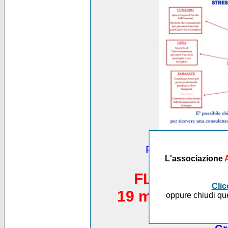
Puoi vedere altre
L'associazione
*********
FLASH MOB 
Clic
19 maggio 2012,
oppure chiudi que
Piazza