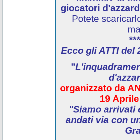
giocatori d'azzar
Potete scaricarl
ma
***
Ecco gli ATTI del
"
L'inquadrament
d'azza
organizzato da AN
19 April
"Siamo arrivati 
andati via con un
Gra