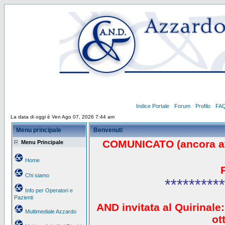
Indice Portale
Forum
Profilo
FA
La data di oggi è Ven Ago 07, 2026 7:44 am
Menu principale
Benvenuti
COMUNICATO (ancora a
Menu Principale
Home
Chi siamo
**********
Info per Operatori e
Pazienti
AND invitata al Quirinale:
Multimediale Azzardo
ot