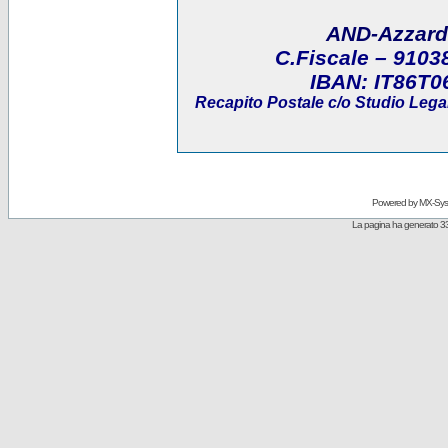
AND-Azzard
C.Fiscale
– 9103
IBAN:
IT86T0
Recapito Postale
c/o Studio Legal
Powered by
MX-Sys
La pagina ha generato 33