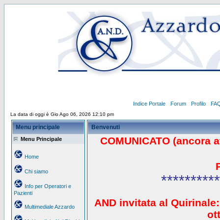
Indice Portale
Forum
Profilo
FA
La data di oggi è Gio Ago 06, 2026 12:10 pm
Menu principale
Benvenuti
COMUNICATO (ancora a
Menu Principale
Home
Chi siamo
**********
Info per Operatori e
Pazienti
AND invitata al Quirinale:
Multimediale Azzardo
ot