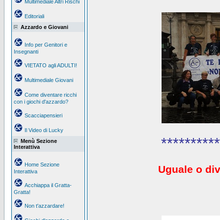
Multimediale Altri Rischi
Editoriali
Azzardo e Giovani
Info per Genitori e
Insegnanti
VIETATO agli ADULTI!
Multimediale Giovani
Come diventare ricchi
con i giochi d'azzardo?
Scacciapensieri
Il Video di Lucky
**********
Menù Sezione
Interattiva
Home Sezione
Uguale o div
Interattiva
Acchiappa il Gratta-
Gratta!
Non t'azzardare!