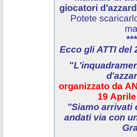
giocatori d'azzar
Potete scaricarl
ma
***
Ecco gli ATTI del
"
L'inquadrament
d'azza
organizzato da AN
19 April
"Siamo arrivati 
andati via con un
Gra