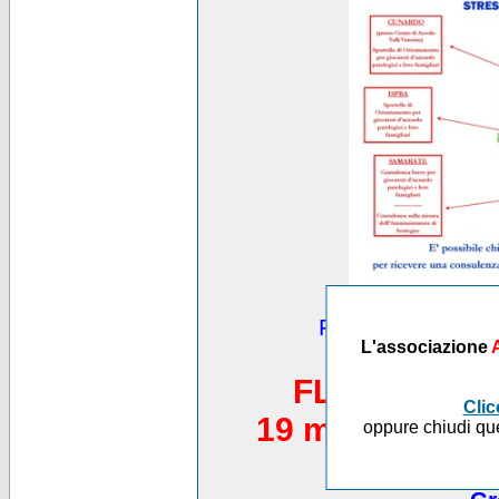
Puoi vedere altre
L'associazione
*********
FLASH MOB 
Clic
19 maggio 2012,
oppure chiudi que
Piazza