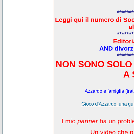
*******
L
eggi qui il numero di So
a
*******
Editori
AND divorzi
*******
NON SONO SOLO 
A 
Azzardo e famiglia (trat
Gioco d'Azzardo: una gui
Il mio
partner
ha un proble
Un video che pu