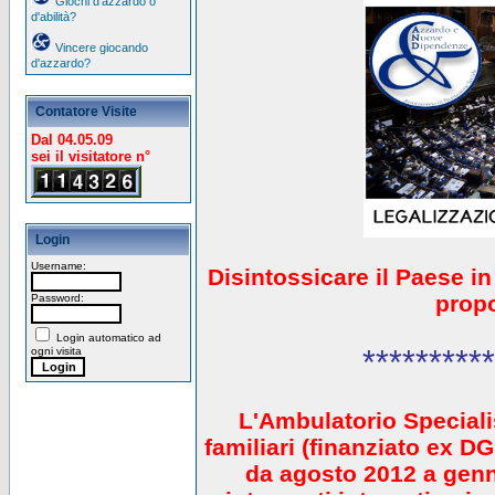
Giochi d'azzardo o
d'abilità?
Vincere giocando
d'azzardo?
Contatore Visite
Dal 04.05.09
sei il visitatore n°
Login
Username:
Disintossicare il Paese i
prop
Password:
Login automatico ad
**********
ogni visita
L'Ambulatorio Speciali
familiari (finanziato ex 
da agosto 2012 a gen