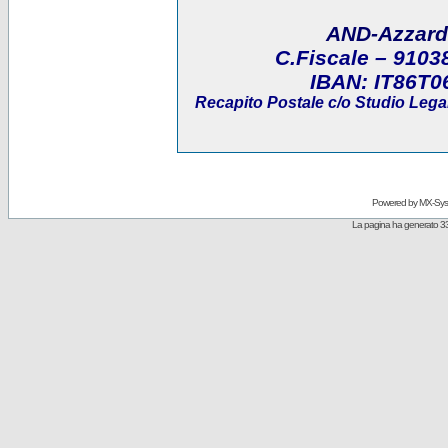
AND-Azzard
C.Fiscale
– 9103
IBAN:
IT86T0
Recapito Postale
c/o Studio Legal
Powered by
MX-Sys
La pagina ha generato 33