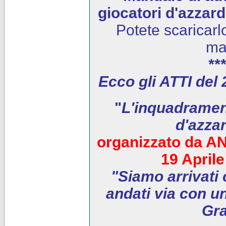
giocatori d'azzar
Potete scaricarl
ma
***
Ecco gli ATTI del
"
L'inquadrament
d'azza
organizzato da AN
19 April
"Siamo arrivati 
andati via con un
Gra