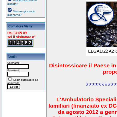
Giochi d'azzardo o
d'abilità?
Vincere giocando
d'azzardo?
Contatore Visite
Dal 04.05.09
sei il visitatore n°
Login
Username:
Disintossicare il Paese i
prop
Password:
Login automatico ad
**********
ogni visita
L'Ambulatorio Speciali
familiari (finanziato ex 
da agosto 2012 a gen