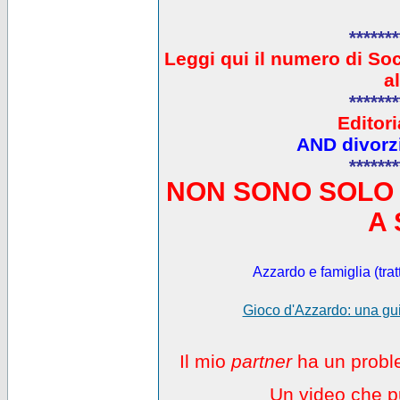
*******
L
eggi qui il numero di So
a
*******
Editori
AND divorzi
*******
NON SONO SOLO 
A 
Azzardo e famiglia (trat
Gioco d'Azzardo: una gui
Il mio
partner
ha un proble
Un video che pu