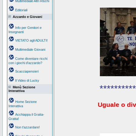
Multimediale Altri Rischi
Editoriali
Azzardo e Giovani
Info per Genitori e
Insegnanti
VIETATO agli ADULTI!
Multimediale Giovani
Come diventare ricchi
con i giochi d'azzardo?
Scacciapensieri
Il Video di Lucky
**********
Menù Sezione
Interattiva
Home Sezione
Uguale o div
Interattiva
Acchiappa il Gratta-
Gratta!
Non t'azzardare!