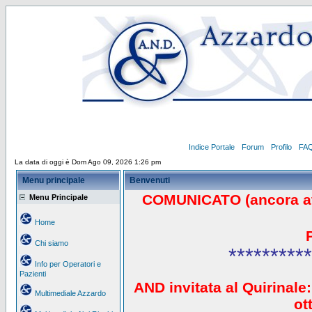
Indice Portale
Forum
Profilo
FA
La data di oggi è Dom Ago 09, 2026 1:26 pm
Menu principale
Benvenuti
COMUNICATO (ancora a
Menu Principale
Home
Chi siamo
**********
Info per Operatori e
Pazienti
AND invitata al Quirinale:
Multimediale Azzardo
ot