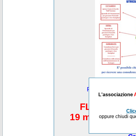
Puoi vedere altre
L'associazione
*********
FLASH MOB 
Clic
19 maggio 2012,
oppure chiudi que
Piazza