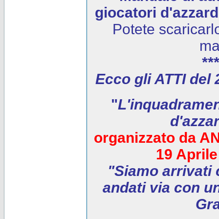
giocatori d'azzar
Potete scaricarl
ma
***
Ecco gli ATTI del
"
L'inquadrament
d'azza
organizzato da AN
19 April
"Siamo arrivati 
andati via con un
Gra