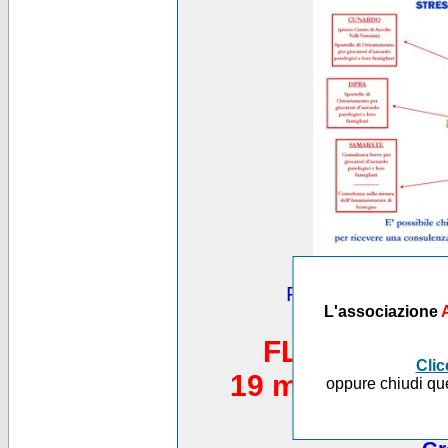
Puoi vedere altre
L'associazione
*********
FLASH MOB 
Clic
19 maggio 2012,
oppure chiudi que
Piazza