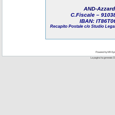
AND-Azzard
C.Fiscale
– 9103
IBAN:
IT86T0
Recapito Postale
c/o Studio Legal
Powered by
MX-Sys
La pagina ha generato 33