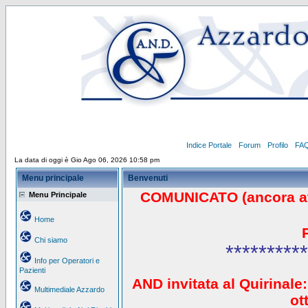
Indice Portale
Forum
Profilo
FA
La data di oggi è Gio Ago 06, 2026 10:58 pm
Menu principale
Benvenuti
COMUNICATO (ancora a
Menu Principale
Home
Chi siamo
**********
Info per Operatori e
Pazienti
AND invitata al Quirinale:
Multimediale Azzardo
ot