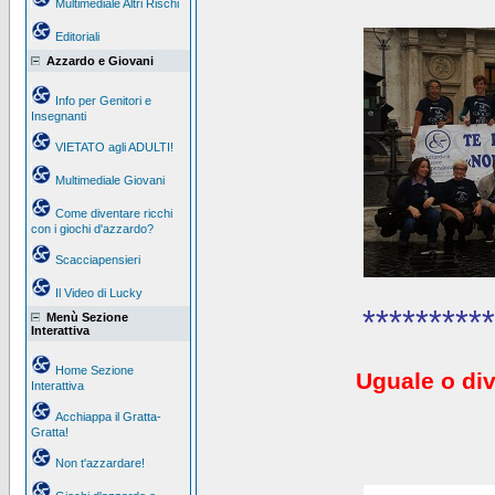
Multimediale Altri Rischi
Editoriali
Azzardo e Giovani
Info per Genitori e
Insegnanti
VIETATO agli ADULTI!
Multimediale Giovani
Come diventare ricchi
con i giochi d'azzardo?
Scacciapensieri
Il Video di Lucky
**********
Menù Sezione
Interattiva
Home Sezione
Uguale o div
Interattiva
Acchiappa il Gratta-
Gratta!
Non t'azzardare!