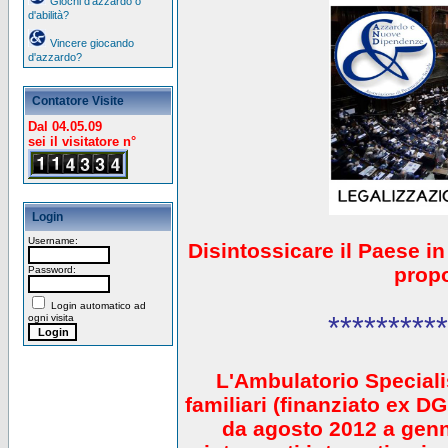
Giochi d'azzardo o
d'abilità?
Vincere giocando
d'azzardo?
Contatore Visite
Dal 04.05.09
sei il visitatore n°
Login
Username:
Disintossicare il Paese i
prop
Password:
Login automatico ad
**********
ogni visita
L'Ambulatorio Speciali
familiari (finanziato ex 
da agosto 2012 a gen