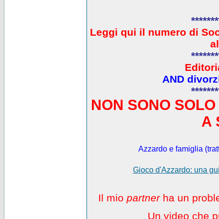
*******
L
eggi qui il numero di So
a
*******
Editori
AND divorzi
*******
NON SONO SOLO 
A 
Azzardo e famiglia (trat
Gioco d'Azzardo: una gui
Il mio
partner
ha un proble
Un video che pu