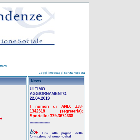
trati
Leggi i messaggi senza risposta
News
ULTIMO
AGGIORNAMENTO:
22.04.2019
I numeri di AND: 338-
1342318 (segreteria);
Sportello: 339-3674668
****************
Link alla pagina della
formazione: ci sono novità!