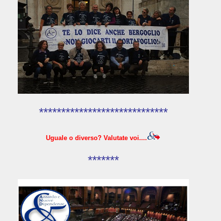
*****************************
Uguale o diverso? Valutate voi....
*******