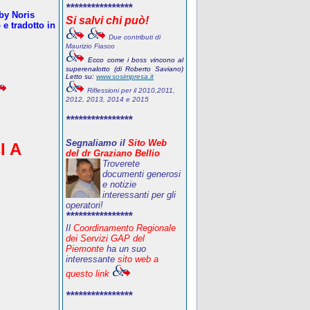
****************
oby Noris
Si salvi chi può!
e tradotto in
Due contributi di
Maurizio Fiasco
Ecco come i boss vincono al
superenalotto (di Roberto Saviano)
Letto su:
www.sosimpresa.it
Riflessioni per il 2010,2011,
2012, 2013, 2014 e 2015
****************
Segnaliamo il
Sito Web
I A
del dr Graziano Bellio
Troverete
documenti generosi
e notizie
interessanti per gli
operatori!
****************
Il
Coordinamento Regionale
dei Servizi GAP del
Piemonte
ha un suo
interessante
sito web a
questo link
****************