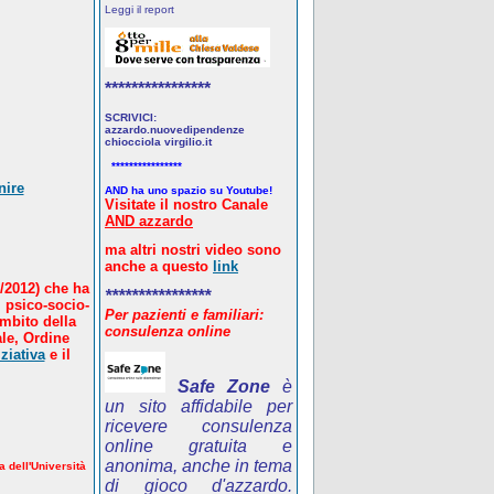
Leggi il report
****************
SCRIVICI:
azzardo.nuovedipendenze
chiocciola virgilio.it
****************
nire
AND ha uno spazio su Youtube!
Visitate il nostro Canale
AND azzardo
ma altri nostri video sono
anche a questo
link
/2012) che ha
****************
 psico-socio-
Per pazienti e familiari:
ambito della
consulenza online
le, Ordine
ziativa
e il
Safe Zone
è
un sito affidabile per
ricevere consulenza
online gratuita e
anonima, anche in tema
a dell'Università
di gioco d'azzardo.