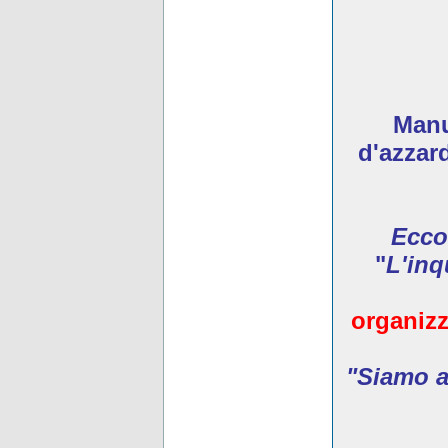
Manua
d'azzar
Ecco
"
L'inq
organizz
"Siamo ar