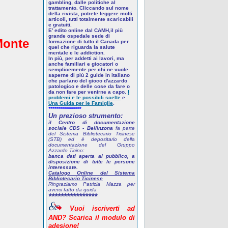
gambling, dalle politiche al
trattamento. Cliccando sul nome
della rivista, potrete leggere molti
articoli, tutti totalmente scaricabili
e gratuiti.
E’ edito online dal CAMH,il più
grande ospedale sede di
Monte
formazione di tutto il Canada per
quel che riguarda la salute
mentale e le addiction.
In più, per addetti ai lavori, ma
anche familiari e giocatori o
semplicemente per chi ne vuole
saperne di più
2 guide in italiano
che parlano del gioco d'azzardo
patologico
e delle cose da fare o
da non fare per venirne a capo.
I
problemi e le possibili scelte
e
Una Guida per le Famiglie
.
****************
Un prezioso strumento:
il Centro di documentazione
sociale CDS - Bellinzona
fa parte
del Sistema Bibliotecario Ticinese
(STB) ed è depositario della
documentazione del Gruppo
Azzardo Ticino:
banca dati aperta al pubblico, a
disposizione di tutte le persone
interessate.
Catalogo Online del Sistema
Bibliotecario Ticinese
Ringraziamo Patrizia Mazza per
averci fatto da guida
****************
Vuoi
iscriverti
ad
AND? Scarica
il
modulo
di
adesione!