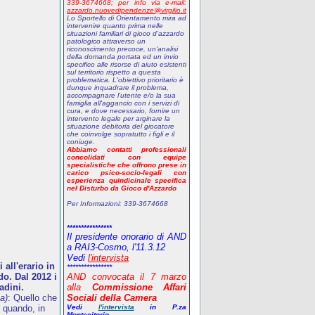
339-3674668;
p
er info via e-mail:
azzardo.nuovedipendenze@virgilio.it
Lo Sportello di Orientamento mira ad
intervenire quanto prima nelle
situazioni familiari di gioco d'azzardo
patologico attraverso un
riconoscimento precoce, un'analisi
della domanda portata ed un invio
specifico alle risorse di aiuto esistenti
sul territorio rispetto a questa
problematica. L'obiettivo prioritario è
dunque inquadrare il problema,
accompagnare l'utente e/o la sua
famiglia all'aggancio con i servizi di
cura, e dove necessario, fornire un
intervento legale per arginare la
situazione debitoria del giocatore
che coinvolge sopratutto i figli e il
coniuge.
Abbiamo contatti professionali
concolidati con equipe
specialistiche che offrono prese in
carico psico-socio-legali con
esperienza quindicinale specifica
nel Disturbo da Gioco d'Azzardo
Per Informazioni:
339-3674668
****************
Il presidente onorario di AND
a RAI3-Cosmo, l'11.3.12
Vedi
l'intervista
all'erario in
****************
o. Dal 2012 i
AND
convocata il 7 marzo
adini.
alla
Commissione Affari
a)
: Quello che
Sociali della Camera
 quando, in
Vedi
l'intervista
in P.za
Montecitorio