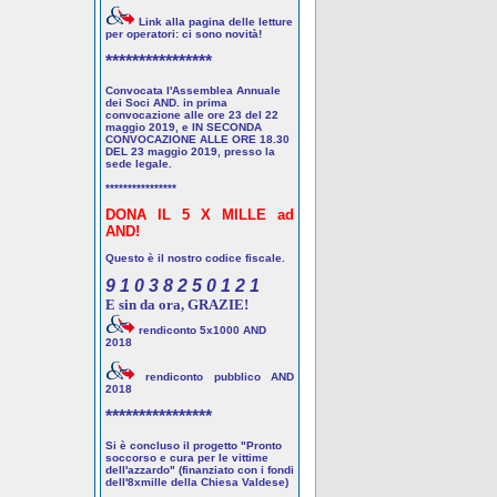
Link alla pagina delle letture
per operatori: ci sono novità!
****************
Convocata l'Assemblea Annuale
dei Soci AND. in prima
convocazione alle ore 23 del 22
maggio 2019, e IN SECONDA
CONVOCAZIONE ALLE ORE 18.30
DEL 23 maggio 2019, presso la
sede legale.
****************
DONA IL 5 X MILLE ad
AND!
Questo è il nostro codice fiscale.
9 1 0 3 8 2 5 0 1 2 1
E sin da ora, GRAZIE!
rendiconto 5x1000 AND
2018
rendiconto pubblico AND
2018
****************
Si è concluso il progetto "Pronto
soccorso e cura per le vittime
dell'azzardo" (finanziato con i fondi
dell'8xmille della Chiesa Valdese)