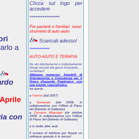
Clicca sul logo per
accedere
****************
Per pazienti e familiari: nuovi
strumenti di auto aiuto
ori
Scaricali adesso!
arlo a
****************
AUTO-AIUTO E TERAPIA
Se vivi direttamente o indirettamente
disagi causati dal gioco d’azzardo,
contattaci!
Abbiamo numerosi Sportelli di
Orientamento e Consulenza per il
ardo
Gioco d'azzardo Patologico, con
una equipe specialistica:
tra questi,
a
Varese
(dal 2007)
 Aprile
a
Samarate
(dal 2008, in
collaborazione con l'Ufficio di Piano
del Distretto di Gallarate)
a
Cassano Magnago
(da ottobre
via con
2009, in collaborazione con l'Ufficio
di Piano del Distretto di Gallarate)
e in molte altre sedi.
Il numero di telefono
per fissare un
colloquio gratuito
è lo stesso!