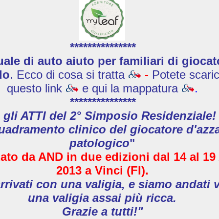
***************
le di auto aiuto per familiari di giocat
do
. Ecco di cosa si tratta
-
Potete scaric
questo link
e qui la mappatura
.
***************
 gli ATTI del 2° Simposio Residenziale!
uadramento clinico del giocatore d'azz
patologico
"
ato da AND in due edizioni
dal 14 al 19
2013
a Vinci (FI).
rivati con una valigia, e siamo andati 
una valigia assai più ricca.
Grazie a tutti!"