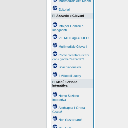
Multimediale Altri Rischi
Editoriali
Azzardo e Giovani
Info per Genitori e
Insegnanti
VIETATO agli ADULTI!
Multimediale Giovani
Come diventare ricchi
con i giochi d'azzardo?
Scacciapensieri
Il Video di Lucky
Menù Sezione
Interattiva
Home Sezione
Interattiva
Acchiappa il Gratta-
Gratta!
Non t'azzardare!