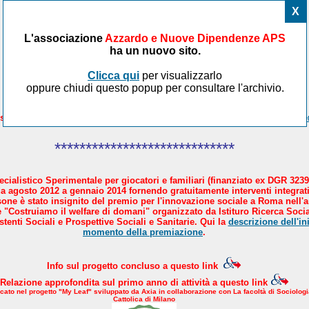
X
L'associazione
Azzardo e Nuove Dipendenze APS
ha un nuovo sito.
Clicca qui
per visualizzarlo
oppure chiudi questo popup per consultare l'archivio.
sicare il Paese in 4 mosse. AND aderisce al manifesto proposto da
Avve
*****************************
cialistico Sperimentale per giocatori e familiari (finanziato ex DGR 3239
a agosto 2012 a gennaio 2014 fornendo gratuitamente interventi integrati
sone è stato insignito del premio per l'innovazione sociale a Roma nell'
 "Costruiamo il welfare di domani" organizzato da Istituro Ricerca Socia
tenti Sociali e Prospettive Sociali e Sanitarie. Qui la
descrizione dell'ini
momento della premiazione
.
Info sul progetto concluso a questo link
Relazione approfondita sul primo anno di attività a questo link
icato nel progetto "My Leaf" sviluppato da Axia in collaborazione con La facoltà di Sociologi
Cattolica di Milano