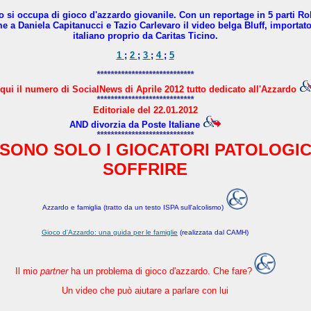
no si occupa di gioco d'azzardo giovanile. Con un reportage in 5 parti R
a Daniela Capitanucci e Tazio Carlevaro il video belga Bluff, importato 
italiano proprio da Caritas Ticino.
1
;
2
;
3
;
4
;
5
****************************
qui il numero di SocialNews di Aprile 2012 tutto dedicato all'Azzardo
****************************
Editoriale del 22.01.2012
AND divorzia da Poste Italiane
****************************
SONO SOLO I GIOCATORI PATOLOGIC
SOFFRIRE
Azzardo e famiglia (tratto da un testo ISPA sull'alcolismo)
Gioco d'Azzardo: una guida per le famiglie
(realizzata dal CAMH)
Il mio
partner
ha un problema di gioco d'azzardo. Che fare?
Un video che può aiutare a parlare con lui