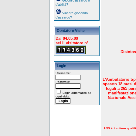
Giochi d'azzardo o
d'abilità?
Vincere giocando
d'azzardo?
Contatore Visite
Dal 04.05.09
sei il visitatore n°
Disintos
Login
Username:
L'Ambulatorio Spe
Password:
opearto 18 mesi d
legali a 265 per
manifestazione
Login automatico ad
ogni visita
Nazionale Assis
AND è fornitore qualif