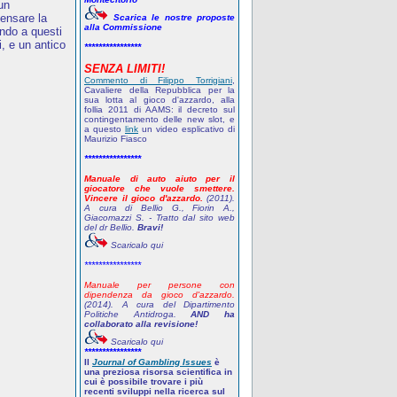
 un
pensare la
Scarica le nostre proposte
alla Commissione
ndo a questi
, e un antico
****************
SENZA LIMITI!
Commento di Filippo Torrigiani
,
Cavaliere della Repubblica per la
sua lotta al gioco d'azzardo, alla
follia 2011 di AAMS: il decreto sul
contingentamento delle new slot, e
a questo
link
un video esplicativo di
Maurizio Fiasco
****************
Manuale di auto aiuto per il
giocatore che vuole smettere.
Vincere il gioco d'azzardo.
(2011).
A cura di Bellio G., Fiorin A.,
Giacomazzi S. - Tratto dal sito web
del dr Bellio.
Bravi!
Scaricalo qui
****************
Manuale per persone con
dipendenza da gioco d'azzardo.
(2014). A cura del Dipartimento
Politiche Antidroga.
AND ha
collaborato alla revisione!
Scaricalo qui
****************
Il
Journal of Gambling Issues
è
una preziosa risorsa scientifica in
cui è possibile trovare i più
recenti sviluppi nella ricerca sul