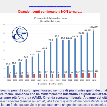
*****************************
Quando i conti continuano a NON tornare...
evamo perché i soldi spesi fossero sempre di più mentre quelli destinati 
e meno. Domanda che ha evidentemente infastidito i signori dell'azzard
erranno più forniti da AAMS. Orrenda censura illiberale. A danno dei citt
azio Carlevaro (sempre più attuali, alla luce di questa ultima contestabile scelt
n lettore è che questo viene presentato come un grande successo economico,