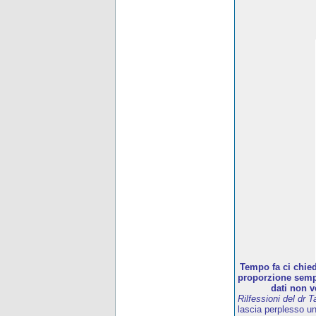
Tempo fa ci chied
proporzione sempr
dati non v
Rilfessioni del dr T
lascia perplesso u