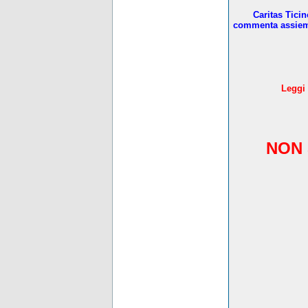
Caritas Tici
commenta assieme 
L
eggi 
NON 