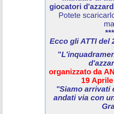
giocatori d'azzar
Potete scaricarl
ma
***
Ecco gli ATTI del
"
L'inquadrament
d'azza
organizzato da AN
19 April
"Siamo arrivati 
andati via con un
Gra