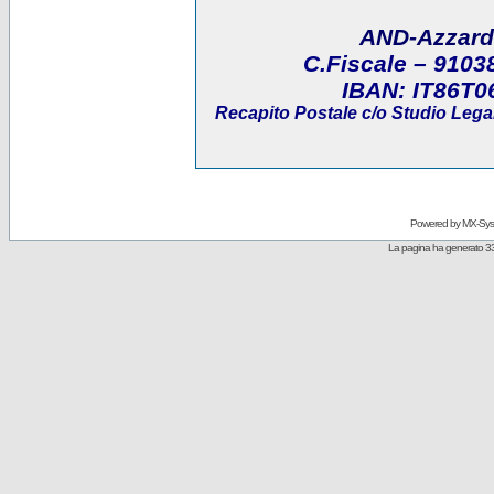
AND-Azzard
C.Fiscale
– 9103
IBAN:
IT86T0
Recapito Postale
c/o Studio Legal
Powered by
MX-Sys
La pagina ha generato 33