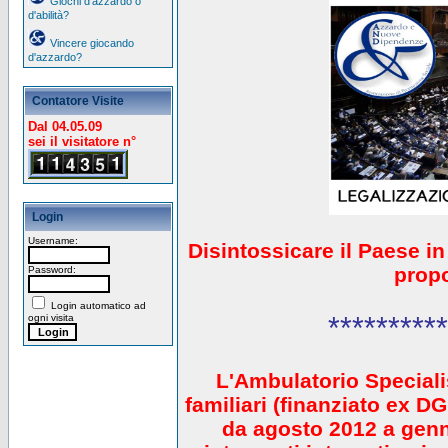
Giochi d'azzardo o
d'abilità?
Vincere giocando
d'azzardo?
Contatore Visite
Dal 04.05.09
sei il visitatore n°
Login
Username:
Disintossicare il Paese i
prop
Password:
Login automatico ad
**********
ogni visita
L'Ambulatorio Speciali
familiari (finanziato ex 
da agosto 2012 a gen