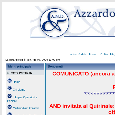
Indice Portale
Forum
Profilo
FA
La data di oggi è Ven Ago 07, 2026 11:00 pm
Menu principale
Benvenuti
COMUNICATO (ancora a
Menu Principale
Home
Chi siamo
**********
Info per Operatori e
Pazienti
AND invitata al Quirinale:
Multimediale Azzardo
ot