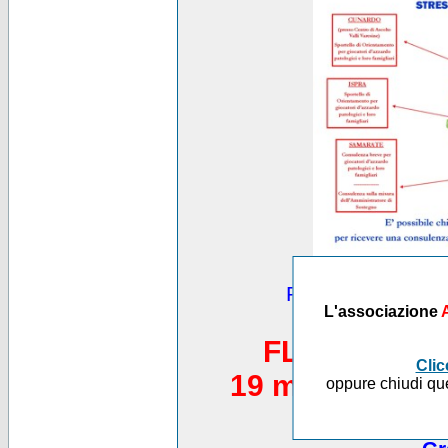
Puoi vedere altre
L'associazione
*********
FLASH MOB 
Clic
19 maggio 2012,
oppure chiudi que
Piazza