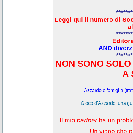
*******
L
eggi qui il numero di So
a
*******
Editori
AND divorzi
*******
NON SONO SOLO 
A 
Azzardo e famiglia (trat
Gioco d'Azzardo: una gui
Il mio
partner
ha un proble
Un video che pu