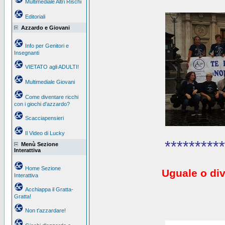
Multimediale Altri Rischi
Editoriali
Azzardo e Giovani
Info per Genitori e
Insegnanti
VIETATO agli ADULTI!
Multimediale Giovani
Come diventare ricchi
con i giochi d'azzardo?
Scacciapensieri
Il Video di Lucky
**********
Menù Sezione
Interattiva
Home Sezione
Uguale o div
Interattiva
Acchiappa il Gratta-
Gratta!
Non t'azzardare!