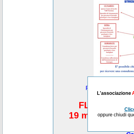
Puoi vedere altre
L'associazione
*********
FLASH MOB 
Clic
19 maggio 2012,
oppure chiudi que
Piazza