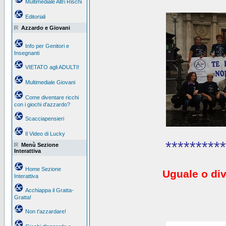
Multimediale Altri Rischi
Editoriali
Azzardo e Giovani
Info per Genitori e
Insegnanti
VIETATO agli ADULTI!
Multimediale Giovani
Come diventare ricchi
con i giochi d'azzardo?
Scacciapensieri
Il Video di Lucky
**********
Menù Sezione
Interattiva
Home Sezione
Uguale o div
Interattiva
Acchiappa il Gratta-
Gratta!
Non t'azzardare!