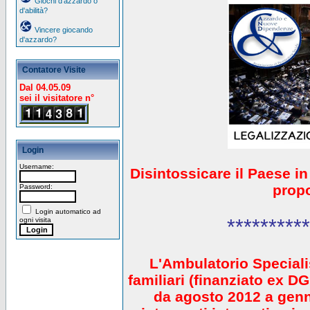
Giochi d'azzardo o
d'abilità?
Vincere giocando
d'azzardo?
Contatore Visite
Dal 04.05.09
sei il visitatore n°
Login
Username:
Disintossicare il Paese i
prop
Password:
Login automatico ad
**********
ogni visita
L'Ambulatorio Speciali
familiari (finanziato ex 
da agosto 2012 a gen