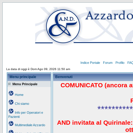
Indice Portale
Forum
Profilo
FA
La data di oggi è Dom Ago 09, 2026 11:50 am
Menu principale
Benvenuti
COMUNICATO (ancora a
Menu Principale
Home
Chi siamo
**********
Info per Operatori e
Pazienti
AND invitata al Quirinale:
Multimediale Azzardo
ot