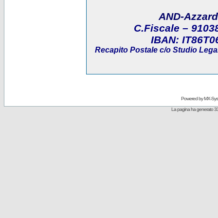
AND-Azzard
C.Fiscale
– 9103
IBAN:
IT86T0
Recapito Postale
c/o Studio Legal
Powered by
MX-Sys
La pagina ha generato 33