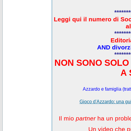
*******
L
eggi qui il numero di So
a
*******
Editori
AND divorzi
*******
NON SONO SOLO 
A 
Azzardo e famiglia (trat
Gioco d'Azzardo: una gui
Il mio
partner
ha un proble
Un video che pu