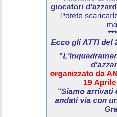
giocatori d'azzar
Potete scaricarl
ma
***
Ecco gli ATTI del
"
L'inquadrament
d'azza
organizzato da AN
19 April
"Siamo arrivati 
andati via con un
Gra