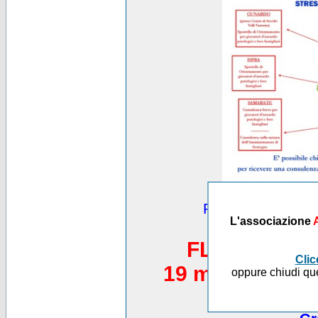
Puoi vedere altre
L'associazione
*********
FLASH MOB 
Clic
19 maggio 2012,
oppure chiudi que
Piazza