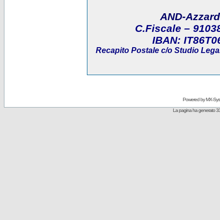
AND-Azzard
C.Fiscale
– 9103
IBAN:
IT86T0
Recapito Postale
c/o Studio Legal
Powered by
MX-Sys
La pagina ha generato 33