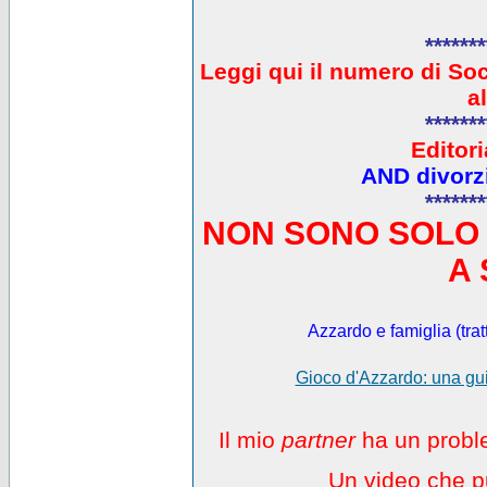
*******
L
eggi qui il numero di So
a
*******
Editori
AND divorzi
*******
NON SONO SOLO 
A 
Azzardo e famiglia (trat
Gioco d'Azzardo: una gui
Il mio
partner
ha un proble
Un video che pu