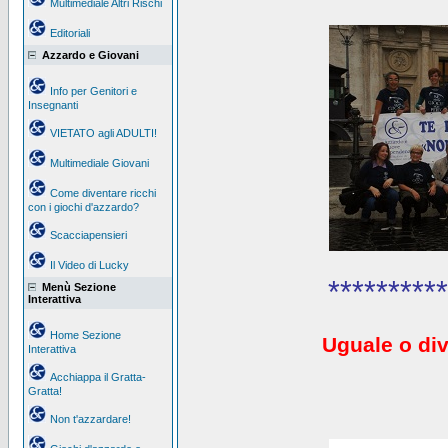
Multimediale Altri Rischi
Editoriali
Azzardo e Giovani
Info per Genitori e
Insegnanti
VIETATO agli ADULTI!
Multimediale Giovani
Come diventare ricchi
con i giochi d'azzardo?
Scacciapensieri
Il Video di Lucky
**********
Menù Sezione
Interattiva
Home Sezione
Uguale o div
Interattiva
Acchiappa il Gratta-
Gratta!
Non t'azzardare!