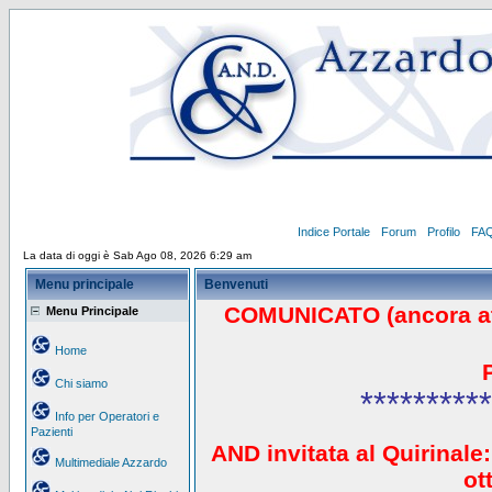
Indice Portale
Forum
Profilo
FA
La data di oggi è Sab Ago 08, 2026 6:29 am
Menu principale
Benvenuti
COMUNICATO (ancora a
Menu Principale
Home
Chi siamo
**********
Info per Operatori e
Pazienti
AND invitata al Quirinale:
Multimediale Azzardo
ot