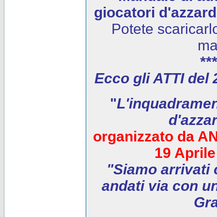
giocatori d'azzar
Potete scaricarl
ma
***
Ecco gli ATTI del
"
L'inquadrament
d'azza
organizzato da AN
19 April
"Siamo arrivati 
andati via con un
Gra