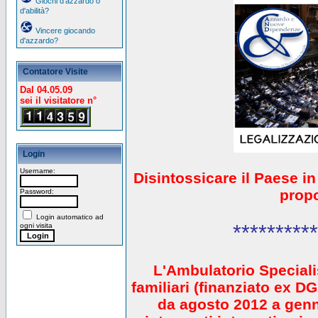
Giochi d'azzardo o
d'abilità?
Vincere giocando
d'azzardo?
Contatore Visite
Dal 04.05.09
sei il visitatore n°
Login
Username:
Disintossicare il Paese i
prop
Password:
Login automatico ad
**********
ogni visita
L'Ambulatorio Speciali
familiari (finanziato ex 
da agosto 2012 a gen