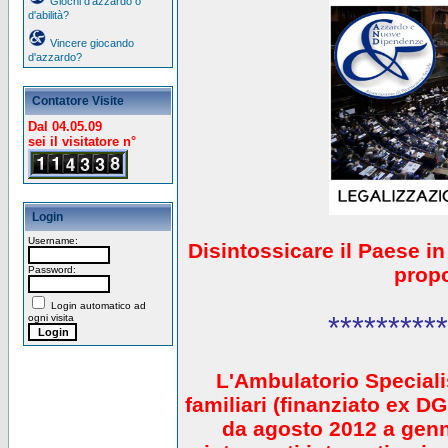
Giochi d'azzardo o
d'abilità?
Vincere giocando
d'azzardo?
Contatore Visite
Dal 04.05.09
sei il visitatore n°
Login
Username:
Disintossicare il Paese i
prop
Password:
Login automatico ad
**********
ogni visita
L'Ambulatorio Speciali
familiari (finanziato ex 
da agosto 2012 a gen