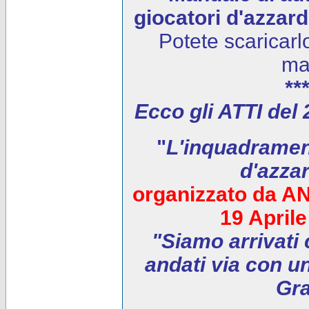
giocatori d'azzar
Potete scaricarl
ma
***
Ecco gli ATTI del
"
L'inquadrament
d'azza
organizzato da AN
19 April
"Siamo arrivati 
andati via con un
Gra