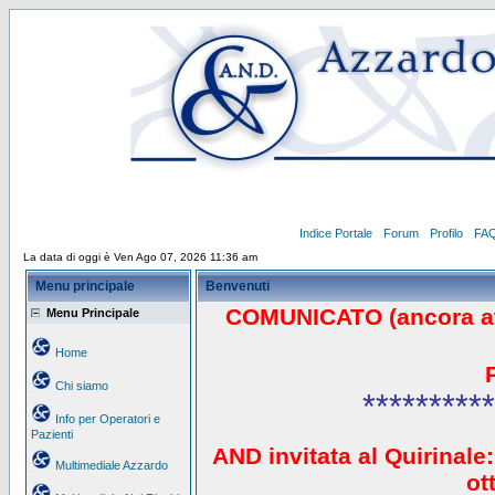
Indice Portale
Forum
Profilo
FA
La data di oggi è Ven Ago 07, 2026 11:36 am
Menu principale
Benvenuti
COMUNICATO (ancora a
Menu Principale
Home
Chi siamo
**********
Info per Operatori e
Pazienti
AND invitata al Quirinale:
Multimediale Azzardo
ot