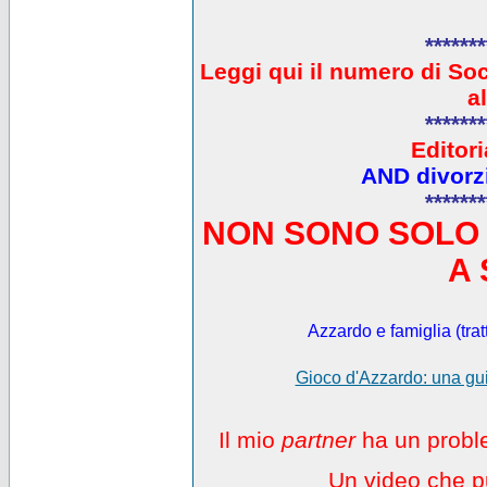
*******
L
eggi qui il numero di So
a
*******
Editori
AND divorzi
*******
NON SONO SOLO 
A 
Azzardo e famiglia (trat
Gioco d'Azzardo: una gui
Il mio
partner
ha un proble
Un video che pu