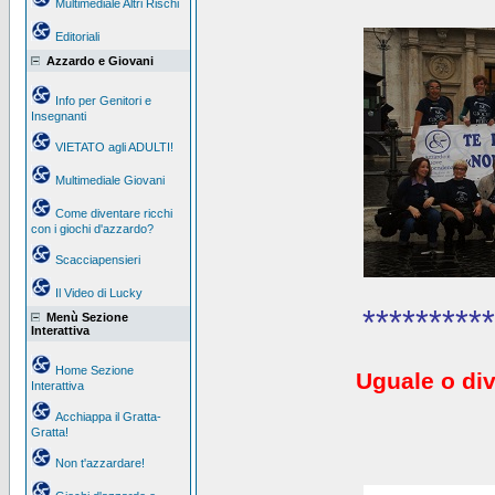
Multimediale Altri Rischi
Editoriali
Azzardo e Giovani
Info per Genitori e
Insegnanti
VIETATO agli ADULTI!
Multimediale Giovani
Come diventare ricchi
con i giochi d'azzardo?
Scacciapensieri
Il Video di Lucky
**********
Menù Sezione
Interattiva
Home Sezione
Uguale o div
Interattiva
Acchiappa il Gratta-
Gratta!
Non t'azzardare!