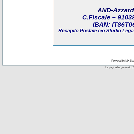
AND-Azzard
C.Fiscale
– 9103
IBAN:
IT86T0
Recapito Postale
c/o Studio Legal
Powered by
MX-Sys
La pagina ha generato 33