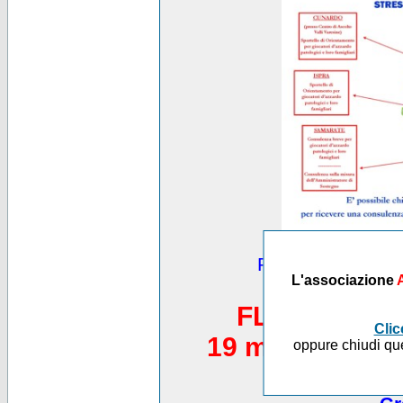
Puoi vedere altre
L'associazione
*********
FLASH MOB 
Clic
19 maggio 2012,
oppure chiudi que
Piazza