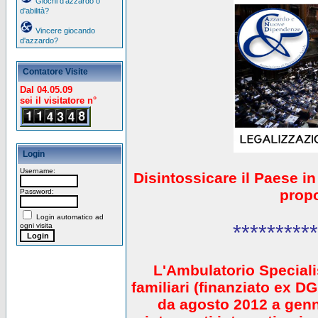
Giochi d'azzardo o
d'abilità?
Vincere giocando
d'azzardo?
Contatore Visite
Dal 04.05.09
sei il visitatore n°
Login
Username:
Disintossicare il Paese i
prop
Password:
Login automatico ad
**********
ogni visita
L'Ambulatorio Speciali
familiari (finanziato ex 
da agosto 2012 a gen