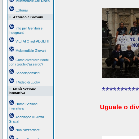
Multimediale Altri Rischi
Editoriali
Azzardo e Giovani
Info per Genitori e
Insegnanti
VIETATO agli ADULTI!
Multimediale Giovani
Come diventare ricchi
con i giochi d'azzardo?
Scacciapensieri
Il Video di Lucky
**********
Menù Sezione
Interattiva
Home Sezione
Uguale o div
Interattiva
Acchiappa il Gratta-
Gratta!
Non t'azzardare!