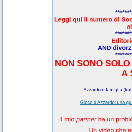
*******
L
eggi qui il numero di So
a
*******
Editori
AND divorzi
*******
NON SONO SOLO 
A 
Azzardo e famiglia (trat
Gioco d'Azzardo: una gui
Il mio
partner
ha un proble
Un video che pu