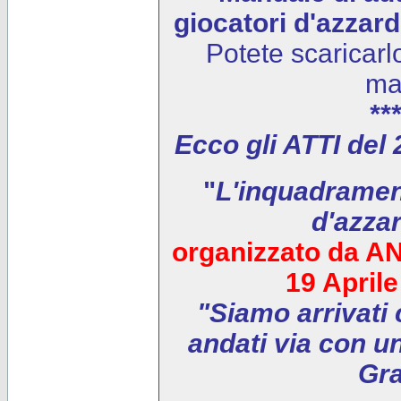
giocatori d'azzar
Potete scaricarl
ma
***
Ecco gli ATTI del
"
L'inquadrament
d'azza
organizzato da AN
19 April
"Siamo arrivati 
andati via con un
Gra