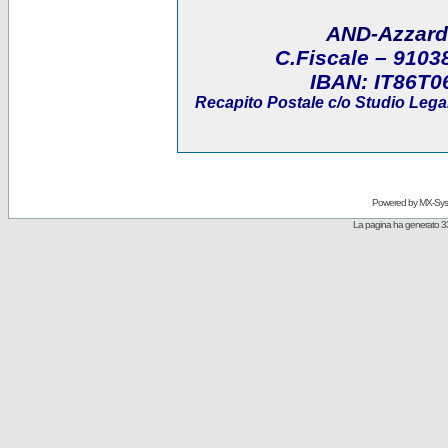
AND-Azzard
C.Fiscale
– 9103
IBAN:
IT86T0
Recapito Postale
c/o Studio Legal
Powered by
MX-Sys
La pagina ha generato 3