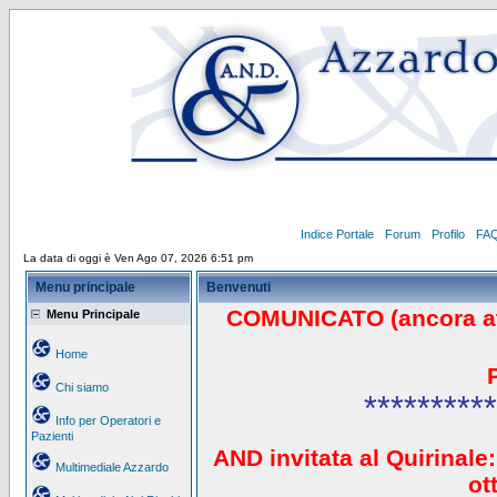
Indice Portale
Forum
Profilo
FA
La data di oggi è Ven Ago 07, 2026 6:51 pm
Menu principale
Benvenuti
COMUNICATO (ancora a
Menu Principale
Home
Chi siamo
**********
Info per Operatori e
Pazienti
AND invitata al Quirinale:
Multimediale Azzardo
ot