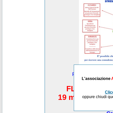
Puoi vedere altre
L'associazione
*********
FLASH MOB 
Clic
19 maggio 2012,
oppure chiudi que
Piazza