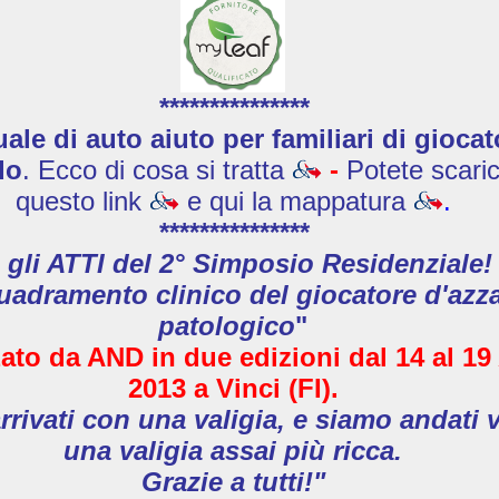
***************
le di auto aiuto per familiari di giocat
do
. Ecco di cosa si tratta
-
Potete scaric
questo link
e qui la mappatura
.
***************
 gli ATTI del 2° Simposio Residenziale!
uadramento clinico del giocatore d'azz
patologico
"
ato da AND in due edizioni
dal 14 al 19
2013
a Vinci (FI).
rivati con una valigia, e siamo andati 
una valigia assai più ricca.
Grazie a tutti!"