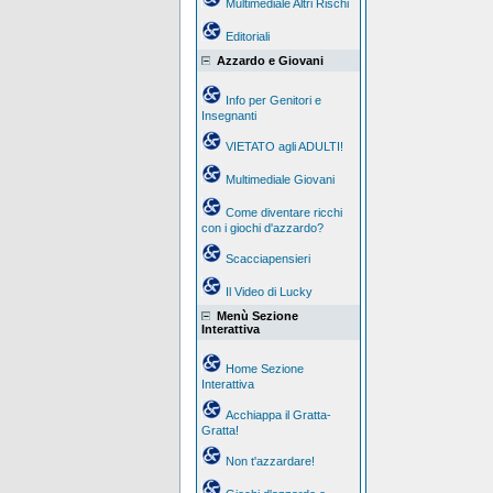
Multimediale Altri Rischi
Editoriali
Azzardo e Giovani
Info per Genitori e
Insegnanti
VIETATO agli ADULTI!
Multimediale Giovani
Come diventare ricchi
con i giochi d'azzardo?
Scacciapensieri
Il Video di Lucky
Menù Sezione
Interattiva
Home Sezione
Interattiva
Acchiappa il Gratta-
Gratta!
Non t'azzardare!