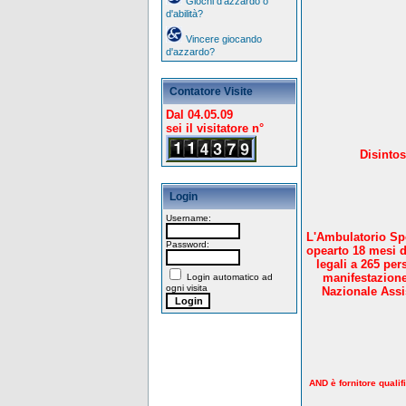
Giochi d'azzardo o
d'abilità?
Vincere giocando
d'azzardo?
Contatore Visite
Dal 04.05.09
sei il visitatore n°
Disintos
Login
Username:
L'Ambulatorio Spe
Password:
opearto 18 mesi d
legali a 265 per
manifestazione
Login automatico ad
ogni visita
Nazionale Assis
AND è fornitore qualif