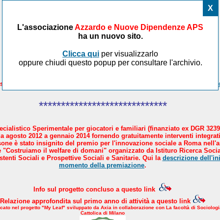
X
L'associazione
Azzardo e Nuove Dipendenze APS
ha un nuovo sito.
Clicca qui
per visualizzarlo
oppure chiudi questo popup per consultare l'archivio.
sicare il Paese in 4 mosse. AND aderisce al manifesto proposto da
Avve
*****************************
cialistico Sperimentale per giocatori e familiari (finanziato ex DGR 3239
a agosto 2012 a gennaio 2014 fornendo gratuitamente interventi integrati
sone è stato insignito del premio per l'innovazione sociale a Roma nell'
 "Costruiamo il welfare di domani" organizzato da Istituro Ricerca Socia
tenti Sociali e Prospettive Sociali e Sanitarie. Qui la
descrizione dell'ini
momento della premiazione
.
Info sul progetto concluso a questo link
Relazione approfondita sul primo anno di attività a questo link
icato nel progetto "My Leaf" sviluppato da Axia in collaborazione con La facoltà di Sociologi
Cattolica di Milano