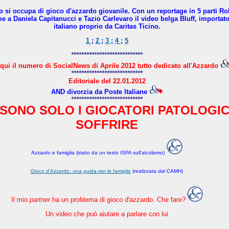
no si occupa di gioco d'azzardo giovanile. Con un reportage in 5 parti R
a Daniela Capitanucci e Tazio Carlevaro il video belga Bluff, importato 
italiano proprio da Caritas Ticino.
1
;
2
;
3
;
4
;
5
****************************
qui il numero di SocialNews di Aprile 2012 tutto dedicato all'Azzardo
****************************
Editoriale del 22.01.2012
AND divorzia da Poste Italiane
****************************
SONO SOLO I GIOCATORI PATOLOGIC
SOFFRIRE
Azzardo e famiglia (tratto da un testo ISPA sull'alcolismo)
Gioco d'Azzardo: una guida per le famiglie
(realizzata dal CAMH)
Il mio
partner
ha un problema di gioco d'azzardo. Che fare?
Un video che può aiutare a parlare con lui