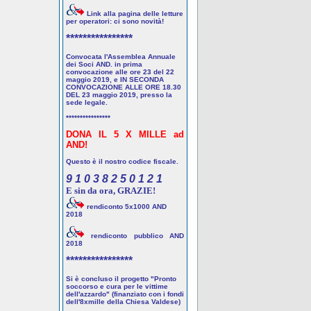
Link alla pagina delle letture
per operatori: ci sono novità!
****************
Convocata l'Assemblea Annuale
dei Soci AND. in prima
convocazione alle ore 23 del 22
maggio 2019, e IN SECONDA
CONVOCAZIONE ALLE ORE 18.30
DEL 23 maggio 2019, presso la
sede legale.
****************
DONA IL 5 X MILLE ad
AND!
Questo è il nostro codice fiscale.
9 1 0 3 8 2 5 0 1 2 1
E sin da ora, GRAZIE!
rendiconto 5x1000 AND
2018
rendiconto pubblico AND
2018
****************
Si è concluso il progetto "Pronto
soccorso e cura per le vittime
dell'azzardo" (finanziato con i fondi
dell'8xmille della Chiesa Valdese)