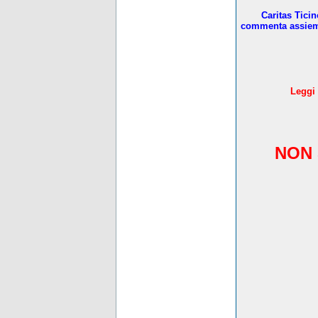
Caritas Tici
commenta assieme 
L
eggi 
NON 