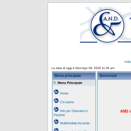
Indi
La data di oggi è Dom Ago 09, 2026 11:36 am
Menu principale
Benvenuti
Menu Principale
Home
Chi siamo
Info per Operatori e
AND in
Pazienti
Multimediale Azzardo