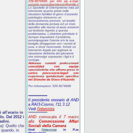
339-3674668;
p
er info via e-mail:
azzardo.nuovedipendenze@virgilio.it
Lo Sportello di Orientamento mira ad
intervenire quanto prima nelle
situazioni familiari di gioco d'azzardo
patologico attraverso un
riconoscimento precoce, un'analisi
della domanda portata ed un invio
specifico alle risorse di aiuto esistenti
sul territorio rispetto a questa
problematica. L'obiettivo prioritario è
dunque inquadrare il problema,
accompagnare l'utente e/o la sua
famiglia all'aggancio con i servizi di
cura, e dove necessario, fornire un
intervento legale per arginare la
situazione debitoria del giocatore
che coinvolge sopratutto i figli e il
coniuge.
Abbiamo contatti professionali
concolidati con equipe
specialistiche che offrono prese in
carico psico-socio-legali con
esperienza quindicinale specifica
nel Disturbo da Gioco d'Azzardo
Per Informazioni:
339-3674668
****************
Il presidente onorario di AND
a RAI3-Cosmo, l'11.3.12
Vedi
l'intervista
all'erario in
****************
o. Dal 2012 i
AND
convocata il 7 marzo
adini.
alla
Commissione Affari
a)
: Quello che
Sociali della Camera
 quando, in
Vedi
l'intervista
in P.za
Montecitorio