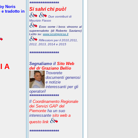
****************
oby Noris
Si salvi chi può!
e tradotto in
Due contributi di
Maurizio Fiasco
Ecco come i boss vincono al
superenalotto (di Roberto Saviano)
Letto su:
www.sosimpresa.it
Riflessioni per il 2010,2011,
2012, 2013, 2014 e 2015
****************
Segnaliamo il
Sito Web
I A
del dr Graziano Bellio
Troverete
documenti generosi
e notizie
interessanti per gli
operatori!
****************
Il
Coordinamento Regionale
dei Servizi GAP del
Piemonte
ha un suo
interessante
sito web a
questo link
****************