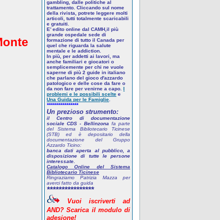
gambling, dalle politiche al
trattamento. Cliccando sul nome
della rivista, potrete leggere molti
articoli, tutti totalmente scaricabili
e gratuiti.
E’ edito online dal CAMH,il più
grande ospedale sede di
Monte
formazione di tutto il Canada per
quel che riguarda la salute
mentale e le addiction.
In più, per addetti ai lavori, ma
anche familiari e giocatori o
semplicemente per chi ne vuole
saperne di più
2 guide in italiano
che parlano del gioco d'azzardo
patologico
e delle cose da fare o
da non fare per venirne a capo.
I
problemi e le possibili scelte
e
Una Guida per le Famiglie
.
****************
Un prezioso strumento:
il Centro di documentazione
sociale CDS - Bellinzona
fa parte
del Sistema Bibliotecario Ticinese
(STB) ed è depositario della
documentazione del Gruppo
Azzardo Ticino:
banca dati aperta al pubblico, a
disposizione di tutte le persone
interessate.
Catalogo Online del Sistema
Bibliotecario Ticinese
Ringraziamo Patrizia Mazza per
averci fatto da guida
****************
Vuoi
iscriverti
ad
AND? Scarica
il
modulo
di
adesione!