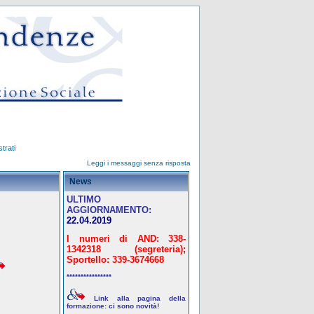
trati
Leggi i messaggi senza risposta
News
ULTIMO
AGGIORNAMENTO:
22.04.2019
I numeri di AND: 338-
1342318 (segreteria);
Sportello: 339-3674668
****************
Link alla pagina della
formazione: ci sono novità!