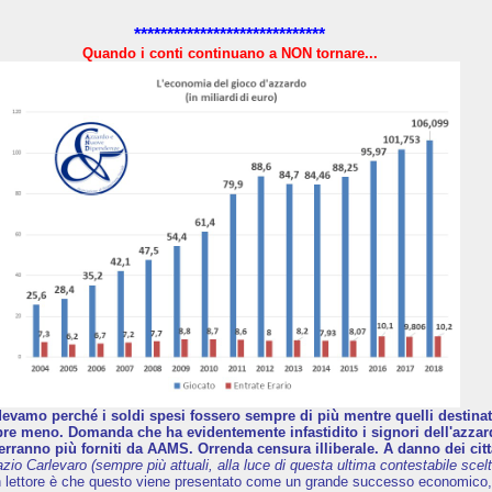
*****************************
Quando i conti continuano a NON tornare...
evamo perché i soldi spesi fossero sempre di più mentre quelli destinati 
e meno. Domanda che ha evidentemente infastidito i signori dell'azzard
erranno più forniti da AAMS. Orrenda censura illiberale. A danno dei citt
azio Carlevaro (sempre più attuali, alla luce di questa ultima contestabile scelt
n lettore è che questo viene presentato come un grande successo economico,