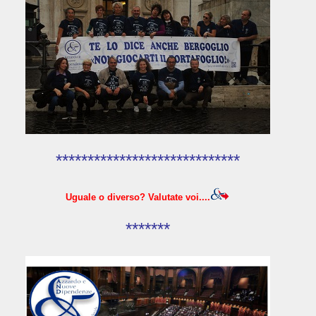
*****************************
Uguale o diverso? Valutate voi....
*******