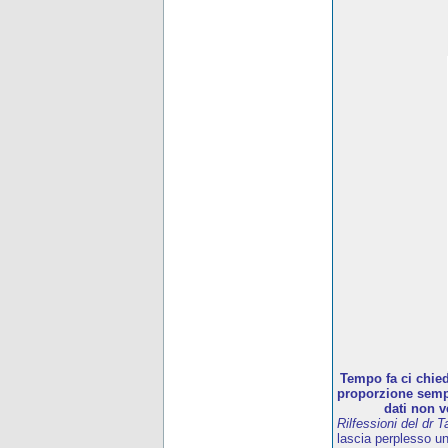
Tempo fa ci chied
proporzione sempr
dati non v
Rilfessioni del dr T
lascia perplesso u