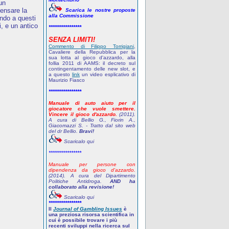
 un
pensare la
Scarica le nostre proposte
alla Commissione
ndo a questi
, e un antico
****************
SENZA LIMITI!
Commento di Filippo Torrigiani
,
Cavaliere della Repubblica per la
sua lotta al gioco d'azzardo, alla
follia 2011 di AAMS: il decreto sul
contingentamento delle new slot, e
a questo
link
un video esplicativo di
Maurizio Fiasco
****************
Manuale di auto aiuto per il
giocatore che vuole smettere.
Vincere il gioco d'azzardo.
(2011).
A cura di Bellio G., Fiorin A.,
Giacomazzi S. - Tratto dal sito web
del dr Bellio.
Bravi!
Scaricalo qui
****************
Manuale per persone con
dipendenza da gioco d'azzardo.
(2014). A cura del Dipartimento
Politiche Antidroga.
AND ha
collaborato alla revisione!
Scaricalo qui
****************
Il
Journal of Gambling Issues
è
una preziosa risorsa scientifica in
cui è possibile trovare i più
recenti sviluppi nella ricerca sul