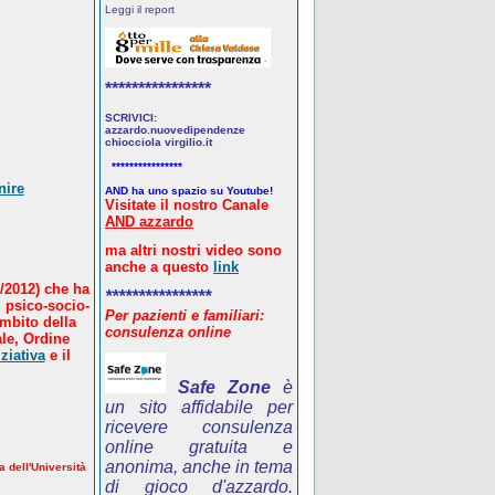
Leggi il report
****************
SCRIVICI:
azzardo.nuovedipendenze
chiocciola virgilio.it
****************
nire
AND ha uno spazio su Youtube!
Visitate il nostro Canale
AND azzardo
ma altri nostri video sono
anche a questo
link
/2012) che ha
****************
 psico-socio-
Per pazienti e familiari:
ambito della
consulenza online
le, Ordine
ziativa
e il
Safe Zone
è
un sito affidabile per
ricevere consulenza
online gratuita e
anonima, anche in tema
a dell'Università
di gioco d'azzardo.