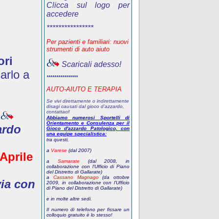
Clicca sul logo per
accedere
****************
Per pazienti e familiari: nuovi
strumenti di auto aiuto
ori
Scaricali adesso!
arlo a
****************
AUTO-AIUTO E TERAPIA
Se vivi direttamente o indirettamente
disagi causati dal gioco d’azzardo,
contattaci!
Abbiamo numerosi Sportelli di
Orientamento e Consulenza per il
ardo
Gioco d'azzardo Patologico, con
una equipe specialistica:
tra questi,
a
Varese
(dal 2007)
 Aprile
a
Samarate
(dal 2008, in
collaborazione con l'Ufficio di Piano
del Distretto di Gallarate)
a
Cassano Magnago
(da ottobre
via con
2009, in collaborazione con l'Ufficio
di Piano del Distretto di Gallarate)
e in molte altre sedi.
Il numero di telefono
per fissare un
colloquio gratuito
è lo stesso!