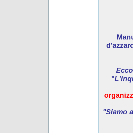
Manua
d'azzar
Ecco
"
L'inq
organizz
"Siamo ar