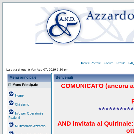
Indice Portale
Forum
Profilo
FA
La data di oggi è Ven Ago 07, 2026 6:20 pm
Menu principale
Benvenuti
COMUNICATO (ancora a
Menu Principale
Home
Chi siamo
**********
Info per Operatori e
Pazienti
AND invitata al Quirinale:
Multimediale Azzardo
ot