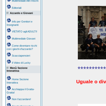
Multimediale Altri Rischi
Editoriali
Azzardo e Giovani
Info per Genitori e
Insegnanti
VIETATO agli ADULTI!
Multimediale Giovani
Come diventare ricchi
con i giochi d'azzardo?
Scacciapensieri
Il Video di Lucky
**********
Menù Sezione
Interattiva
Home Sezione
Uguale o div
Interattiva
Acchiappa il Gratta-
Gratta!
Non t'azzardare!