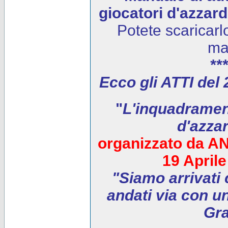
giocatori d'azzar
Potete scaricarl
ma
***
Ecco gli ATTI del
"
L'inquadrament
d'azza
organizzato da AN
19 April
"Siamo arrivati 
andati via con un
Gra