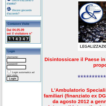
Giochi d'azzardo o
d'abilità?
Vincere giocando
d'azzardo?
Contatore Visite
Dal 04.05.09
sei il visitatore n°
Login
Username:
Disintossicare il Paese i
prop
Password:
Login automatico ad
**********
ogni visita
L'Ambulatorio Speciali
familiari (finanziato ex 
da agosto 2012 a gen