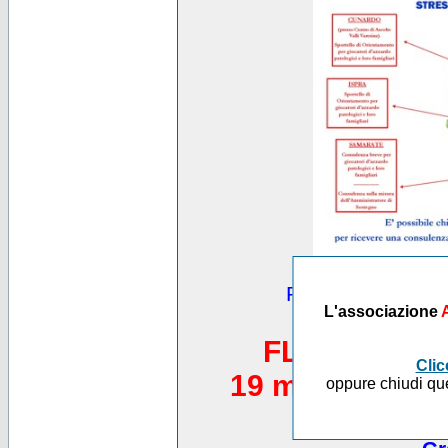
Puoi vedere altre
L'associazione
*********
FLASH MOB 
Clic
19 maggio 2012,
oppure chiudi que
Piazza