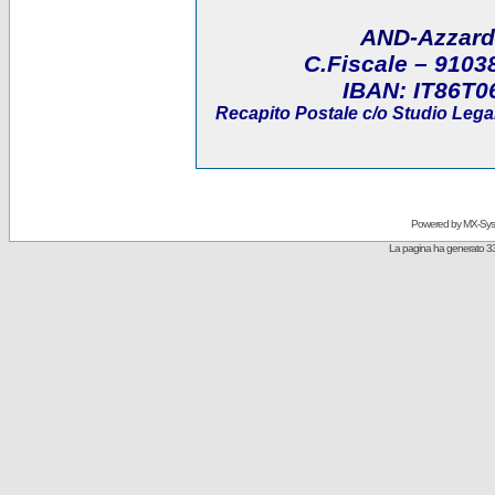
AND-Azzard
C.Fiscale
– 9103
IBAN:
IT86T0
Recapito Postale
c/o Studio Legal
Powered by
MX-Sys
La pagina ha generato 33