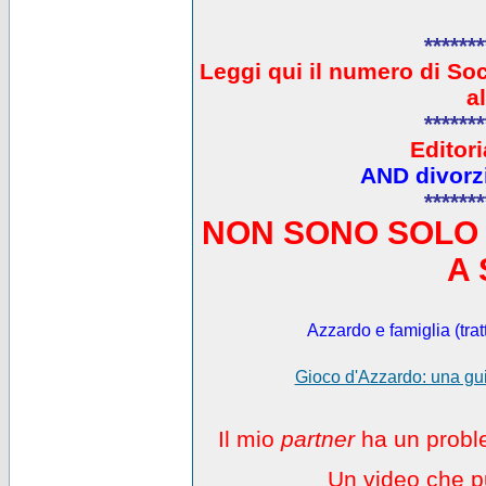
*******
L
eggi qui il numero di So
a
*******
Editori
AND divorzi
*******
NON SONO SOLO 
A 
Azzardo e famiglia (trat
Gioco d'Azzardo: una gui
Il mio
partner
ha un proble
Un video che pu