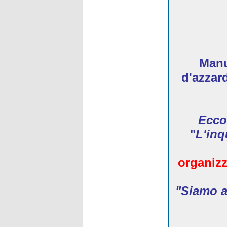
Manua
d'azzar
Ecco
"
L'inq
organizz
"Siamo ar