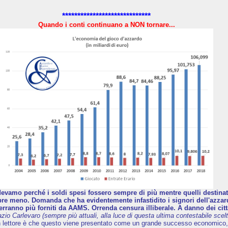
*****************************
Quando i conti continuano a NON tornare...
evamo perché i soldi spesi fossero sempre di più mentre quelli destinati 
e meno. Domanda che ha evidentemente infastidito i signori dell'azzard
erranno più forniti da AAMS. Orrenda censura illiberale. A danno dei citt
azio Carlevaro (sempre più attuali, alla luce di questa ultima contestabile scelt
n lettore è che questo viene presentato come un grande successo economico,