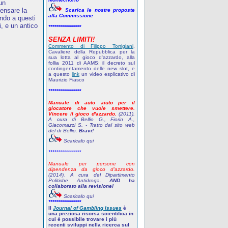
 un
pensare la
Scarica le nostre proposte
alla Commissione
ndo a questi
, e un antico
****************
SENZA LIMITI!
Commento di Filippo Torrigiani
,
Cavaliere della Repubblica per la
sua lotta al gioco d'azzardo, alla
follia 2011 di AAMS: il decreto sul
contingentamento delle new slot, e
a questo
link
un video esplicativo di
Maurizio Fiasco
****************
Manuale di auto aiuto per il
giocatore che vuole smettere.
Vincere il gioco d'azzardo.
(2011).
A cura di Bellio G., Fiorin A.,
Giacomazzi S. - Tratto dal sito web
del dr Bellio.
Bravi!
Scaricalo qui
****************
Manuale per persone con
dipendenza da gioco d'azzardo.
(2014). A cura del Dipartimento
Politiche Antidroga.
AND ha
collaborato alla revisione!
Scaricalo qui
****************
Il
Journal of Gambling Issues
è
una preziosa risorsa scientifica in
cui è possibile trovare i più
recenti sviluppi nella ricerca sul