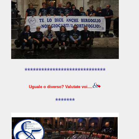
*****************************
Uguale o diverso? Valutate voi....
*******