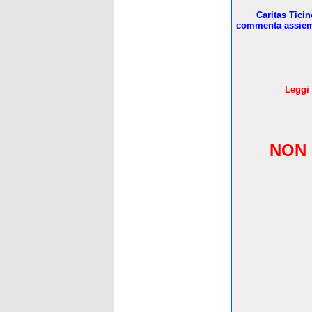
Caritas Tici
commenta assieme 
L
eggi 
NON 