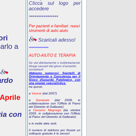
Clicca sul logo per
accedere
****************
Per pazienti e familiari: nuovi
strumenti di auto aiuto
ori
Scaricali adesso!
arlo a
****************
AUTO-AIUTO E TERAPIA
Se vivi direttamente o indirettamente
disagi causati dal gioco d’azzardo,
contattaci!
Abbiamo numerosi Sportelli di
Orientamento e Consulenza per il
ardo
Gioco d'azzardo Patologico, con
una equipe specialistica:
tra questi,
a
Varese
(dal 2007)
 Aprile
a
Samarate
(dal 2008, in
collaborazione con l'Ufficio di Piano
del Distretto di Gallarate)
a
Cassano Magnago
(da ottobre
via con
2009, in collaborazione con l'Ufficio
di Piano del Distretto di Gallarate)
e in molte altre sedi.
Il numero di telefono
per fissare un
colloquio gratuito
è lo stesso!