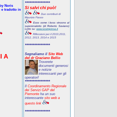
****************
oby Noris
Si salvi chi può!
e tradotto in
Due contributi di
Maurizio Fiasco
Ecco come i boss vincono al
superenalotto (di Roberto Saviano)
Letto su:
www.sosimpresa.it
Riflessioni per il 2010,2011,
2012, 2013, 2014 e 2015
****************
Segnaliamo il
Sito Web
I A
del dr Graziano Bellio
Troverete
documenti generosi
e notizie
interessanti per gli
operatori!
****************
Il
Coordinamento Regionale
dei Servizi GAP del
Piemonte
ha un suo
interessante
sito web a
questo link
****************