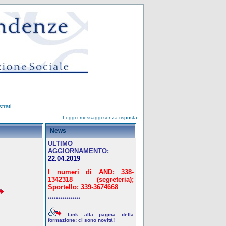
trati
Leggi i messaggi senza risposta
News
ULTIMO
AGGIORNAMENTO:
22.04.2019
I numeri di AND: 338-
1342318 (segreteria);
Sportello: 339-3674668
****************
Link alla pagina della
formazione: ci sono novità!