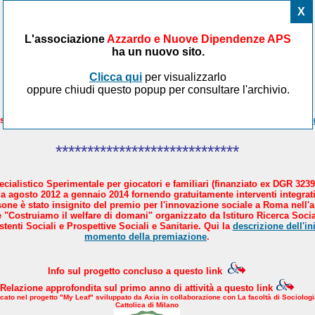
X
L'associazione
Azzardo e Nuove Dipendenze APS
ha un nuovo sito.
Clicca qui
per visualizzarlo
oppure chiudi questo popup per consultare l'archivio.
sicare il Paese in 4 mosse. AND aderisce al manifesto proposto da
Avve
*****************************
cialistico Sperimentale per giocatori e familiari (finanziato ex DGR 3239
a agosto 2012 a gennaio 2014 fornendo gratuitamente interventi integrati
sone è stato insignito del premio per l'innovazione sociale a Roma nell'
 "Costruiamo il welfare di domani" organizzato da Istituro Ricerca Socia
tenti Sociali e Prospettive Sociali e Sanitarie. Qui la
descrizione dell'ini
momento della premiazione
.
Info sul progetto concluso a questo link
Relazione approfondita sul primo anno di attività a questo link
icato nel progetto "My Leaf" sviluppato da Axia in collaborazione con La facoltà di Sociologi
Cattolica di Milano