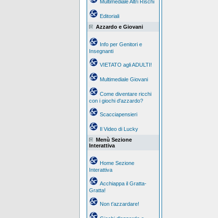
Multimediale Altri Rischi
Editoriali
Azzardo e Giovani
Info per Genitori e
Insegnanti
VIETATO agli ADULTI!
Multimediale Giovani
Come diventare ricchi
con i giochi d'azzardo?
Scacciapensieri
Il Video di Lucky
Menù Sezione
Interattiva
Home Sezione
Interattiva
Acchiappa il Gratta-
Gratta!
Non t'azzardare!