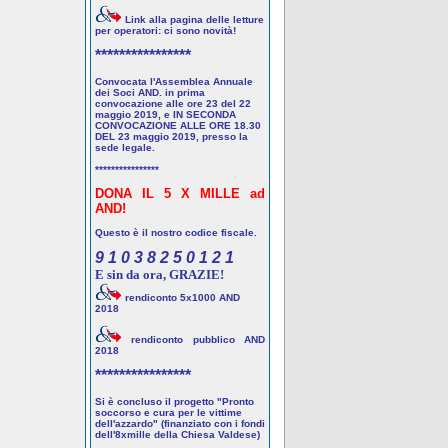
Link alla pagina delle letture
per operatori: ci sono novità!
****************
Convocata l'Assemblea Annuale
dei Soci AND. in prima
convocazione alle ore 23 del 22
maggio 2019, e IN SECONDA
CONVOCAZIONE ALLE ORE 18.30
DEL 23 maggio 2019, presso la
sede legale.
****************
DONA IL 5 X MILLE ad
AND!
Questo è il nostro codice fiscale.
9 1 0 3 8 2 5 0 1 2 1
E sin da ora, GRAZIE!
rendiconto 5x1000 AND
2018
rendiconto pubblico AND
2018
****************
Si è concluso il progetto "Pronto
soccorso e cura per le vittime
dell'azzardo" (finanziato con i fondi
dell'8xmille della Chiesa Valdese)