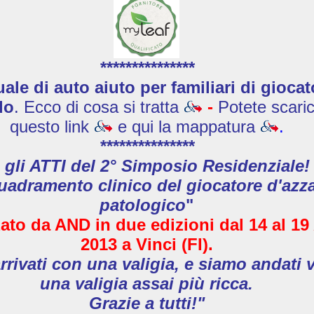
***************
le di auto aiuto per familiari di giocat
do
. Ecco di cosa si tratta
-
Potete scaric
questo link
e qui la mappatura
.
***************
 gli ATTI del 2° Simposio Residenziale!
uadramento clinico del giocatore d'azz
patologico
"
ato da AND in due edizioni
dal 14 al 19
2013
a Vinci (FI).
rivati con una valigia, e siamo andati 
una valigia assai più ricca.
Grazie a tutti!"