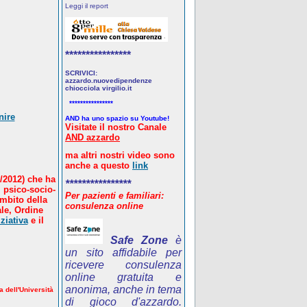
Leggi il report
****************
SCRIVICI:
azzardo.nuovedipendenze
chiocciola virgilio.it
****************
nire
AND ha uno spazio su Youtube!
Visitate il nostro Canale
AND azzardo
ma altri nostri video sono
anche a questo
link
/2012) che ha
****************
 psico-socio-
Per pazienti e familiari:
ambito della
consulenza online
le, Ordine
ziativa
e il
Safe Zone
è
un sito affidabile per
ricevere consulenza
online gratuita e
anonima, anche in tema
a dell'Università
di gioco d'azzardo.