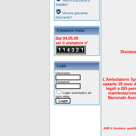
Giochi d'azzardo o
d'abilità?
Vincere giocando
d'azzardo?
Contatore Visite
Dal 04.05.09
sei il visitatore n°
Disintos
Login
Username:
L'Ambulatorio Spe
Password:
opearto 18 mesi d
legali a 265 per
manifestazione
Login automatico ad
ogni visita
Nazionale Assis
AND è fornitore qualif