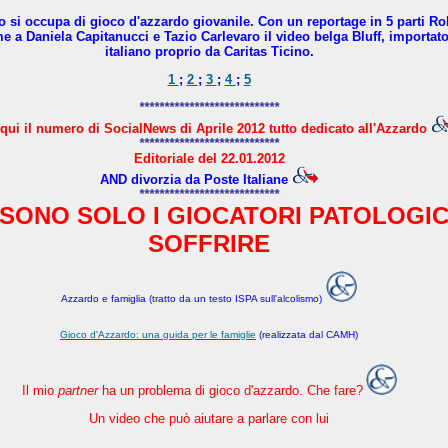
no si occupa di gioco d'azzardo giovanile. Con un reportage in 5 parti R
a Daniela Capitanucci e Tazio Carlevaro il video belga Bluff, importato 
italiano proprio da Caritas Ticino.
1
;
2
;
3
;
4
;
5
****************************
qui il numero di SocialNews di Aprile 2012 tutto dedicato all'Azzardo
****************************
Editoriale del 22.01.2012
AND divorzia da Poste Italiane
****************************
SONO SOLO I GIOCATORI PATOLOGIC
SOFFRIRE
Azzardo e famiglia (tratto da un testo ISPA sull'alcolismo)
Gioco d'Azzardo: una guida per le famiglie
(realizzata dal CAMH)
Il mio
partner
ha un problema di gioco d'azzardo. Che fare?
Un video che può aiutare a parlare con lui