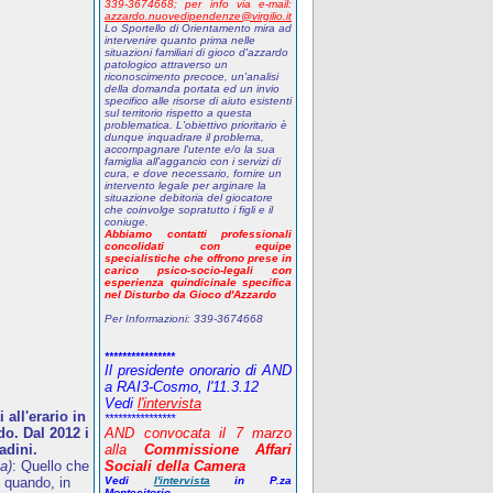
339-3674668;
p
er info via e-mail:
azzardo.nuovedipendenze@virgilio.it
Lo Sportello di Orientamento mira ad
intervenire quanto prima nelle
situazioni familiari di gioco d'azzardo
patologico attraverso un
riconoscimento precoce, un'analisi
della domanda portata ed un invio
specifico alle risorse di aiuto esistenti
sul territorio rispetto a questa
problematica. L'obiettivo prioritario è
dunque inquadrare il problema,
accompagnare l'utente e/o la sua
famiglia all'aggancio con i servizi di
cura, e dove necessario, fornire un
intervento legale per arginare la
situazione debitoria del giocatore
che coinvolge sopratutto i figli e il
coniuge.
Abbiamo contatti professionali
concolidati con equipe
specialistiche che offrono prese in
carico psico-socio-legali con
esperienza quindicinale specifica
nel Disturbo da Gioco d'Azzardo
Per Informazioni:
339-3674668
****************
Il presidente onorario di AND
a RAI3-Cosmo, l'11.3.12
Vedi
l'intervista
all'erario in
****************
o. Dal 2012 i
AND
convocata il 7 marzo
adini.
alla
Commissione Affari
a)
: Quello che
Sociali della Camera
 quando, in
Vedi
l'intervista
in P.za
Montecitorio