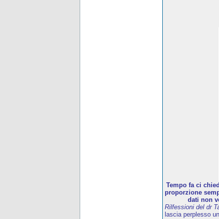
Tempo fa ci chied
proporzione sempr
dati non v
Rilfessioni del dr T
lascia perplesso u