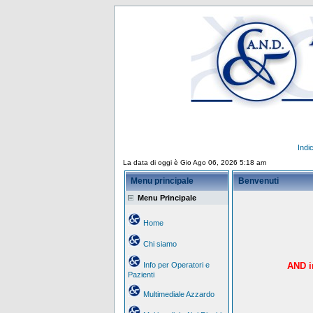
Indi
La data di oggi è Gio Ago 06, 2026 5:18 am
Menu principale
Benvenuti
Menu Principale
Home
Chi siamo
Info per Operatori e
AND in
Pazienti
Multimediale Azzardo