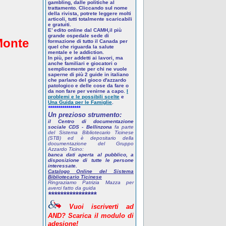
gambling, dalle politiche al
trattamento. Cliccando sul nome
della rivista, potrete leggere molti
articoli, tutti totalmente scaricabili
e gratuiti.
E’ edito online dal CAMH,il più
grande ospedale sede di
Monte
formazione di tutto il Canada per
quel che riguarda la salute
mentale e le addiction.
In più, per addetti ai lavori, ma
anche familiari e giocatori o
semplicemente per chi ne vuole
saperne di più
2 guide in italiano
che parlano del gioco d'azzardo
patologico
e delle cose da fare o
da non fare per venirne a capo.
I
problemi e le possibili scelte
e
Una Guida per le Famiglie
.
****************
Un prezioso strumento:
il Centro di documentazione
sociale CDS - Bellinzona
fa parte
del Sistema Bibliotecario Ticinese
(STB) ed è depositario della
documentazione del Gruppo
Azzardo Ticino:
banca dati aperta al pubblico, a
disposizione di tutte le persone
interessate.
Catalogo Online del Sistema
Bibliotecario Ticinese
Ringraziamo Patrizia Mazza per
averci fatto da guida
****************
Vuoi
iscriverti
ad
AND? Scarica
il
modulo
di
adesione!