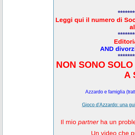
*******
L
eggi qui il numero di So
a
*******
Editori
AND divorzi
*******
NON SONO SOLO 
A 
Azzardo e famiglia (trat
Gioco d'Azzardo: una gui
Il mio
partner
ha un proble
Un video che pu