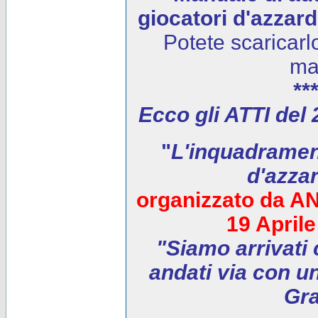
giocatori d'azzar
Potete scaricarl
ma
***
Ecco gli ATTI del
"
L'inquadrament
d'azza
organizzato da AN
19 April
"Siamo arrivati 
andati via con un
Gra