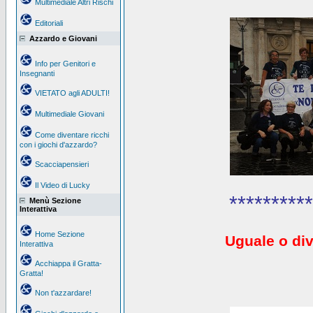
Multimediale Altri Rischi
Editoriali
Azzardo e Giovani
Info per Genitori e
Insegnanti
VIETATO agli ADULTI!
Multimediale Giovani
Come diventare ricchi
con i giochi d'azzardo?
Scacciapensieri
Il Video di Lucky
**********
Menù Sezione
Interattiva
Home Sezione
Uguale o div
Interattiva
Acchiappa il Gratta-
Gratta!
Non t'azzardare!