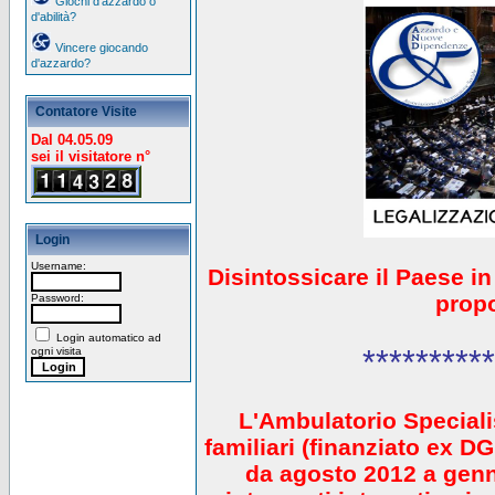
Giochi d'azzardo o
d'abilità?
Vincere giocando
d'azzardo?
Contatore Visite
Dal 04.05.09
sei il visitatore n°
Login
Username:
Disintossicare il Paese i
prop
Password:
Login automatico ad
**********
ogni visita
L'Ambulatorio Speciali
familiari (finanziato ex 
da agosto 2012 a gen