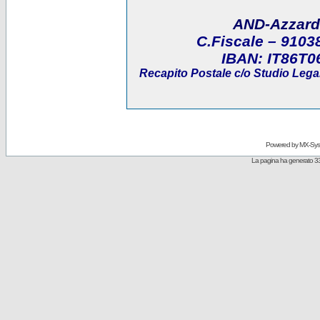
AND-Azzard
C.Fiscale
– 9103
IBAN:
IT86T0
Recapito Postale
c/o Studio Legal
Powered by
MX-Sys
La pagina ha generato 33