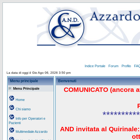
Indice Portale
Forum
Profilo
FA
La data di oggi è Gio Ago 06, 2026 3:50 pm
Menu principale
Benvenuti
COMUNICATO (ancora a
Menu Principale
Home
Chi siamo
**********
Info per Operatori e
Pazienti
AND invitata al Quirinale:
Multimediale Azzardo
ot