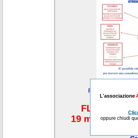
Puoi vedere altre
L'associazione
*********
FLASH MOB 
Clic
19 maggio 2012,
oppure chiudi que
Piazza