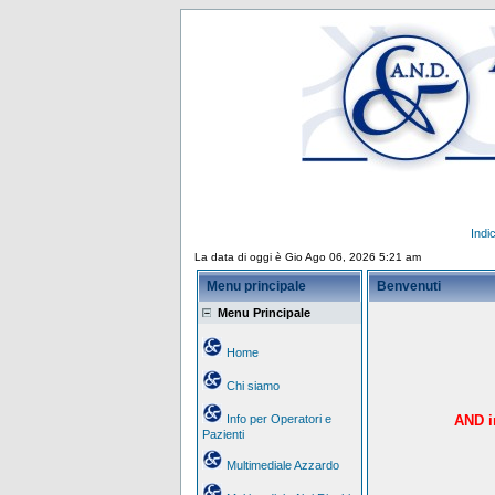
Indi
La data di oggi è Gio Ago 06, 2026 5:21 am
Menu principale
Benvenuti
Menu Principale
Home
Chi siamo
Info per Operatori e
AND in
Pazienti
Multimediale Azzardo