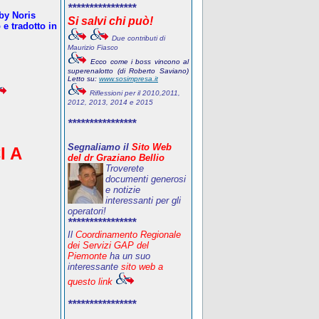
****************
oby Noris
Si salvi chi può!
e tradotto in
Due contributi di
Maurizio Fiasco
Ecco come i boss vincono al
superenalotto (di Roberto Saviano)
Letto su:
www.sosimpresa.it
Riflessioni per il 2010,2011,
2012, 2013, 2014 e 2015
****************
Segnaliamo il
Sito Web
I A
del dr Graziano Bellio
Troverete
documenti generosi
e notizie
interessanti per gli
operatori!
****************
Il
Coordinamento Regionale
dei Servizi GAP del
Piemonte
ha un suo
interessante
sito web a
questo link
****************