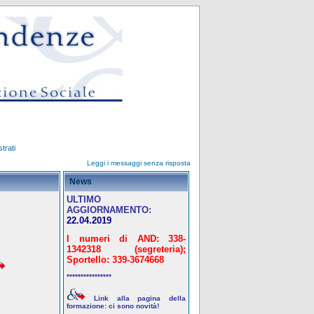
trati
Leggi i messaggi senza risposta
News
ULTIMO
AGGIORNAMENTO:
22.04.2019
I numeri di AND: 338-
1342318 (segreteria);
Sportello: 339-3674668
****************
Link alla pagina della
formazione: ci sono novità!