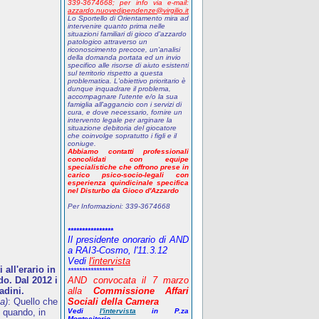
339-3674668;
p
er info via e-mail:
azzardo.nuovedipendenze@virgilio.it
Lo Sportello di Orientamento mira ad
intervenire quanto prima nelle
situazioni familiari di gioco d'azzardo
patologico attraverso un
riconoscimento precoce, un'analisi
della domanda portata ed un invio
specifico alle risorse di aiuto esistenti
sul territorio rispetto a questa
problematica. L'obiettivo prioritario è
dunque inquadrare il problema,
accompagnare l'utente e/o la sua
famiglia all'aggancio con i servizi di
cura, e dove necessario, fornire un
intervento legale per arginare la
situazione debitoria del giocatore
che coinvolge sopratutto i figli e il
coniuge.
Abbiamo contatti professionali
concolidati con equipe
specialistiche che offrono prese in
carico psico-socio-legali con
esperienza quindicinale specifica
nel Disturbo da Gioco d'Azzardo
Per Informazioni:
339-3674668
****************
Il presidente onorario di AND
a RAI3-Cosmo, l'11.3.12
Vedi
l'intervista
all'erario in
****************
o. Dal 2012 i
AND
convocata il 7 marzo
adini.
alla
Commissione Affari
a)
: Quello che
Sociali della Camera
 quando, in
Vedi
l'intervista
in P.za
Montecitorio