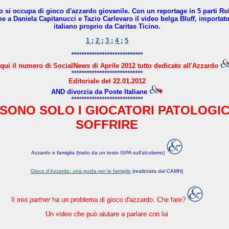
no si occupa di gioco d'azzardo giovanile. Con un reportage in 5 parti R
a Daniela Capitanucci e Tazio Carlevaro il video belga Bluff, importato 
italiano proprio da Caritas Ticino.
1
;
2
;
3
;
4
;
5
****************************
qui il numero di SocialNews di Aprile 2012 tutto dedicato all'Azzardo
****************************
Editoriale del 22.01.2012
AND divorzia da Poste Italiane
****************************
SONO SOLO I GIOCATORI PATOLOGIC
SOFFRIRE
Azzardo e famiglia (tratto da un testo ISPA sull'alcolismo)
Gioco d'Azzardo: una guida per le famiglie
(realizzata dal CAMH)
Il mio
partner
ha un problema di gioco d'azzardo. Che fare?
Un video che può aiutare a parlare con lui