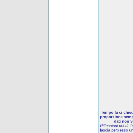
Tempo fa ci chied
proporzione sempr
dati non v
Rilfessioni del dr T
lascia perplesso u