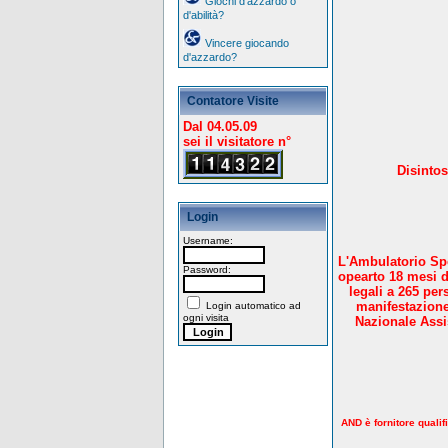
Giochi d'azzardo o
d'abilità?
Vincere giocando
d'azzardo?
Contatore Visite
Dal 04.05.09
sei il visitatore n°
Disintos
Login
Username:
L'Ambulatorio Spe
Password:
opearto 18 mesi d
legali a 265 per
manifestazione
Login automatico ad
ogni visita
Nazionale Assis
AND è fornitore qualif