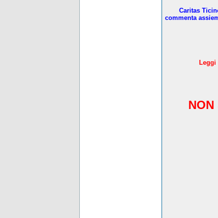
Caritas Tici
commenta assieme 
L
eggi 
NON 