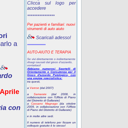
Clicca sul logo per
accedere
****************
Per pazienti e familiari: nuovi
strumenti di auto aiuto
ori
Scaricali adesso!
arlo a
****************
AUTO-AIUTO E TERAPIA
Se vivi direttamente o indirettamente
disagi causati dal gioco d’azzardo,
contattaci!
Abbiamo numerosi Sportelli di
Orientamento e Consulenza per il
ardo
Gioco d'azzardo Patologico, con
una equipe specialistica:
tra questi,
a
Varese
(dal 2007)
 Aprile
a
Samarate
(dal 2008, in
collaborazione con l'Ufficio di Piano
del Distretto di Gallarate)
a
Cassano Magnago
(da ottobre
via con
2009, in collaborazione con l'Ufficio
di Piano del Distretto di Gallarate)
e in molte altre sedi.
Il numero di telefono
per fissare un
colloquio gratuito
è lo stesso!