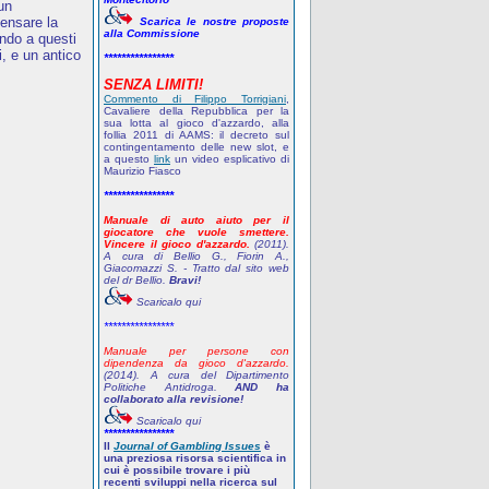
 un
pensare la
Scarica le nostre proposte
alla Commissione
ndo a questi
, e un antico
****************
SENZA LIMITI!
Commento di Filippo Torrigiani
,
Cavaliere della Repubblica per la
sua lotta al gioco d'azzardo, alla
follia 2011 di AAMS: il decreto sul
contingentamento delle new slot, e
a questo
link
un video esplicativo di
Maurizio Fiasco
****************
Manuale di auto aiuto per il
giocatore che vuole smettere.
Vincere il gioco d'azzardo.
(2011).
A cura di Bellio G., Fiorin A.,
Giacomazzi S. - Tratto dal sito web
del dr Bellio.
Bravi!
Scaricalo qui
****************
Manuale per persone con
dipendenza da gioco d'azzardo.
(2014). A cura del Dipartimento
Politiche Antidroga.
AND ha
collaborato alla revisione!
Scaricalo qui
****************
Il
Journal of Gambling Issues
è
una preziosa risorsa scientifica in
cui è possibile trovare i più
recenti sviluppi nella ricerca sul