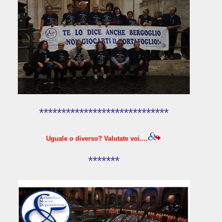
*****************************
Uguale o diverso? Valutate voi....
*******