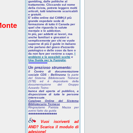
gambling, dalle politiche al
trattamento. Cliccando sul nome
della rivista, potrete leggere molti
articoli, tutti totalmente scaricabili
e gratuiti.
E’ edito online dal CAMH,il più
grande ospedale sede di
Monte
formazione di tutto il Canada per
quel che riguarda la salute
mentale e le addiction.
In più, per addetti ai lavori, ma
anche familiari e giocatori o
semplicemente per chi ne vuole
saperne di più
2 guide in italiano
che parlano del gioco d'azzardo
patologico
e delle cose da fare o
da non fare per venirne a capo.
I
problemi e le possibili scelte
e
Una Guida per le Famiglie
.
****************
Un prezioso strumento:
il Centro di documentazione
sociale CDS - Bellinzona
fa parte
del Sistema Bibliotecario Ticinese
(STB) ed è depositario della
documentazione del Gruppo
Azzardo Ticino:
banca dati aperta al pubblico, a
disposizione di tutte le persone
interessate.
Catalogo Online del Sistema
Bibliotecario Ticinese
Ringraziamo Patrizia Mazza per
averci fatto da guida
****************
Vuoi
iscriverti
ad
AND? Scarica
il
modulo
di
adesione!