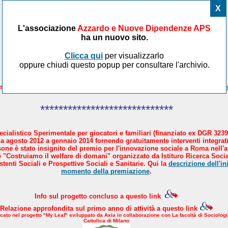
X
L'associazione
Azzardo e Nuove Dipendenze APS
ha un nuovo sito.
Clicca qui
per visualizzarlo
oppure chiudi questo popup per consultare l'archivio.
sicare il Paese in 4 mosse. AND aderisce al manifesto proposto da
Avve
*****************************
cialistico Sperimentale per giocatori e familiari (finanziato ex DGR 3239
a agosto 2012 a gennaio 2014 fornendo gratuitamente interventi integrati
sone è stato insignito del premio per l'innovazione sociale a Roma nell'
 "Costruiamo il welfare di domani" organizzato da Istituro Ricerca Socia
tenti Sociali e Prospettive Sociali e Sanitarie. Qui la
descrizione dell'ini
momento della premiazione
.
Info sul progetto concluso a questo link
Relazione approfondita sul primo anno di attività a questo link
icato nel progetto "My Leaf" sviluppato da Axia in collaborazione con La facoltà di Sociologi
Cattolica di Milano