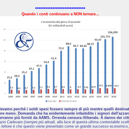
*****************************
Quando i conti continuano a NON tornare...
evamo perché i soldi spesi fossero sempre di più mentre quelli destinati 
e meno. Domanda che ha evidentemente infastidito i signori dell'azzard
erranno più forniti da AAMS. Orrenda censura illiberale. A danno dei citt
azio Carlevaro (sempre più attuali, alla luce di questa ultima contestabile scelt
n lettore è che questo viene presentato come un grande successo economico,