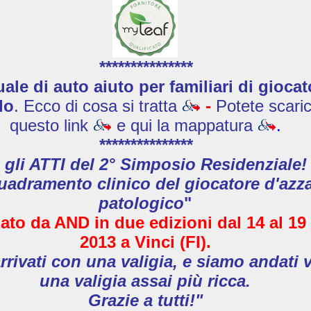
***************
le di auto aiuto per familiari di giocat
do
. Ecco di cosa si tratta
-
Potete scaric
questo link
e qui la mappatura
.
***************
 gli ATTI del 2° Simposio Residenziale!
uadramento clinico del giocatore d'azz
patologico
"
ato da AND in due edizioni
dal 14 al 19
2013
a Vinci (FI).
rivati con una valigia, e siamo andati 
una valigia assai più ricca.
Grazie a tutti!"