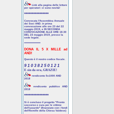
Link alla pagina delle letture
per operatori: ci sono novità!
****************
Convocata l'Assemblea Annuale
dei Soci AND. in prima
convocazione alle ore 23 del 22
maggio 2019, e IN SECONDA
CONVOCAZIONE ALLE ORE 18.30
DEL 23 maggio 2019, presso la
sede legale.
****************
DONA IL 5 X MILLE ad
AND!
Questo è il nostro codice fiscale.
9 1 0 3 8 2 5 0 1 2 1
E sin da ora, GRAZIE!
rendiconto 5x1000 AND
2018
rendiconto pubblico AND
2018
****************
Si è concluso il progetto "Pronto
soccorso e cura per le vittime
dell'azzardo" (finanziato con i fondi
dell'8xmille della Chiesa Valdese)