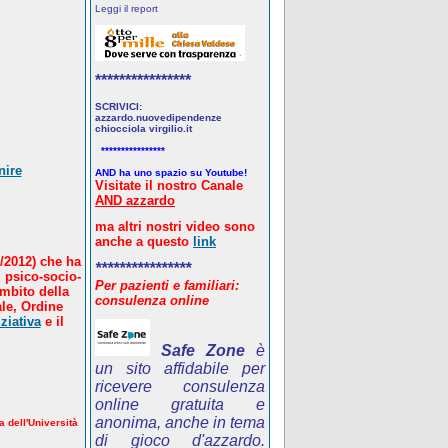
Leggi il report
****************
SCRIVICI:
azzardo.nuovedipendenze
chiocciola virgilio.it
****************
nire
AND ha uno spazio su Youtube!
Visitate il nostro Canale
AND azzardo
ma altri nostri video sono
anche a questo
link
/2012) che ha
****************
 psico-socio-
Per pazienti e familiari:
ambito della
consulenza online
le, Ordine
ziativa
e il
Safe Zone
è
un sito affidabile per
ricevere consulenza
online gratuita e
anonima, anche in tema
a dell'Università
di gioco d'azzardo.