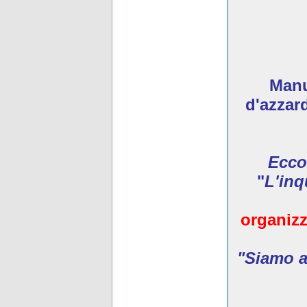
Manua
d'azzar
Ecco
"
L'inq
organizz
"Siamo ar