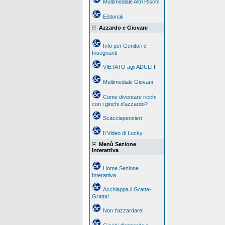
Multimediale Altri Rischi
Editoriali
Azzardo e Giovani
Info per Genitori e
Insegnanti
VIETATO agli ADULTI!
Multimediale Giovani
Come diventare ricchi
con i giochi d'azzardo?
Scacciapensieri
Il Video di Lucky
Menù Sezione
Interattiva
Home Sezione
Interattiva
Acchiappa il Gratta-
Gratta!
Non t'azzardare!