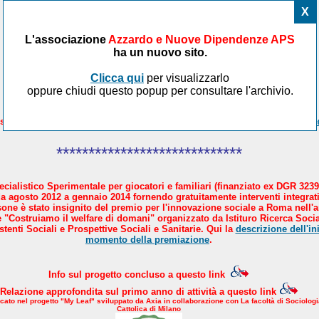
X
L'associazione
Azzardo e Nuove Dipendenze APS
ha un nuovo sito.
Clicca qui
per visualizzarlo
oppure chiudi questo popup per consultare l'archivio.
sicare il Paese in 4 mosse. AND aderisce al manifesto proposto da
Avve
*****************************
cialistico Sperimentale per giocatori e familiari (finanziato ex DGR 3239
a agosto 2012 a gennaio 2014 fornendo gratuitamente interventi integrati
sone è stato insignito del premio per l'innovazione sociale a Roma nell'
 "Costruiamo il welfare di domani" organizzato da Istituro Ricerca Socia
tenti Sociali e Prospettive Sociali e Sanitarie. Qui la
descrizione dell'ini
momento della premiazione
.
Info sul progetto concluso a questo link
Relazione approfondita sul primo anno di attività a questo link
icato nel progetto "My Leaf" sviluppato da Axia in collaborazione con La facoltà di Sociologi
Cattolica di Milano