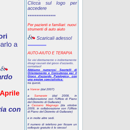
Clicca sul logo per
accedere
****************
Per pazienti e familiari: nuovi
strumenti di auto aiuto
ori
Scaricali adesso!
arlo a
****************
AUTO-AIUTO E TERAPIA
Se vivi direttamente o indirettamente
disagi causati dal gioco d’azzardo,
contattaci!
Abbiamo numerosi Sportelli di
Orientamento e Consulenza per il
ardo
Gioco d'azzardo Patologico, con
una equipe specialistica:
tra questi,
a
Varese
(dal 2007)
 Aprile
a
Samarate
(dal 2008, in
collaborazione con l'Ufficio di Piano
del Distretto di Gallarate)
a
Cassano Magnago
(da ottobre
via con
2009, in collaborazione con l'Ufficio
di Piano del Distretto di Gallarate)
e in molte altre sedi.
Il numero di telefono
per fissare un
colloquio gratuito
è lo stesso!