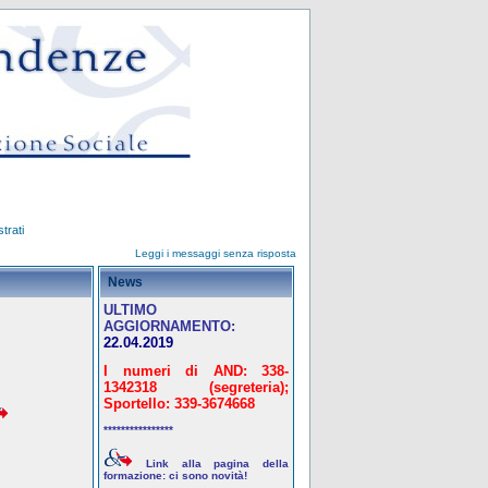
trati
Leggi i messaggi senza risposta
News
ULTIMO
AGGIORNAMENTO:
22.04.2019
I numeri di AND: 338-
1342318 (segreteria);
Sportello: 339-3674668
****************
Link alla pagina della
formazione: ci sono novità!