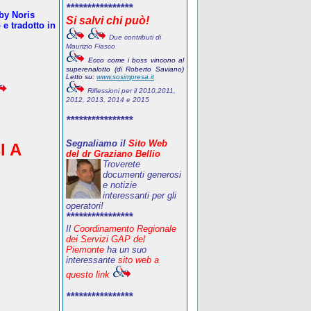
****************
oby Noris
Si salvi chi può!
e tradotto in
Due contributi di
Maurizio Fiasco
Ecco come i boss vincono al
superenalotto (di Roberto Saviano)
Letto su:
www.sosimpresa.it
Riflessioni per il 2010,2011,
2012, 2013, 2014 e 2015
****************
Segnaliamo il
Sito Web
I A
del dr Graziano Bellio
Troverete
documenti generosi
e notizie
interessanti per gli
operatori!
****************
Il
Coordinamento Regionale
dei Servizi GAP del
Piemonte
ha un suo
interessante
sito web a
questo link
****************