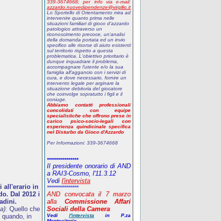
339-3674668;
p
er info via e-mail:
azzardo.nuovedipendenze@virgilio.it
Lo Sportello di Orientamento mira ad
intervenire quanto prima nelle
situazioni familiari di gioco d'azzardo
patologico attraverso un
riconoscimento precoce, un'analisi
della domanda portata ed un invio
specifico alle risorse di aiuto esistenti
sul territorio rispetto a questa
problematica. L'obiettivo prioritario è
dunque inquadrare il problema,
accompagnare l'utente e/o la sua
famiglia all'aggancio con i servizi di
cura, e dove necessario, fornire un
intervento legale per arginare la
situazione debitoria del giocatore
che coinvolge sopratutto i figli e il
coniuge.
Abbiamo contatti professionali
concolidati con equipe
specialistiche che offrono prese in
carico psico-socio-legali con
esperienza quindicinale specifica
nel Disturbo da Gioco d'Azzardo
Per Informazioni:
339-3674668
****************
Il presidente onorario di AND
a RAI3-Cosmo, l'11.3.12
Vedi
l'intervista
all'erario in
****************
o. Dal 2012 i
AND
convocata il 7 marzo
adini.
alla
Commissione Affari
a)
: Quello che
Sociali della Camera
 quando, in
Vedi
l'intervista
in P.za
Montecitorio