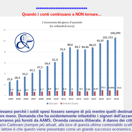
*****************************
Quando i conti continuano a NON tornare...
evamo perché i soldi spesi fossero sempre di più mentre quelli destinati 
e meno. Domanda che ha evidentemente infastidito i signori dell'azzard
erranno più forniti da AAMS. Orrenda censura illiberale. A danno dei citt
azio Carlevaro (sempre più attuali, alla luce di questa ultima contestabile scelt
n lettore è che questo viene presentato come un grande successo economico,