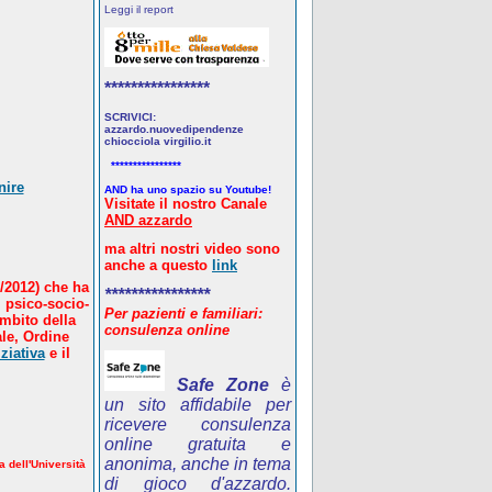
Leggi il report
****************
SCRIVICI:
azzardo.nuovedipendenze
chiocciola virgilio.it
****************
nire
AND ha uno spazio su Youtube!
Visitate il nostro Canale
AND azzardo
ma altri nostri video sono
anche a questo
link
/2012) che ha
****************
 psico-socio-
Per pazienti e familiari:
ambito della
consulenza online
le, Ordine
ziativa
e il
Safe Zone
è
un sito affidabile per
ricevere consulenza
online gratuita e
anonima, anche in tema
a dell'Università
di gioco d'azzardo.