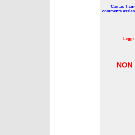
Caritas Tici
commenta assieme 
L
eggi 
NON 