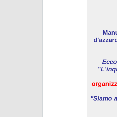
Manua
d'azzar
Ecco
"
L'inq
organizz
"Siamo ar