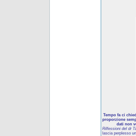
Tempo fa ci chied
proporzione sempr
dati non v
Rilfessioni del dr T
lascia perplesso u