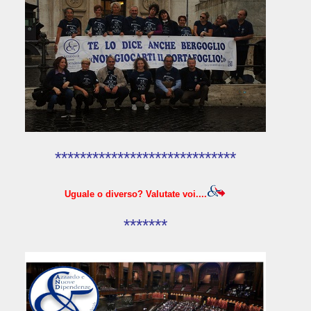
*****************************
Uguale o diverso? Valutate voi....
*******