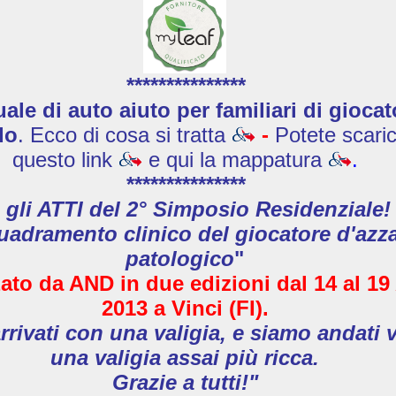
***************
le di auto aiuto per familiari di giocat
do
. Ecco di cosa si tratta
-
Potete scaric
questo link
e qui la mappatura
.
***************
 gli ATTI del 2° Simposio Residenziale!
uadramento clinico del giocatore d'azz
patologico
"
ato da AND in due edizioni
dal 14 al 19
2013
a Vinci (FI).
rivati con una valigia, e siamo andati 
una valigia assai più ricca.
Grazie a tutti!"