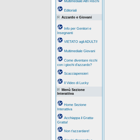
Multimediale Altri Rischi
Editoriali
Azzardo e Giovani
Info per Genitori e
Insegnanti
VIETATO agli ADULTI!
Multimediale Giovani
Come diventare ricchi
con i giochi d'azzardo?
Scacciapensieri
Il Video di Lucky
Menù Sezione
Interattiva
Home Sezione
Interattiva
Acchiappa il Gratta-
Gratta!
Non t'azzardare!