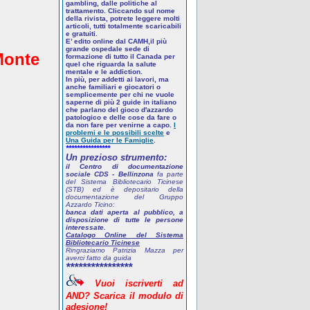
gambling, dalle politiche al
trattamento. Cliccando sul nome
della rivista, potrete leggere molti
articoli, tutti totalmente scaricabili
e gratuiti.
E’ edito online dal CAMH,il più
grande ospedale sede di
Monte
formazione di tutto il Canada per
quel che riguarda la salute
mentale e le addiction.
In più, per addetti ai lavori, ma
anche familiari e giocatori o
semplicemente per chi ne vuole
saperne di più
2 guide in italiano
che parlano del gioco d'azzardo
patologico
e delle cose da fare o
da non fare per venirne a capo.
I
problemi e le possibili scelte
e
Una Guida per le Famiglie
.
****************
Un prezioso strumento:
il Centro di documentazione
sociale CDS - Bellinzona
fa parte
del Sistema Bibliotecario Ticinese
(STB) ed è depositario della
documentazione del Gruppo
Azzardo Ticino:
banca dati aperta al pubblico, a
disposizione di tutte le persone
interessate.
Catalogo Online del Sistema
Bibliotecario Ticinese
Ringraziamo Patrizia Mazza per
averci fatto da guida
****************
Vuoi
iscriverti
ad
AND? Scarica
il
modulo
di
adesione!