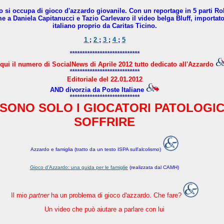
no si occupa di gioco d'azzardo giovanile. Con un reportage in 5 parti R
a Daniela Capitanucci e Tazio Carlevaro il video belga Bluff, importato 
italiano proprio da Caritas Ticino.
1
;
2
;
3
;
4
;
5
****************************
qui il numero di SocialNews di Aprile 2012 tutto dedicato all'Azzardo
****************************
Editoriale del 22.01.2012
AND divorzia da Poste Italiane
****************************
SONO SOLO I GIOCATORI PATOLOGIC
SOFFRIRE
Azzardo e famiglia (tratto da un testo ISPA sull'alcolismo)
Gioco d'Azzardo: una guida per le famiglie
(realizzata dal CAMH)
Il mio
partner
ha un problema di gioco d'azzardo. Che fare?
Un video che può aiutare a parlare con lui