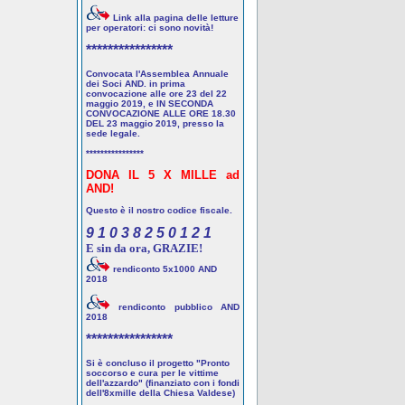
Link alla pagina delle letture
per operatori: ci sono novità!
****************
Convocata l'Assemblea Annuale
dei Soci AND. in prima
convocazione alle ore 23 del 22
maggio 2019, e IN SECONDA
CONVOCAZIONE ALLE ORE 18.30
DEL 23 maggio 2019, presso la
sede legale.
****************
DONA IL 5 X MILLE ad
AND!
Questo è il nostro codice fiscale.
9 1 0 3 8 2 5 0 1 2 1
E sin da ora, GRAZIE!
rendiconto 5x1000 AND
2018
rendiconto pubblico AND
2018
****************
Si è concluso il progetto "Pronto
soccorso e cura per le vittime
dell'azzardo" (finanziato con i fondi
dell'8xmille della Chiesa Valdese)