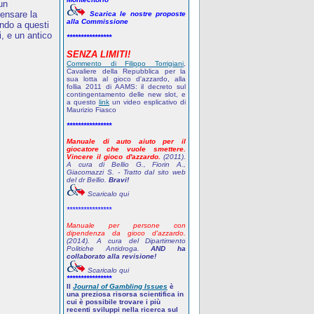
 un
pensare la
Scarica le nostre proposte
alla Commissione
ndo a questi
, e un antico
****************
SENZA LIMITI!
Commento di Filippo Torrigiani
,
Cavaliere della Repubblica per la
sua lotta al gioco d'azzardo, alla
follia 2011 di AAMS: il decreto sul
contingentamento delle new slot, e
a questo
link
un video esplicativo di
Maurizio Fiasco
****************
Manuale di auto aiuto per il
giocatore che vuole smettere.
Vincere il gioco d'azzardo.
(2011).
A cura di Bellio G., Fiorin A.,
Giacomazzi S. - Tratto dal sito web
del dr Bellio.
Bravi!
Scaricalo qui
****************
Manuale per persone con
dipendenza da gioco d'azzardo.
(2014). A cura del Dipartimento
Politiche Antidroga.
AND ha
collaborato alla revisione!
Scaricalo qui
****************
Il
Journal of Gambling Issues
è
una preziosa risorsa scientifica in
cui è possibile trovare i più
recenti sviluppi nella ricerca sul