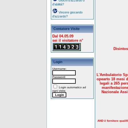
Giochi d'azzardo o
d'abilità?
Vincere giocando
d'azzardo?
Contatore Visite
Dal 04.05.09
sei il visitatore n°
Disintos
Login
Username:
L'Ambulatorio Spe
Password:
opearto 18 mesi d
legali a 265 per
manifestazione
Login automatico ad
ogni visita
Nazionale Assis
AND è fornitore qualif