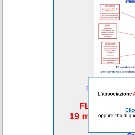
Puoi vedere altre
L'associazione
*********
FLASH MOB 
Clic
19 maggio 2012,
oppure chiudi que
Piazza