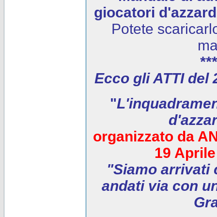
giocatori d'azzar
Potete scaricarl
ma
***
Ecco gli ATTI del
"
L'inquadrament
d'azza
organizzato da AN
19 April
"Siamo arrivati 
andati via con un
Gra