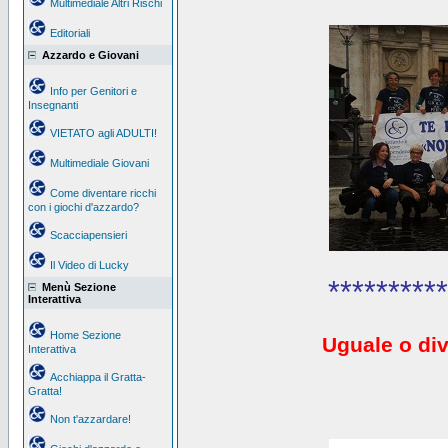
Multimediale Altri Rischi
Editoriali
Azzardo e Giovani
Info per Genitori e
Insegnanti
VIETATO agli ADULTI!
Multimediale Giovani
Come diventare ricchi
con i giochi d'azzardo?
Scacciapensieri
Il Video di Lucky
**********
Menù Sezione
Interattiva
Home Sezione
Uguale o div
Interattiva
Acchiappa il Gratta-
Gratta!
Non t'azzardare!