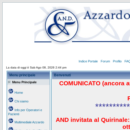
Indice Portale
Forum
Profilo
FA
La data di oggi è Sab Ago 08, 2026 2:44 pm
Menu principale
Benvenuti
COMUNICATO (ancora a
Menu Principale
Home
Chi siamo
**********
Info per Operatori e
Pazienti
AND invitata al Quirinale:
Multimediale Azzardo
ot