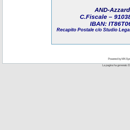
AND-Azzard
C.Fiscale
– 9103
IBAN:
IT86T0
Recapito Postale
c/o Studio Legal
Powered by
MX-Sys
La pagina ha generato 33