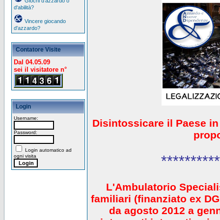
Giochi d'azzardo o
d'abilità?
Vincere giocando
d'azzardo?
Contatore Visite
Dal 04.05.09
sei il visitatore n°
Login
Username:
Disintossicare il Paese i
prop
Password:
Login automatico ad
**********
ogni visita
L'Ambulatorio Speciali
familiari (finanziato ex 
da agosto 2012 a gen