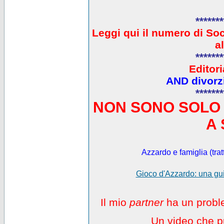
*******
L
eggi qui il numero di So
a
*******
Editori
AND divorzi
*******
NON SONO SOLO 
A 
Azzardo e famiglia (trat
Gioco d'Azzardo: una gui
Il mio
partner
ha un proble
Un video che pu