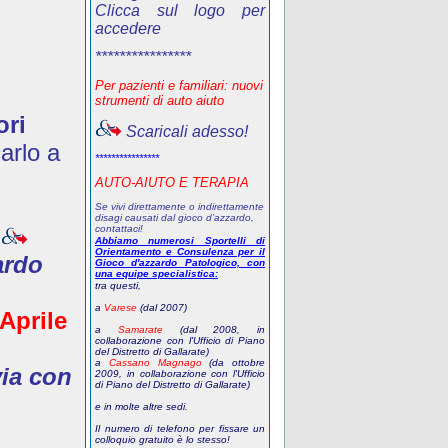
Clicca sul logo per
accedere
****************
Per pazienti e familiari: nuovi
strumenti di auto aiuto
ori
Scaricali adesso!
arlo a
****************
AUTO-AIUTO E TERAPIA
Se vivi direttamente o indirettamente
disagi causati dal gioco d’azzardo,
contattaci!
Abbiamo numerosi Sportelli di
Orientamento e Consulenza per il
ardo
Gioco d'azzardo Patologico, con
una equipe specialistica:
tra questi,
a
Varese
(dal 2007)
 Aprile
a
Samarate
(dal 2008, in
collaborazione con l'Ufficio di Piano
del Distretto di Gallarate)
a
Cassano Magnago
(da ottobre
via con
2009, in collaborazione con l'Ufficio
di Piano del Distretto di Gallarate)
e in molte altre sedi.
Il numero di telefono
per fissare un
colloquio gratuito
è lo stesso!