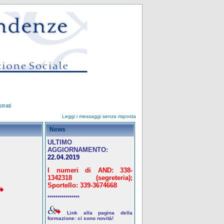
trati
Leggi i messaggi senza risposta
News
ULTIMO
AGGIORNAMENTO:
22.04.2019
I numeri di AND: 338-
1342318 (segreteria);
Sportello: 339-3674668
****************
Link alla pagina della
formazione: ci sono novità!