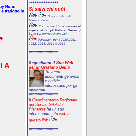
****************
oby Noris
Si salvi chi può!
e tradotto in
Due contributi di
Maurizio Fiasco
Ecco come i boss vincono al
superenalotto (di Roberto Saviano)
Letto su:
www.sosimpresa.it
Riflessioni per il 2010,2011,
2012, 2013, 2014 e 2015
****************
Segnaliamo il
Sito Web
I A
del dr Graziano Bellio
Troverete
documenti generosi
e notizie
interessanti per gli
operatori!
****************
Il
Coordinamento Regionale
dei Servizi GAP del
Piemonte
ha un suo
interessante
sito web a
questo link
****************