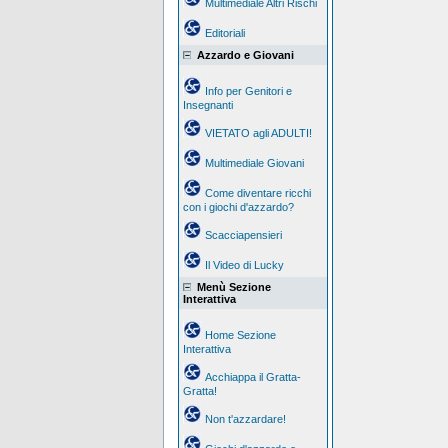
Multimediale Altri Rischi
Editoriali
Azzardo e Giovani
Info per Genitori e
Insegnanti
VIETATO agli ADULTI!
Multimediale Giovani
Come diventare ricchi
con i giochi d'azzardo?
Scacciapensieri
Il Video di Lucky
Menù Sezione
Interattiva
Home Sezione
Interattiva
Acchiappa il Gratta-
Gratta!
Non t'azzardare!