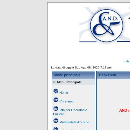
Indi
La data di oggi è Sab Ago 08, 2026 7:17 pm
Menu principale
Benvenuti
Menu Principale
Home
Chi siamo
Info per Operatori e
AND in
Pazienti
Multimediale Azzardo