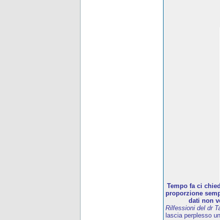
Tempo fa ci chied
proporzione sempr
dati non v
Rilfessioni del dr T
lascia perplesso u