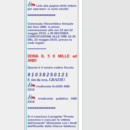
Link alla pagina delle letture
per operatori: ci sono novità!
****************
Convocata l'Assemblea Annuale
dei Soci AND. in prima
convocazione alle ore 23 del 22
maggio 2019, e IN SECONDA
CONVOCAZIONE ALLE ORE 18.30
DEL 23 maggio 2019, presso la
sede legale.
****************
DONA IL 5 X MILLE ad
AND!
Questo è il nostro codice fiscale.
9 1 0 3 8 2 5 0 1 2 1
E sin da ora, GRAZIE!
rendiconto 5x1000 AND
2018
rendiconto pubblico AND
2018
****************
Si è concluso il progetto "Pronto
soccorso e cura per le vittime
dell'azzardo" (finanziato con i fondi
dell'8xmille della Chiesa Valdese)