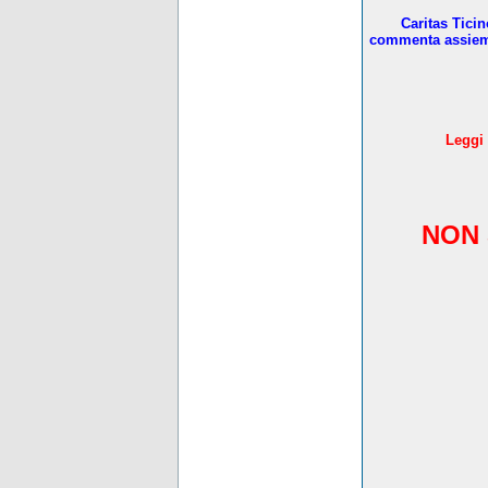
Caritas Tici
commenta assieme 
L
eggi 
NON 