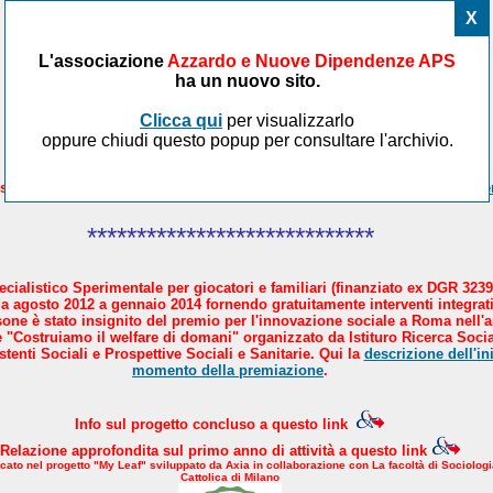
X
L'associazione
Azzardo e Nuove Dipendenze APS
ha un nuovo sito.
Clicca qui
per visualizzarlo
oppure chiudi questo popup per consultare l'archivio.
sicare il Paese in 4 mosse. AND aderisce al manifesto proposto da
Avve
*****************************
cialistico Sperimentale per giocatori e familiari (finanziato ex DGR 3239
a agosto 2012 a gennaio 2014 fornendo gratuitamente interventi integrati
sone è stato insignito del premio per l'innovazione sociale a Roma nell'
 "Costruiamo il welfare di domani" organizzato da Istituro Ricerca Socia
tenti Sociali e Prospettive Sociali e Sanitarie. Qui la
descrizione dell'ini
momento della premiazione
.
Info sul progetto concluso a questo link
Relazione approfondita sul primo anno di attività a questo link
icato nel progetto "My Leaf" sviluppato da Axia in collaborazione con La facoltà di Sociologi
Cattolica di Milano