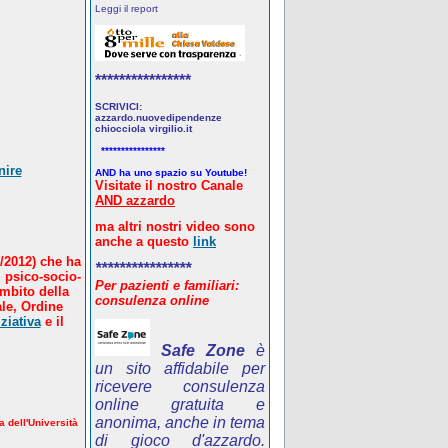
Leggi il report
****************
SCRIVICI:
azzardo.nuovedipendenze
chiocciola virgilio.it
****************
nire
AND ha uno spazio su Youtube!
Visitate il nostro Canale
AND azzardo
ma altri nostri video sono
anche a questo
link
/2012) che ha
****************
 psico-socio-
Per pazienti e familiari:
ambito della
consulenza online
le, Ordine
ziativa
e il
Safe Zone
è
un sito affidabile per
ricevere consulenza
online gratuita e
anonima, anche in tema
a dell'Università
di gioco d'azzardo.