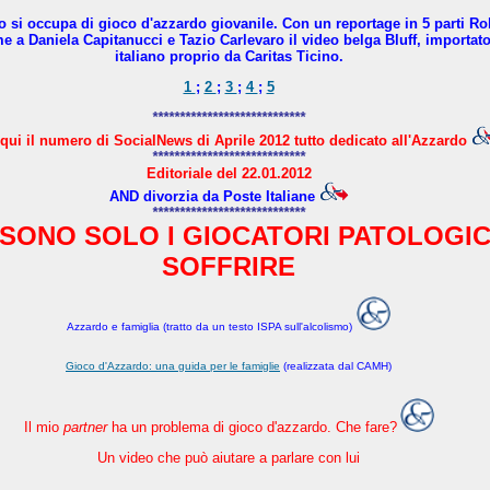
no si occupa di gioco d'azzardo giovanile. Con un reportage in 5 parti R
a Daniela Capitanucci e Tazio Carlevaro il video belga Bluff, importato 
italiano proprio da Caritas Ticino.
1
;
2
;
3
;
4
;
5
****************************
qui il numero di SocialNews di Aprile 2012 tutto dedicato all'Azzardo
****************************
Editoriale del 22.01.2012
AND divorzia da Poste Italiane
****************************
SONO SOLO I GIOCATORI PATOLOGIC
SOFFRIRE
Azzardo e famiglia (tratto da un testo ISPA sull'alcolismo)
Gioco d'Azzardo: una guida per le famiglie
(realizzata dal CAMH)
Il mio
partner
ha un problema di gioco d'azzardo. Che fare?
Un video che può aiutare a parlare con lui