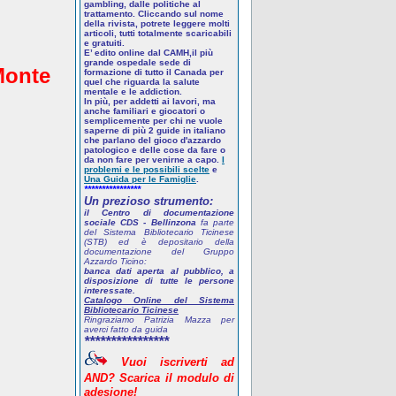
gambling, dalle politiche al
trattamento. Cliccando sul nome
della rivista, potrete leggere molti
articoli, tutti totalmente scaricabili
e gratuiti.
E’ edito online dal CAMH,il più
grande ospedale sede di
Monte
formazione di tutto il Canada per
quel che riguarda la salute
mentale e le addiction.
In più, per addetti ai lavori, ma
anche familiari e giocatori o
semplicemente per chi ne vuole
saperne di più
2 guide in italiano
che parlano del gioco d'azzardo
patologico
e delle cose da fare o
da non fare per venirne a capo.
I
problemi e le possibili scelte
e
Una Guida per le Famiglie
.
****************
Un prezioso strumento:
il Centro di documentazione
sociale CDS - Bellinzona
fa parte
del Sistema Bibliotecario Ticinese
(STB) ed è depositario della
documentazione del Gruppo
Azzardo Ticino:
banca dati aperta al pubblico, a
disposizione di tutte le persone
interessate.
Catalogo Online del Sistema
Bibliotecario Ticinese
Ringraziamo Patrizia Mazza per
averci fatto da guida
****************
Vuoi
iscriverti
ad
AND? Scarica
il
modulo
di
adesione!