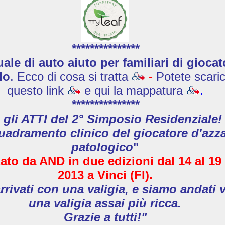
***************
le di auto aiuto per familiari di giocat
do
. Ecco di cosa si tratta
-
Potete scaric
questo link
e qui la mappatura
.
***************
 gli ATTI del 2° Simposio Residenziale!
uadramento clinico del giocatore d'azz
patologico
"
ato da AND in due edizioni
dal 14 al 19
2013
a Vinci (FI).
rivati con una valigia, e siamo andati 
una valigia assai più ricca.
Grazie a tutti!"