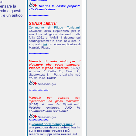
 un
pensare la
Scarica le nostre proposte
alla Commissione
ndo a questi
, e un antico
****************
SENZA LIMITI!
Commento di Filippo Torrigiani
,
Cavaliere della Repubblica per la
sua lotta al gioco d'azzardo, alla
follia 2011 di AAMS: il decreto sul
contingentamento delle new slot, e
a questo
link
un video esplicativo di
Maurizio Fiasco
****************
Manuale di auto aiuto per il
giocatore che vuole smettere.
Vincere il gioco d'azzardo.
(2011).
A cura di Bellio G., Fiorin A.,
Giacomazzi S. - Tratto dal sito web
del dr Bellio.
Bravi!
Scaricalo qui
****************
Manuale per persone con
dipendenza da gioco d'azzardo.
(2014). A cura del Dipartimento
Politiche Antidroga.
AND ha
collaborato alla revisione!
Scaricalo qui
****************
Il
Journal of Gambling Issues
è
una preziosa risorsa scientifica in
cui è possibile trovare i più
recenti sviluppi nella ricerca sul