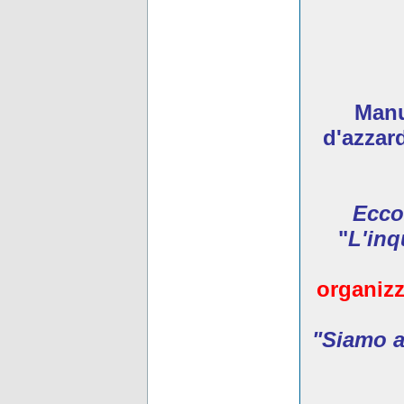
Manua
d'azzar
Ecco
"
L'inq
organizz
"Siamo ar