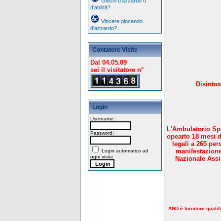
Giochi d'azzardo o
d'abilità?
Vincere giocando
d'azzardo?
Contatore Visite
Dal 04.05.09
sei il visitatore n°
Disintos
Login
Username:
L'Ambulatorio Spe
Password:
opearto 18 mesi d
legali a 265 per
manifestazione
Login automatico ad
ogni visita
Nazionale Assis
AND è fornitore qualif