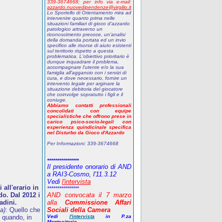
339-3674668;
p
er info via e-mail:
azzardo.nuovedipendenze@virgilio.it
Lo Sportello di Orientamento mira ad
intervenire quanto prima nelle
situazioni familiari di gioco d'azzardo
patologico attraverso un
riconoscimento precoce, un'analisi
della domanda portata ed un invio
specifico alle risorse di aiuto esistenti
sul territorio rispetto a questa
problematica. L'obiettivo prioritario è
dunque inquadrare il problema,
accompagnare l'utente e/o la sua
famiglia all'aggancio con i servizi di
cura, e dove necessario, fornire un
intervento legale per arginare la
situazione debitoria del giocatore
che coinvolge sopratutto i figli e il
coniuge.
Abbiamo contatti professionali
concolidati con equipe
specialistiche che offrono prese in
carico psico-socio-legali con
esperienza quindicinale specifica
nel Disturbo da Gioco d'Azzardo
Per Informazioni:
339-3674668
****************
Il presidente onorario di AND
a RAI3-Cosmo, l'11.3.12
Vedi
l'intervista
all'erario in
****************
o. Dal 2012 i
AND
convocata il 7 marzo
adini.
alla
Commissione Affari
a)
: Quello che
Sociali della Camera
 quando, in
Vedi
l'intervista
in P.za
Montecitorio