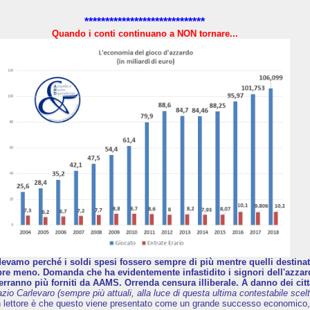
*****************************
Quando i conti continuano a NON tornare...
evamo perché i soldi spesi fossero sempre di più mentre quelli destinati 
e meno. Domanda che ha evidentemente infastidito i signori dell'azzard
erranno più forniti da AAMS. Orrenda censura illiberale. A danno dei citt
azio Carlevaro (sempre più attuali, alla luce di questa ultima contestabile scelt
n lettore è che questo viene presentato come un grande successo economico,