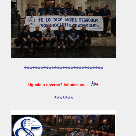
*****************************
Uguale o diverso? Valutate voi....
*******