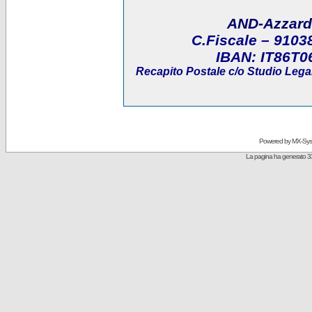
AND-Azzard
C.Fiscale
– 9103
IBAN:
IT86T0
Recapito Postale
c/o Studio Legal
Powered by
MX-Sys
La pagina ha generato 3