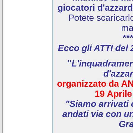
giocatori d'azzar
Potete scaricarl
ma
***
Ecco gli ATTI del
"
L'inquadrament
d'azza
organizzato da AN
19 April
"Siamo arrivati 
andati via con un
Gra