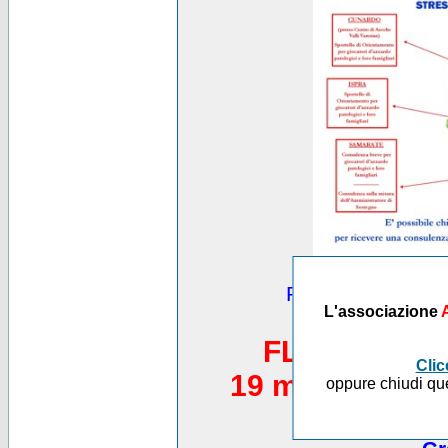
Puoi vedere altre
L'associazione
*********
FLASH MOB 
Clic
19 maggio 2012,
oppure chiudi que
Piazza