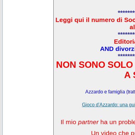
*******
L
eggi qui il numero di So
a
*******
Editori
AND divorzi
*******
NON SONO SOLO 
A 
Azzardo e famiglia (trat
Gioco d'Azzardo: una gui
Il mio
partner
ha un proble
Un video che pu