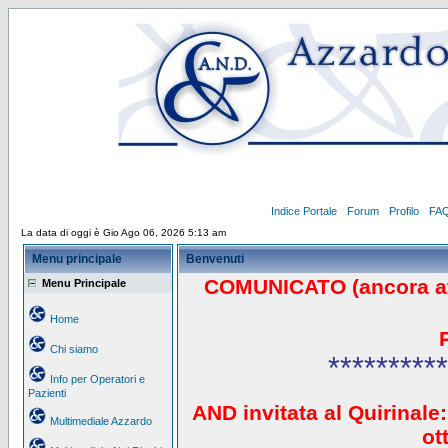
Indice Portale
Forum
Profilo
FA
La data di oggi è Gio Ago 06, 2026 5:13 am
Menu principale
Benvenuti
COMUNICATO (ancora a
Menu Principale
Home
Chi siamo
**********
Info per Operatori e
Pazienti
AND invitata al Quirinale:
Multimediale Azzardo
ot