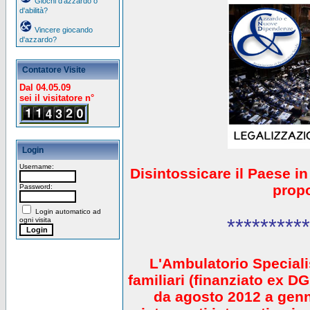
Giochi d'azzardo o
d'abilità?
Vincere giocando
d'azzardo?
Contatore Visite
Dal 04.05.09
sei il visitatore n°
Login
Username:
Disintossicare il Paese i
prop
Password:
Login automatico ad
**********
ogni visita
L'Ambulatorio Speciali
familiari (finanziato ex 
da agosto 2012 a gen