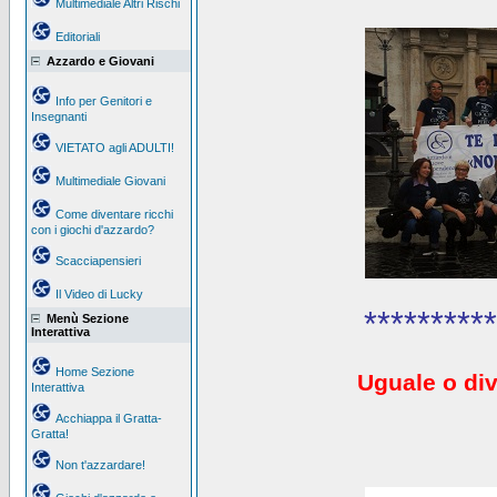
Multimediale Altri Rischi
Editoriali
Azzardo e Giovani
Info per Genitori e
Insegnanti
VIETATO agli ADULTI!
Multimediale Giovani
Come diventare ricchi
con i giochi d'azzardo?
Scacciapensieri
Il Video di Lucky
**********
Menù Sezione
Interattiva
Home Sezione
Uguale o div
Interattiva
Acchiappa il Gratta-
Gratta!
Non t'azzardare!