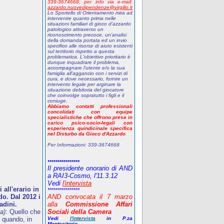
339-3674668;
p
er info via e-mail:
azzardo.nuovedipendenze@virgilio.it
Lo Sportello di Orientamento mira ad
intervenire quanto prima nelle
situazioni familiari di gioco d'azzardo
patologico attraverso un
riconoscimento precoce, un'analisi
della domanda portata ed un invio
specifico alle risorse di aiuto esistenti
sul territorio rispetto a questa
problematica. L'obiettivo prioritario è
dunque inquadrare il problema,
accompagnare l'utente e/o la sua
famiglia all'aggancio con i servizi di
cura, e dove necessario, fornire un
intervento legale per arginare la
situazione debitoria del giocatore
che coinvolge sopratutto i figli e il
coniuge.
Abbiamo contatti professionali
concolidati con equipe
specialistiche che offrono prese in
carico psico-socio-legali con
esperienza quindicinale specifica
nel Disturbo da Gioco d'Azzardo
Per Informazioni:
339-3674668
****************
Il presidente onorario di AND
a RAI3-Cosmo, l'11.3.12
Vedi
l'intervista
all'erario in
****************
o. Dal 2012 i
AND
convocata il 7 marzo
adini.
alla
Commissione Affari
a)
: Quello che
Sociali della Camera
 quando, in
Vedi
l'intervista
in P.za
Montecitorio