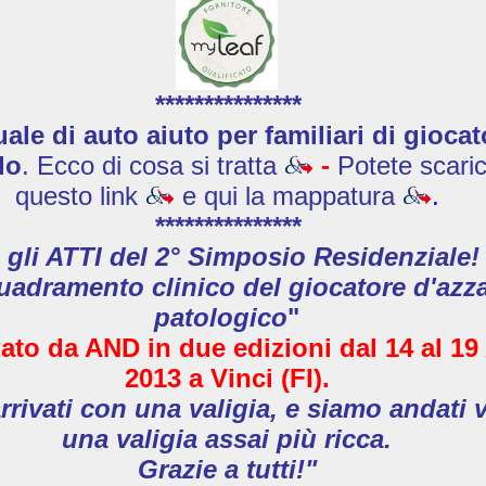
***************
le di auto aiuto per familiari di giocat
do
. Ecco di cosa si tratta
-
Potete scaric
questo link
e qui la mappatura
.
***************
 gli ATTI del 2° Simposio Residenziale!
uadramento clinico del giocatore d'azz
patologico
"
ato da AND in due edizioni
dal 14 al 19
2013
a Vinci (FI).
rivati con una valigia, e siamo andati 
una valigia assai più ricca.
Grazie a tutti!"