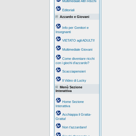
Multimediale Altri Rischi
Editoriali
Azzardo e Giovani
Info per Genitori e
Insegnanti
VIETATO agli ADULTI!
Multimediale Giovani
Come diventare ricchi
con i giochi d'azzardo?
Scacciapensieri
Il Video di Lucky
Menù Sezione
Interattiva
Home Sezione
Interattiva
Acchiappa il Gratta-
Gratta!
Non t'azzardare!