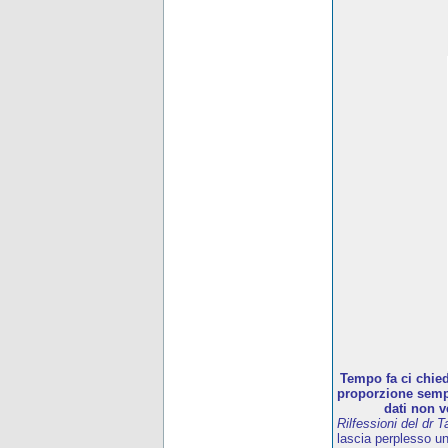
Tempo fa ci chied
proporzione sempr
dati non v
Rilfessioni del dr T
lascia perplesso u