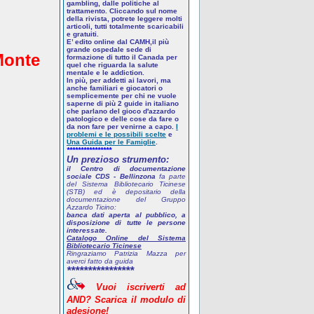
gambling, dalle politiche al
trattamento. Cliccando sul nome
della rivista, potrete leggere molti
articoli, tutti totalmente scaricabili
e gratuiti.
E’ edito online dal CAMH,il più
grande ospedale sede di
Monte
formazione di tutto il Canada per
quel che riguarda la salute
mentale e le addiction.
In più, per addetti ai lavori, ma
anche familiari e giocatori o
semplicemente per chi ne vuole
saperne di più
2 guide in italiano
che parlano del gioco d'azzardo
patologico
e delle cose da fare o
da non fare per venirne a capo.
I
problemi e le possibili scelte
e
Una Guida per le Famiglie
.
****************
Un prezioso strumento:
il Centro di documentazione
sociale CDS - Bellinzona
fa parte
del Sistema Bibliotecario Ticinese
(STB) ed è depositario della
documentazione del Gruppo
Azzardo Ticino:
banca dati aperta al pubblico, a
disposizione di tutte le persone
interessate.
Catalogo Online del Sistema
Bibliotecario Ticinese
Ringraziamo Patrizia Mazza per
averci fatto da guida
****************
Vuoi
iscriverti
ad
AND? Scarica
il
modulo
di
adesione!