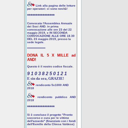
Link alla pagina delle letture
per operatori: ci sono novità!
****************
Convocata l'Assemblea Annuale
dei Soci AND. in prima
convocazione alle ore 23 del 22
maggio 2019, e IN SECONDA
CONVOCAZIONE ALLE ORE 18.30
DEL 23 maggio 2019, presso la
sede legale.
****************
DONA IL 5 X MILLE ad
AND!
Questo è il nostro codice fiscale.
9 1 0 3 8 2 5 0 1 2 1
E sin da ora, GRAZIE!
rendiconto 5x1000 AND
2018
rendiconto pubblico AND
2018
****************
Si è concluso il progetto "Pronto
soccorso e cura per le vittime
dell'azzardo" (finanziato con i fondi
dell'8xmille della Chiesa Valdese)