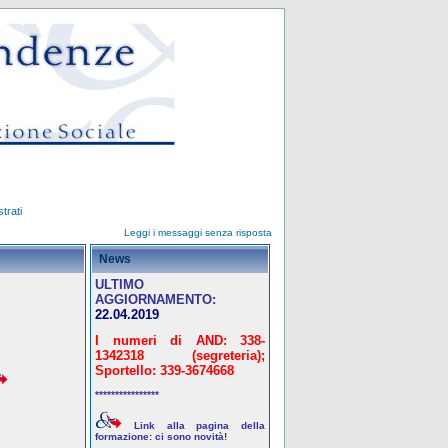
trati
Leggi i messaggi senza risposta
News
ULTIMO
AGGIORNAMENTO:
22.04.2019
I numeri di AND: 338-
1342318 (segreteria);
Sportello: 339-3674668
****************
Link alla pagina della
formazione: ci sono novità!