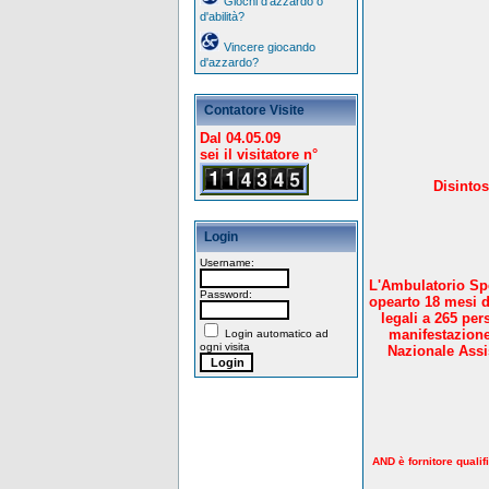
Giochi d'azzardo o
d'abilità?
Vincere giocando
d'azzardo?
Contatore Visite
Dal 04.05.09
sei il visitatore n°
Disintos
Login
Username:
L'Ambulatorio Spe
Password:
opearto 18 mesi d
legali a 265 per
manifestazione
Login automatico ad
ogni visita
Nazionale Assis
AND è fornitore qualif