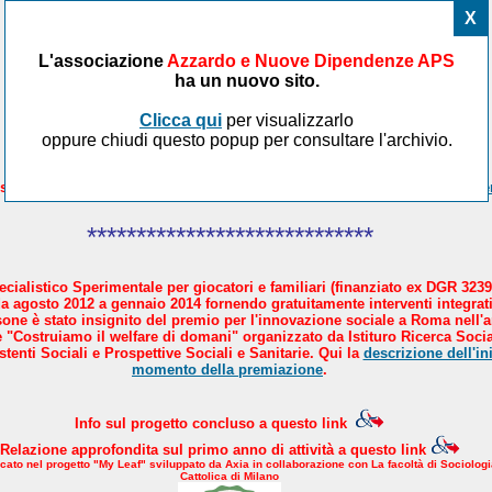
X
L'associazione
Azzardo e Nuove Dipendenze APS
ha un nuovo sito.
Clicca qui
per visualizzarlo
oppure chiudi questo popup per consultare l'archivio.
sicare il Paese in 4 mosse. AND aderisce al manifesto proposto da
Avve
*****************************
cialistico Sperimentale per giocatori e familiari (finanziato ex DGR 3239
a agosto 2012 a gennaio 2014 fornendo gratuitamente interventi integrati
sone è stato insignito del premio per l'innovazione sociale a Roma nell'
 "Costruiamo il welfare di domani" organizzato da Istituro Ricerca Socia
tenti Sociali e Prospettive Sociali e Sanitarie. Qui la
descrizione dell'ini
momento della premiazione
.
Info sul progetto concluso a questo link
Relazione approfondita sul primo anno di attività a questo link
icato nel progetto "My Leaf" sviluppato da Axia in collaborazione con La facoltà di Sociologi
Cattolica di Milano