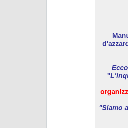
Manua
d'azzar
Ecco
"
L'inq
organizz
"Siamo ar