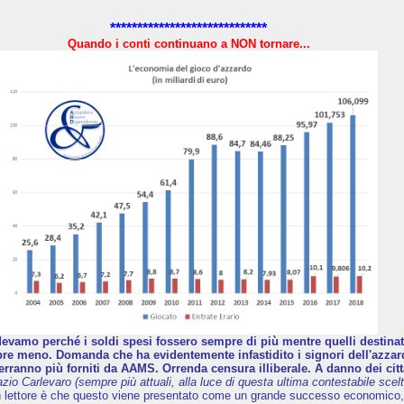
*****************************
Quando i conti continuano a NON tornare...
evamo perché i soldi spesi fossero sempre di più mentre quelli destinati 
e meno. Domanda che ha evidentemente infastidito i signori dell'azzard
erranno più forniti da AAMS. Orrenda censura illiberale. A danno dei citt
azio Carlevaro (sempre più attuali, alla luce di questa ultima contestabile scelt
n lettore è che questo viene presentato come un grande successo economico,