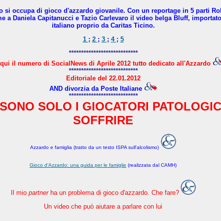
no si occupa di gioco d'azzardo giovanile. Con un reportage in 5 parti R
a Daniela Capitanucci e Tazio Carlevaro il video belga Bluff, importato 
italiano proprio da Caritas Ticino.
1
;
2
;
3
;
4
;
5
****************************
qui il numero di SocialNews di Aprile 2012 tutto dedicato all'Azzardo
****************************
Editoriale del 22.01.2012
AND divorzia da Poste Italiane
****************************
SONO SOLO I GIOCATORI PATOLOGIC
SOFFRIRE
Azzardo e famiglia (tratto da un testo ISPA sull'alcolismo)
Gioco d'Azzardo: una guida per le famiglie
(realizzata dal CAMH)
Il mio
partner
ha un problema di gioco d'azzardo. Che fare?
Un video che può aiutare a parlare con lui