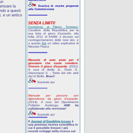
 un
pensare la
Scarica le nostre proposte
alla Commissione
ndo a questi
, e un antico
****************
SENZA LIMITI!
Commento di Filippo Torrigiani
,
Cavaliere della Repubblica per la
sua lotta al gioco d'azzardo, alla
follia 2011 di AAMS: il decreto sul
contingentamento delle new slot, e
a questo
link
un video esplicativo di
Maurizio Fiasco
****************
Manuale di auto aiuto per il
giocatore che vuole smettere.
Vincere il gioco d'azzardo.
(2011).
A cura di Bellio G., Fiorin A.,
Giacomazzi S. - Tratto dal sito web
del dr Bellio.
Bravi!
Scaricalo qui
****************
Manuale per persone con
dipendenza da gioco d'azzardo.
(2014). A cura del Dipartimento
Politiche Antidroga.
AND ha
collaborato alla revisione!
Scaricalo qui
****************
Il
Journal of Gambling Issues
è
una preziosa risorsa scientifica in
cui è possibile trovare i più
recenti sviluppi nella ricerca sul