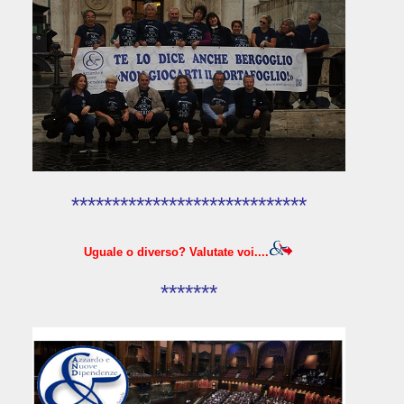
*****************************
Uguale o diverso? Valutate voi....
*******