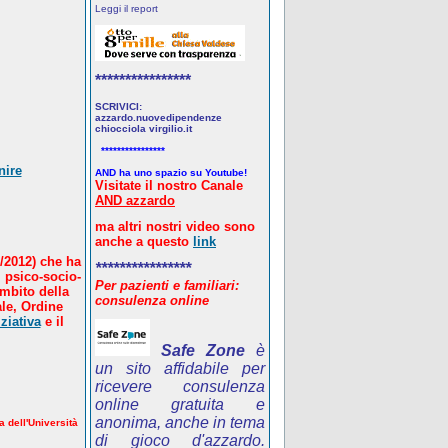
Leggi il report
****************
SCRIVICI:
azzardo.nuovedipendenze
chiocciola virgilio.it
****************
nire
AND ha uno spazio su Youtube!
Visitate il nostro Canale
AND azzardo
ma altri nostri video sono
anche a questo
link
/2012) che ha
****************
 psico-socio-
Per pazienti e familiari:
ambito della
consulenza online
le, Ordine
ziativa
e il
Safe Zone
è
un sito affidabile per
ricevere consulenza
online gratuita e
anonima, anche in tema
a dell'Università
di gioco d'azzardo.