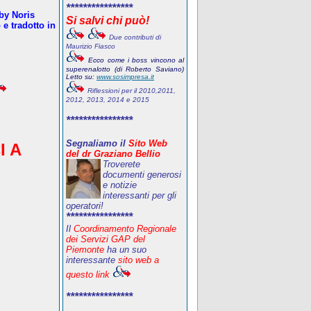
****************
oby Noris
Si salvi chi può!
e tradotto in
Due contributi di
Maurizio Fiasco
Ecco come i boss vincono al
superenalotto (di Roberto Saviano)
Letto su:
www.sosimpresa.it
Riflessioni per il 2010,2011,
2012, 2013, 2014 e 2015
****************
Segnaliamo il
Sito Web
I A
del dr Graziano Bellio
Troverete
documenti generosi
e notizie
interessanti per gli
operatori!
****************
Il
Coordinamento Regionale
dei Servizi GAP del
Piemonte
ha un suo
interessante
sito web a
questo link
****************