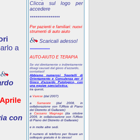
Clicca sul logo per
accedere
****************
Per pazienti e familiari: nuovi
strumenti di auto aiuto
ori
Scaricali adesso!
arlo a
****************
AUTO-AIUTO E TERAPIA
Se vivi direttamente o indirettamente
disagi causati dal gioco d’azzardo,
contattaci!
Abbiamo numerosi Sportelli di
Orientamento e Consulenza per il
ardo
Gioco d'azzardo Patologico, con
una equipe specialistica:
tra questi,
a
Varese
(dal 2007)
 Aprile
a
Samarate
(dal 2008, in
collaborazione con l'Ufficio di Piano
del Distretto di Gallarate)
a
Cassano Magnago
(da ottobre
via con
2009, in collaborazione con l'Ufficio
di Piano del Distretto di Gallarate)
e in molte altre sedi.
Il numero di telefono
per fissare un
colloquio gratuito
è lo stesso!