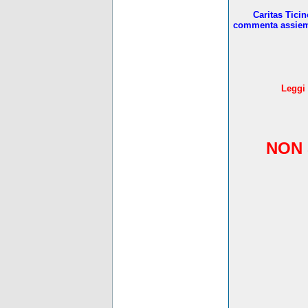
Caritas Tici
commenta assieme 
L
eggi 
NON 