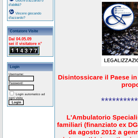
Giochi d'azzardo o
d'abilità?
Vincere giocando
d'azzardo?
Contatore Visite
Dal 04.05.09
sei il visitatore n°
Login
Username:
Disintossicare il Paese i
prop
Password:
Login automatico ad
**********
ogni visita
L'Ambulatorio Speciali
familiari (finanziato ex 
da agosto 2012 a gen