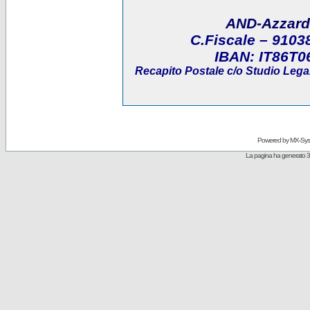
AND-Azzard
C.Fiscale
– 9103
IBAN:
IT86T0
Recapito Postale
c/o Studio Legal
Powered by
MX-Sys
La pagina ha generato 3