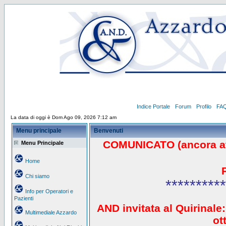
Indice Portale
Forum
Profilo
FA
La data di oggi è Dom Ago 09, 2026 7:12 am
Menu principale
Benvenuti
COMUNICATO (ancora a
Menu Principale
Home
Chi siamo
**********
Info per Operatori e
Pazienti
AND invitata al Quirinale:
Multimediale Azzardo
ot