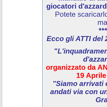
giocatori d'azzar
Potete scaricarl
ma
***
Ecco gli ATTI del
"
L'inquadrament
d'azza
organizzato da AN
19 April
"Siamo arrivati 
andati via con un
Gra