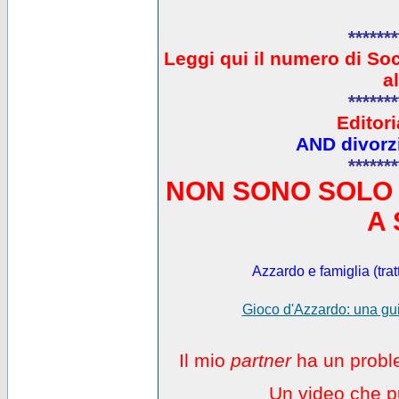
*******
L
eggi qui il numero di So
a
*******
Editori
AND divorzi
*******
NON SONO SOLO 
A 
Azzardo e famiglia (trat
Gioco d'Azzardo: una gui
Il mio
partner
ha un proble
Un video che pu