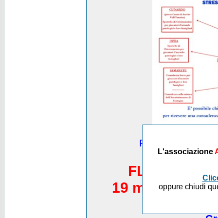
Puoi vedere altre
L'associazione
*********
FLASH MOB 
Clic
19 maggio 2012,
oppure chiudi que
Piazza