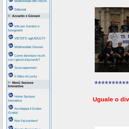
Multimediale Altri Rischi
Editoriali
Azzardo e Giovani
Info per Genitori e
Insegnanti
VIETATO agli ADULTI!
Multimediale Giovani
Come diventare ricchi
con i giochi d'azzardo?
Scacciapensieri
Il Video di Lucky
**********
Menù Sezione
Interattiva
Home Sezione
Uguale o div
Interattiva
Acchiappa il Gratta-
Gratta!
Non t'azzardare!