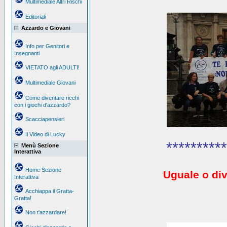
Multimediale Altri Rischi
Editoriali
Azzardo e Giovani
Info per Genitori e
Insegnanti
VIETATO agli ADULTI!
Multimediale Giovani
Come diventare ricchi
con i giochi d'azzardo?
Scacciapensieri
Il Video di Lucky
**********
Menù Sezione
Interattiva
Home Sezione
Uguale o div
Interattiva
Acchiappa il Gratta-
Gratta!
Non t'azzardare!