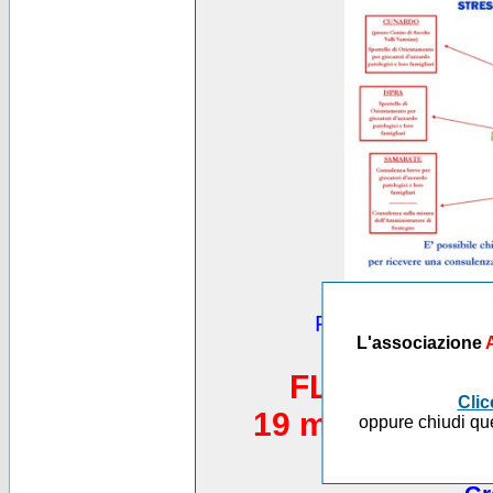
Puoi vedere altre
L'associazione
*********
FLASH MOB 
Clic
19 maggio 2012,
oppure chiudi que
Piazza