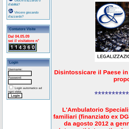
Giochi d'azzardo o
d'abilità?
Vincere giocando
d'azzardo?
Contatore Visite
Dal 04.05.09
sei il visitatore n°
Login
Username:
Disintossicare il Paese i
prop
Password:
Login automatico ad
**********
ogni visita
L'Ambulatorio Speciali
familiari (finanziato ex 
da agosto 2012 a gen