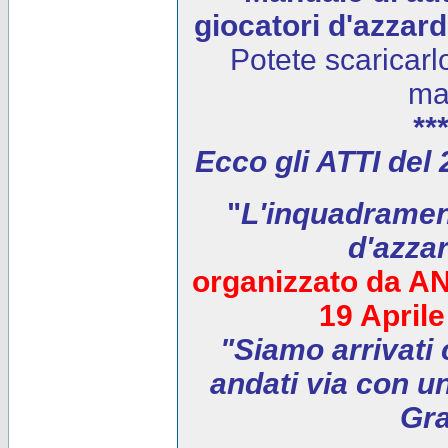
giocatori d'azzar
Potete scaricarl
ma
***
Ecco gli ATTI del
"
L'inquadrament
d'azza
organizzato da AN
19 April
"Siamo arrivati 
andati via con un
Gra