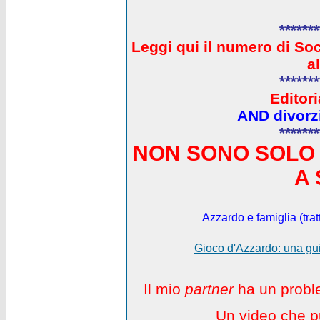
*******
L
eggi qui il numero di So
a
*******
Editori
AND divorzi
*******
NON SONO SOLO 
A 
Azzardo e famiglia (trat
Gioco d'Azzardo: una gui
Il mio
partner
ha un proble
Un video che pu