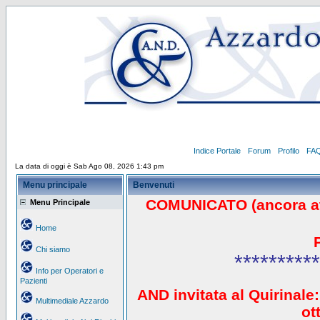
Indice Portale
Forum
Profilo
FA
La data di oggi è Sab Ago 08, 2026 1:43 pm
Menu principale
Benvenuti
COMUNICATO (ancora a
Menu Principale
Home
Chi siamo
**********
Info per Operatori e
Pazienti
AND invitata al Quirinale:
Multimediale Azzardo
ot