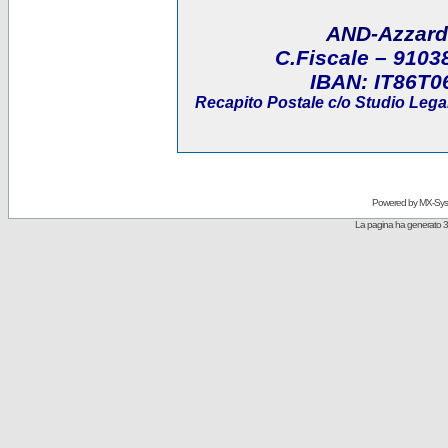
AND-Azzard
C.Fiscale
– 9103
IBAN:
IT86T0
Recapito Postale
c/o Studio Legal
Powered by
MX-Sys
La pagina ha generato 3