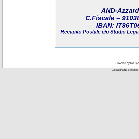
AND-Azzard
C.Fiscale
– 9103
IBAN:
IT86T0
Recapito Postale
c/o Studio Legal
Powered by
MX-Sys
La pagina ha generato 