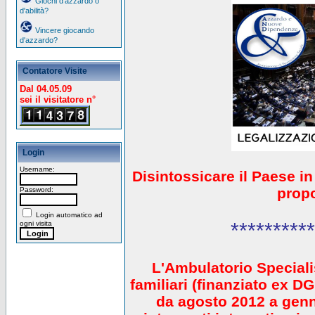
Giochi d'azzardo o
d'abilità?
Vincere giocando
d'azzardo?
Contatore Visite
Dal 04.05.09
sei il visitatore n°
Login
Username:
Disintossicare il Paese i
prop
Password:
Login automatico ad
**********
ogni visita
L'Ambulatorio Speciali
familiari (finanziato ex 
da agosto 2012 a gen