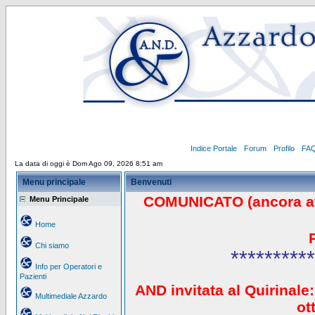
Indice Portale
Forum
Profilo
FA
La data di oggi è Dom Ago 09, 2026 8:51 am
Menu principale
Benvenuti
COMUNICATO (ancora a
Menu Principale
Home
Chi siamo
**********
Info per Operatori e
Pazienti
AND invitata al Quirinale:
Multimediale Azzardo
ot