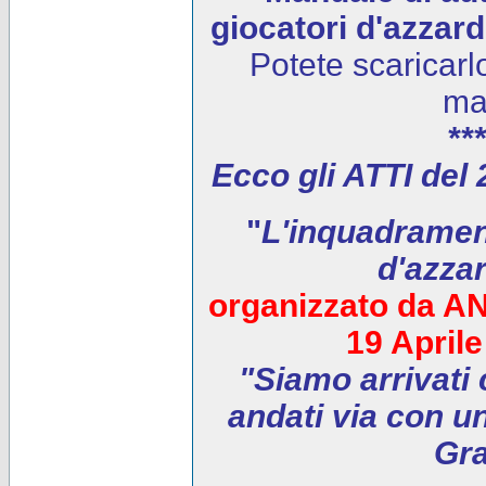
giocatori d'azzar
Potete scaricarl
ma
***
Ecco gli ATTI del
"
L'inquadrament
d'azza
organizzato da AN
19 April
"Siamo arrivati 
andati via con un
Gra