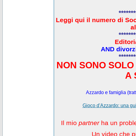
*******
L
eggi qui il numero di So
a
*******
Editori
AND divorzi
*******
NON SONO SOLO 
A 
Azzardo e famiglia (trat
Gioco d'Azzardo: una gui
Il mio
partner
ha un proble
Un video che pu