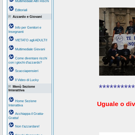
Multimediale Altri Rischi
Editoriali
Azzardo e Giovani
Info per Genitori e
Insegnanti
VIETATO agli ADULTI!
Multimediale Giovani
Come diventare ricchi
con i giochi d'azzardo?
Scacciapensieri
Il Video di Lucky
**********
Menù Sezione
Interattiva
Home Sezione
Uguale o div
Interattiva
Acchiappa il Gratta-
Gratta!
Non t'azzardare!