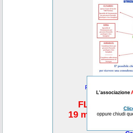
Puoi vedere altre
L'associazione
*********
FLASH MOB 
Clic
19 maggio 2012,
oppure chiudi que
Piazza