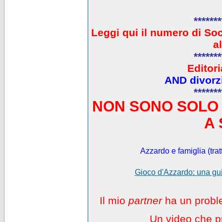
*******
L
eggi qui il numero di So
a
*******
Editori
AND divorzi
*******
NON SONO SOLO 
A 
Azzardo e famiglia (trat
Gioco d'Azzardo: una gui
Il mio
partner
ha un proble
Un video che pu