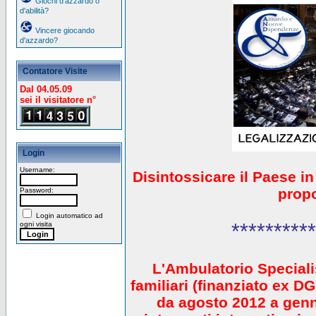
Giochi d'azzardo o
d'abilità?
Vincere giocando
d'azzardo?
Contatore Visite
Dal 04.05.09
sei il visitatore n°
Login
Username:
Disintossicare il Paese i
prop
Password:
Login automatico ad
**********
ogni visita
L'Ambulatorio Speciali
familiari (finanziato ex 
da agosto 2012 a gen