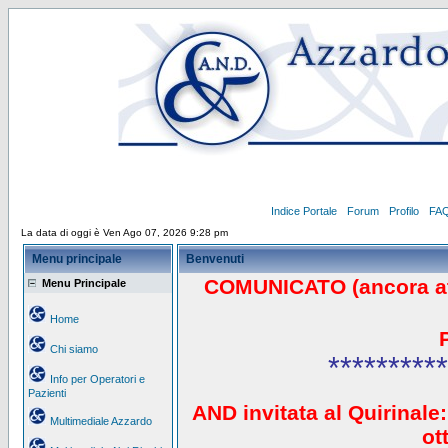
Indice Portale
Forum
Profilo
FA
La data di oggi è Ven Ago 07, 2026 9:28 pm
Menu principale
Benvenuti
COMUNICATO (ancora a
Menu Principale
Home
Chi siamo
**********
Info per Operatori e
Pazienti
AND invitata al Quirinale:
Multimediale Azzardo
ot