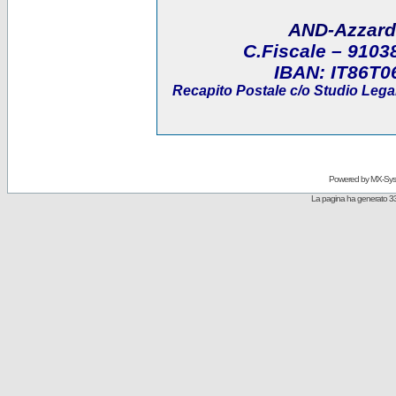
AND-Azzard
C.Fiscale
– 9103
IBAN:
IT86T0
Recapito Postale
c/o Studio Legal
Powered by
MX-Sys
La pagina ha generato 33