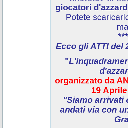
giocatori d'azzar
Potete scaricarl
ma
***
Ecco gli ATTI del
"
L'inquadrament
d'azza
organizzato da AN
19 April
"Siamo arrivati 
andati via con un
Gra