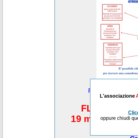
Puoi vedere altre
L'associazione
*********
FLASH MOB 
Clic
19 maggio 2012,
oppure chiudi que
Piazza