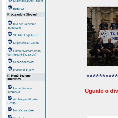
Multimediale Altri Rischi
Editoriali
Azzardo e Giovani
Info per Genitori e
Insegnanti
VIETATO agli ADULTI!
Multimediale Giovani
Come diventare ricchi
con i giochi d'azzardo?
Scacciapensieri
Il Video di Lucky
**********
Menù Sezione
Interattiva
Home Sezione
Uguale o div
Interattiva
Acchiappa il Gratta-
Gratta!
Non t'azzardare!