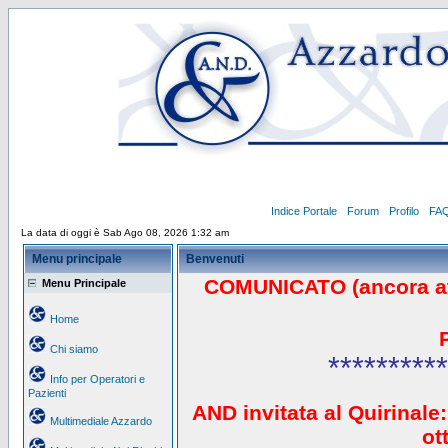
Indice Portale
Forum
Profilo
FA
La data di oggi è Sab Ago 08, 2026 1:32 am
Menu principale
Benvenuti
COMUNICATO (ancora a
Menu Principale
Home
Chi siamo
**********
Info per Operatori e
Pazienti
AND invitata al Quirinale:
Multimediale Azzardo
ot