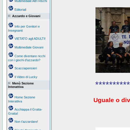
Multimediale Altri Rischi
Editoriali
Azzardo e Giovani
Info per Genitori e
Insegnanti
VIETATO agli ADULTI!
Multimediale Giovani
Come diventare ricchi
con i giochi d'azzardo?
Scacciapensieri
Il Video di Lucky
**********
Menù Sezione
Interattiva
Home Sezione
Uguale o div
Interattiva
Acchiappa il Gratta-
Gratta!
Non t'azzardare!