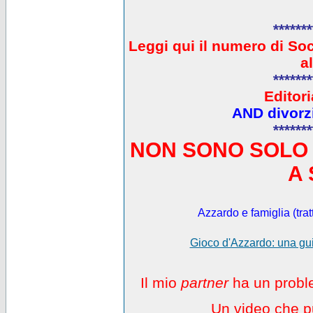
*******
L
eggi qui il numero di So
a
*******
Editori
AND divorzi
*******
NON SONO SOLO 
A 
Azzardo e famiglia (trat
Gioco d'Azzardo: una gui
Il mio
partner
ha un proble
Un video che pu