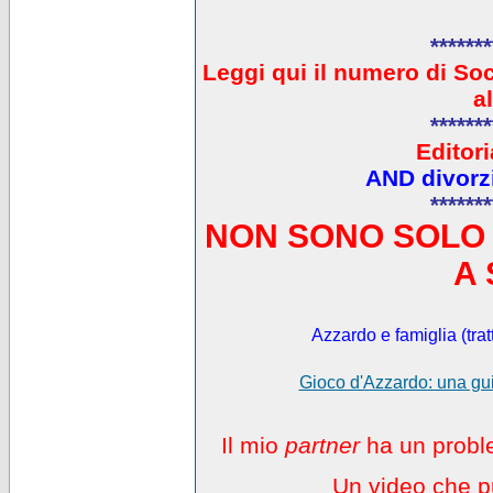
*******
L
eggi qui il numero di So
a
*******
Editori
AND divorzi
*******
NON SONO SOLO 
A 
Azzardo e famiglia (trat
Gioco d'Azzardo: una gui
Il mio
partner
ha un proble
Un video che pu