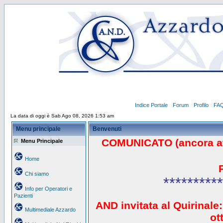
Indice Portale
Forum
Profilo
FA
La data di oggi è Sab Ago 08, 2026 1:53 am
Menu principale
Benvenuti
COMUNICATO (ancora a
Menu Principale
Home
Chi siamo
**********
Info per Operatori e
Pazienti
AND invitata al Quirinale:
Multimediale Azzardo
ot