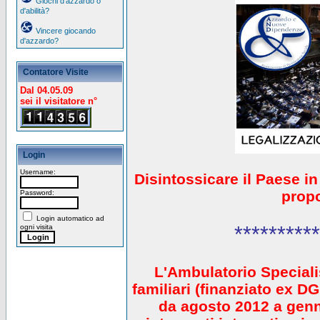
Giochi d'azzardo o
d'abilità?
Vincere giocando
d'azzardo?
Contatore Visite
Dal 04.05.09
sei il visitatore n°
Login
Username:
Disintossicare il Paese i
prop
Password:
Login automatico ad
**********
ogni visita
L'Ambulatorio Speciali
familiari (finanziato ex 
da agosto 2012 a gen