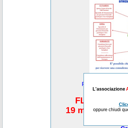
Puoi vedere altre
L'associazione
*********
FLASH MOB 
Clic
19 maggio 2012,
oppure chiudi que
Piazza