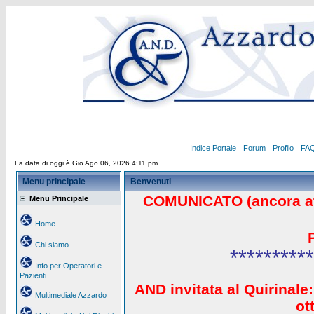
Indice Portale
Forum
Profilo
FA
La data di oggi è Gio Ago 06, 2026 4:11 pm
Menu principale
Benvenuti
COMUNICATO (ancora a
Menu Principale
Home
Chi siamo
**********
Info per Operatori e
Pazienti
AND invitata al Quirinale:
Multimediale Azzardo
ot