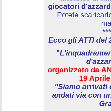
giocatori d'azzar
Potete scaricarl
ma
***
Ecco gli ATTI del
"
L'inquadrament
d'azza
organizzato da AN
19 April
"Siamo arrivati 
andati via con un
Gra