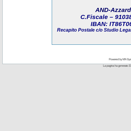
AND-Azzard
C.Fiscale
– 9103
IBAN:
IT86T0
Recapito Postale
c/o Studio Legal
Powered by
MX-Sys
La pagina ha generato 33