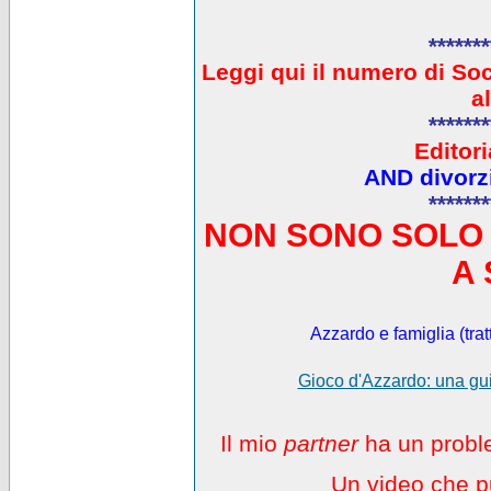
*******
L
eggi qui il numero di So
a
*******
Editori
AND divorzi
*******
NON SONO SOLO 
A 
Azzardo e famiglia (trat
Gioco d'Azzardo: una gui
Il mio
partner
ha un proble
Un video che pu