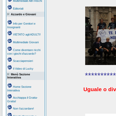
Multimediale Altri Rischi
Editoriali
Azzardo e Giovani
Info per Genitori e
Insegnanti
VIETATO agli ADULTI!
Multimediale Giovani
Come diventare ricchi
con i giochi d'azzardo?
Scacciapensieri
Il Video di Lucky
**********
Menù Sezione
Interattiva
Home Sezione
Uguale o div
Interattiva
Acchiappa il Gratta-
Gratta!
Non t'azzardare!