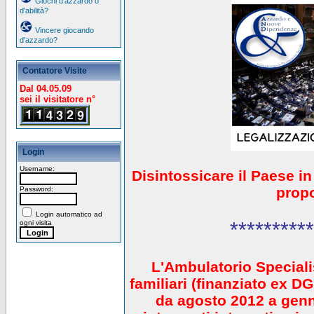
Giochi d'azzardo o
d'abilità?
Vincere giocando
d'azzardo?
Contatore Visite
Dal 04.05.09
sei il visitatore n°
Login
Username:
Disintossicare il Paese i
prop
Password:
Login automatico ad
**********
ogni visita
L'Ambulatorio Speciali
familiari (finanziato ex 
da agosto 2012 a gen