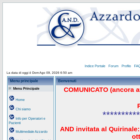
Indice Portale
Forum
Profilo
FA
La data di oggi è Dom Ago 09, 2026 6:50 am
Menu principale
Benvenuti
COMUNICATO (ancora a
Menu Principale
Home
Chi siamo
**********
Info per Operatori e
Pazienti
AND invitata al Quirinale:
Multimediale Azzardo
ot