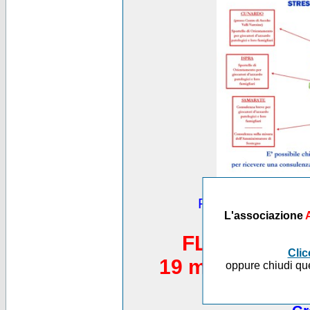
Puoi vedere altre
L'associazione
*********
FLASH MOB 
Clic
19 maggio 2012,
oppure chiudi que
Piazza