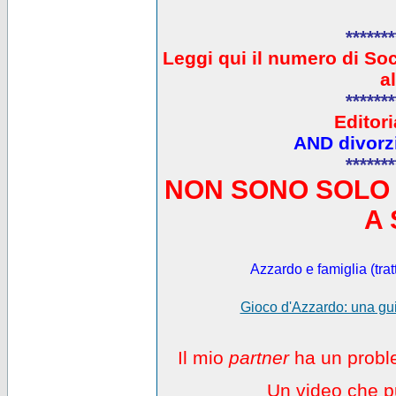
*******
L
eggi qui il numero di So
a
*******
Editori
AND divorzi
*******
NON SONO SOLO 
A 
Azzardo e famiglia (trat
Gioco d'Azzardo: una gui
Il mio
partner
ha un proble
Un video che pu