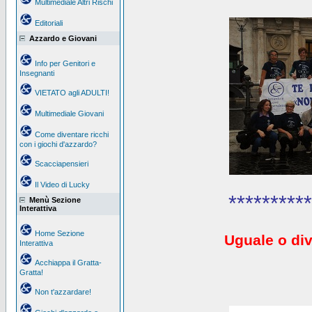
Multimediale Altri Rischi
Editoriali
Azzardo e Giovani
Info per Genitori e
Insegnanti
VIETATO agli ADULTI!
Multimediale Giovani
Come diventare ricchi
con i giochi d'azzardo?
Scacciapensieri
Il Video di Lucky
**********
Menù Sezione
Interattiva
Home Sezione
Uguale o div
Interattiva
Acchiappa il Gratta-
Gratta!
Non t'azzardare!