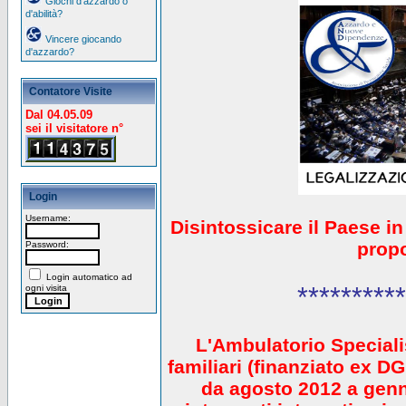
Giochi d'azzardo o
d'abilità?
Vincere giocando
d'azzardo?
Contatore Visite
Dal 04.05.09
sei il visitatore n°
Login
Username:
Disintossicare il Paese i
prop
Password:
Login automatico ad
**********
ogni visita
L'Ambulatorio Speciali
familiari (finanziato ex 
da agosto 2012 a gen