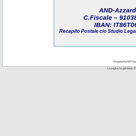
AND-Azzard
C.Fiscale
– 9103
IBAN:
IT86T0
Recapito Postale
c/o Studio Legal
Powered by
MX-Sys
La pagina ha generato 33