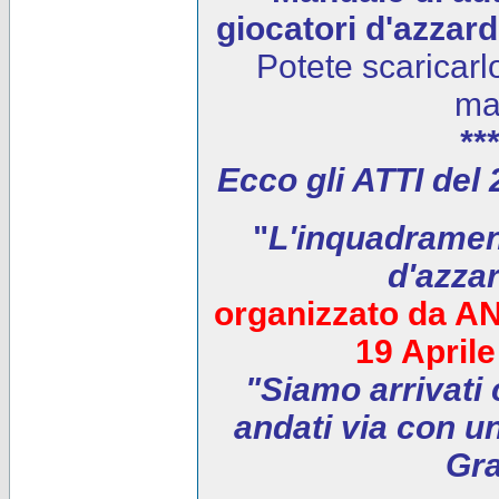
giocatori d'azzar
Potete scaricarl
ma
***
Ecco gli ATTI del
"
L'inquadrament
d'azza
organizzato da AN
19 April
"Siamo arrivati 
andati via con un
Gra