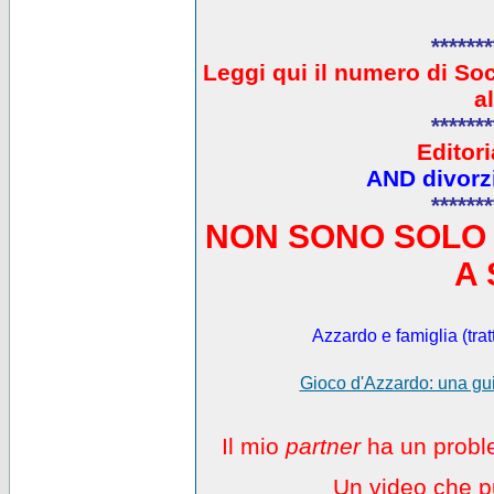
*******
L
eggi qui il numero di So
a
*******
Editori
AND divorzi
*******
NON SONO SOLO 
A 
Azzardo e famiglia (trat
Gioco d'Azzardo: una gui
Il mio
partner
ha un proble
Un video che pu