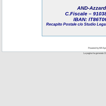
AND-Azzard
C.Fiscale
– 9103
IBAN:
IT86T0
Recapito Postale
c/o Studio Legal
Powered by
MX-Sys
La pagina ha generato 33