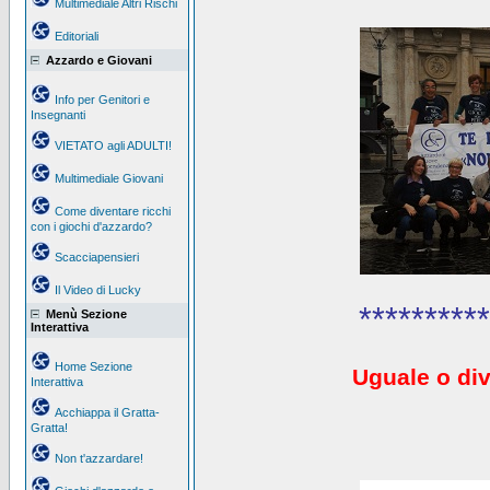
Multimediale Altri Rischi
Editoriali
Azzardo e Giovani
Info per Genitori e
Insegnanti
VIETATO agli ADULTI!
Multimediale Giovani
Come diventare ricchi
con i giochi d'azzardo?
Scacciapensieri
Il Video di Lucky
**********
Menù Sezione
Interattiva
Home Sezione
Uguale o div
Interattiva
Acchiappa il Gratta-
Gratta!
Non t'azzardare!