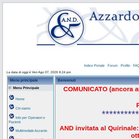
Indice Portale
Forum
Profilo
FA
La data di oggi è Ven Ago 07, 2026 9:24 pm
Menu principale
Benvenuti
COMUNICATO (ancora a
Menu Principale
Home
Chi siamo
**********
Info per Operatori e
Pazienti
AND invitata al Quirinale:
Multimediale Azzardo
ot