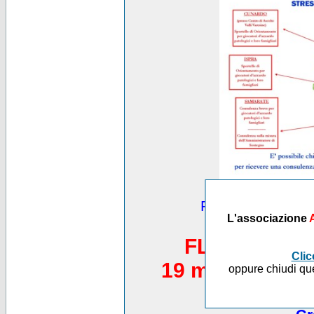
Puoi vedere altre
L'associazione
*********
FLASH MOB 
Clic
19 maggio 2012,
oppure chiudi que
Piazza