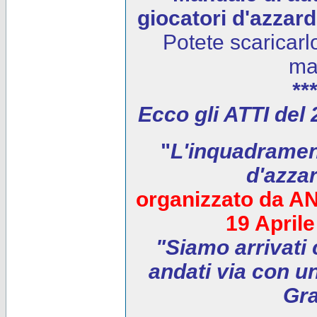
giocatori d'azzar
Potete scaricarl
ma
***
Ecco gli ATTI del
"
L'inquadrament
d'azza
organizzato da AN
19 April
"Siamo arrivati 
andati via con un
Gra