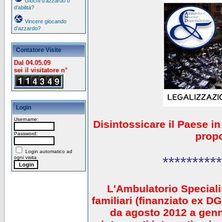
Giochi d'azzardo o
d'abilità?
Vincere giocando
d'azzardo?
Contatore Visite
Dal 04.05.09
sei il visitatore n°
Login
Username:
Disintossicare il Paese i
prop
Password:
Login automatico ad
**********
ogni visita
L'Ambulatorio Speciali
familiari (finanziato ex 
da agosto 2012 a gen