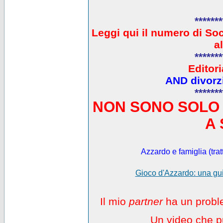
*******
L
eggi qui il numero di So
a
*******
Editori
AND divorzi
*******
NON SONO SOLO 
A 
Azzardo e famiglia (trat
Gioco d'Azzardo: una gui
Il mio
partner
ha un proble
Un video che pu