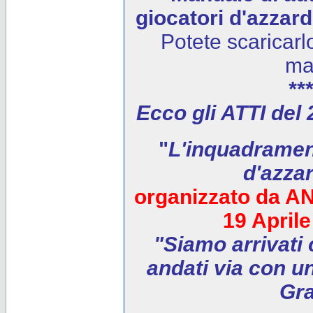
giocatori d'azzar
Potete scaricarl
ma
***
Ecco gli ATTI del
"
L'inquadrament
d'azza
organizzato da AN
19 April
"Siamo arrivati 
andati via con un
Gra