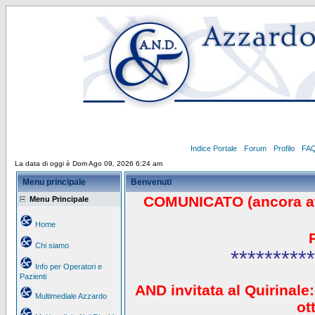
Indice Portale
Forum
Profilo
FA
La data di oggi è Dom Ago 09, 2026 6:24 am
Menu principale
Benvenuti
COMUNICATO (ancora a
Menu Principale
Home
Chi siamo
**********
Info per Operatori e
Pazienti
AND invitata al Quirinale:
Multimediale Azzardo
ot