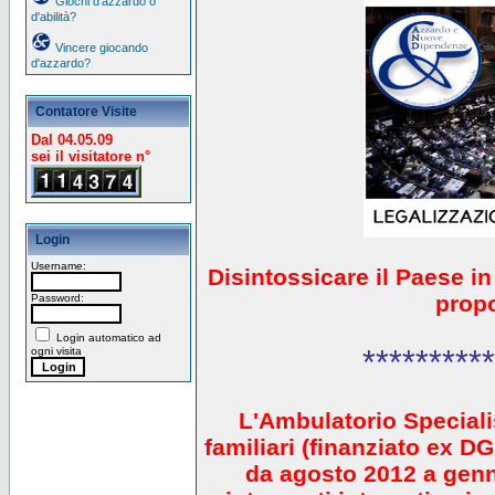
Giochi d'azzardo o
d'abilità?
Vincere giocando
d'azzardo?
Contatore Visite
Dal 04.05.09
sei il visitatore n°
Login
Username:
Disintossicare il Paese i
prop
Password:
Login automatico ad
**********
ogni visita
L'Ambulatorio Speciali
familiari (finanziato ex 
da agosto 2012 a gen