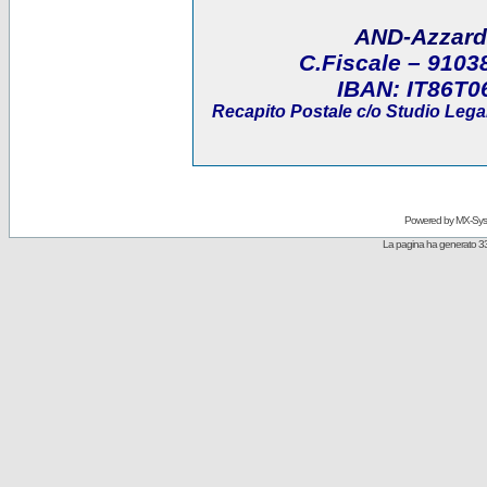
AND-Azzard
C.Fiscale
– 9103
IBAN:
IT86T0
Recapito Postale
c/o Studio Legal
Powered by
MX-Sys
La pagina ha generato 33