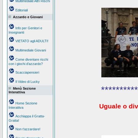
Multimediale Altri Rischi
Editoriali
Azzardo e Giovani
Info per Genitori e
Insegnanti
VIETATO agli ADULTI!
Multimediale Giovani
Come diventare ricchi
con i giochi d'azzardo?
Scacciapensieri
Il Video di Lucky
**********
Menù Sezione
Interattiva
Home Sezione
Uguale o div
Interattiva
Acchiappa il Gratta-
Gratta!
Non t'azzardare!