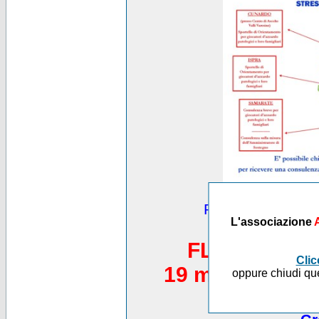
Puoi vedere altre
L'associazione
*********
FLASH MOB 
Clic
19 maggio 2012,
oppure chiudi que
Piazza