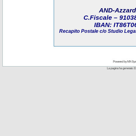
AND-Azzard
C.Fiscale
– 9103
IBAN:
IT86T0
Recapito Postale
c/o Studio Legal
Powered by
MX-Sys
La pagina ha generato 33