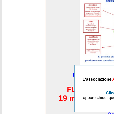
Puoi vedere altre
L'associazione
*********
FLASH MOB 
Clic
19 maggio 2012,
oppure chiudi que
Piazza