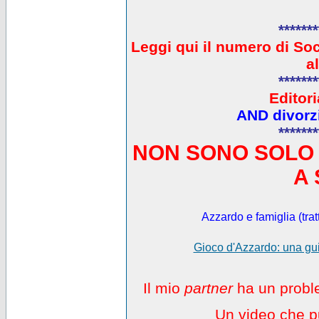
*******
L
eggi qui il numero di So
a
*******
Editori
AND divorzi
*******
NON SONO SOLO 
A 
Azzardo e famiglia (trat
Gioco d'Azzardo: una gui
Il mio
partner
ha un proble
Un video che pu