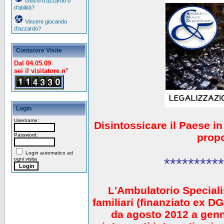
Giochi d'azzardo o
d'abilità?
Vincere giocando
d'azzardo?
Contatore Visite
Dal 04.05.09
sei il visitatore n°
Login
Username:
Disintossicare il Paese i
prop
Password:
Login automatico ad
**********
ogni visita
L'Ambulatorio Speciali
familiari (finanziato ex 
da agosto 2012 a gen