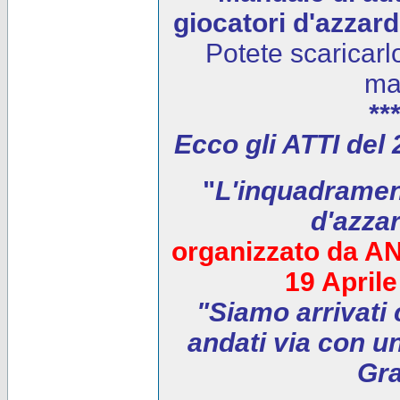
giocatori d'azzar
Potete scaricarl
ma
***
Ecco gli ATTI del
"
L'inquadrament
d'azza
organizzato da AN
19 April
"Siamo arrivati 
andati via con un
Gra