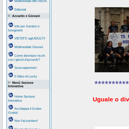
Multimediale Altri Rischi
Editoriali
Azzardo e Giovani
Info per Genitori e
Insegnanti
VIETATO agli ADULTI!
Multimediale Giovani
Come diventare ricchi
con i giochi d'azzardo?
Scacciapensieri
Il Video di Lucky
**********
Menù Sezione
Interattiva
Home Sezione
Uguale o div
Interattiva
Acchiappa il Gratta-
Gratta!
Non t'azzardare!