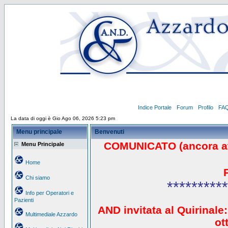
Indice Portale
Forum
Profilo
FA
La data di oggi è Gio Ago 06, 2026 5:23 pm
Menu principale
Benvenuti
COMUNICATO (ancora a
Menu Principale
Home
Chi siamo
**********
Info per Operatori e
Pazienti
AND invitata al Quirinale:
Multimediale Azzardo
ot