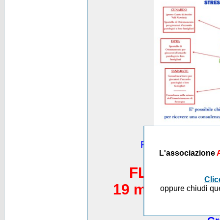
Puoi vedere altre
L'associazione
*********
FLASH MOB 
Clic
19 maggio 2012,
oppure chiudi que
Piazza