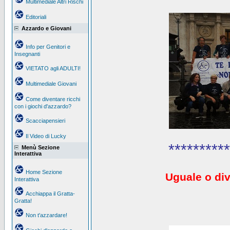
Multimediale Altri Rischi
Editoriali
Azzardo e Giovani
Info per Genitori e
Insegnanti
VIETATO agli ADULTI!
Multimediale Giovani
Come diventare ricchi
con i giochi d'azzardo?
Scacciapensieri
Il Video di Lucky
**********
Menù Sezione
Interattiva
Home Sezione
Uguale o div
Interattiva
Acchiappa il Gratta-
Gratta!
Non t'azzardare!