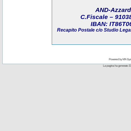
AND-Azzard
C.Fiscale
– 9103
IBAN:
IT86T0
Recapito Postale
c/o Studio Legal
Powered by
MX-Sys
La pagina ha generato 33