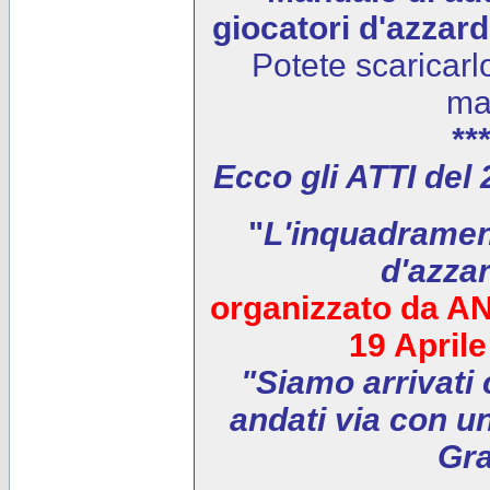
giocatori d'azzar
Potete scaricarl
ma
***
Ecco gli ATTI del
"
L'inquadrament
d'azza
organizzato da AN
19 April
"Siamo arrivati 
andati via con un
Gra