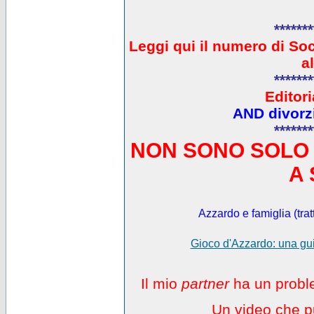
*******
L
eggi qui il numero di So
a
*******
Editori
AND divorzi
*******
NON SONO SOLO 
A 
Azzardo e famiglia (trat
Gioco d'Azzardo: una gui
Il mio
partner
ha un proble
Un video che pu