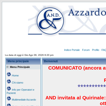
Indice Portale
Forum
Profilo
FA
La data di oggi è Gio Ago 06, 2026 8:20 pm
Menu principale
Benvenuti
COMUNICATO (ancora a
Menu Principale
Home
Chi siamo
**********
Info per Operatori e
Pazienti
AND invitata al Quirinale:
Multimediale Azzardo
ot