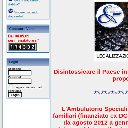
Giochi d'azzardo o
d'abilità?
Vincere giocando
d'azzardo?
Contatore Visite
Dal 04.05.09
sei il visitatore n°
Login
Username:
Disintossicare il Paese i
prop
Password:
Login automatico ad
**********
ogni visita
L'Ambulatorio Speciali
familiari (finanziato ex 
da agosto 2012 a gen