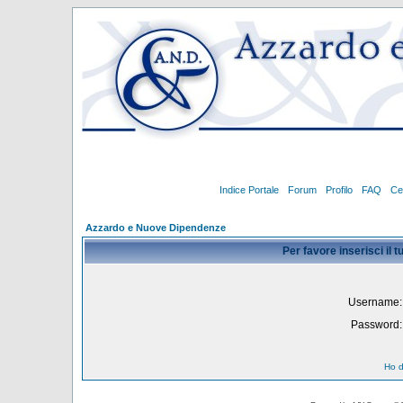
Indice Portale
Forum
Profilo
FAQ
Ce
Azzardo e Nuove Dipendenze
Per favore inserisci il
Username:
Password:
Ho d